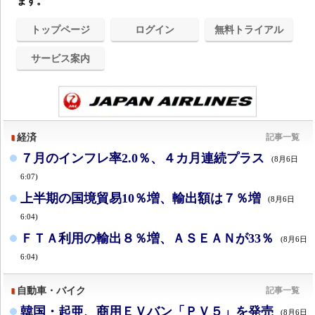
ます。
トップページ
ログイン
無料トライアル
サービス案内
経済
記事一覧
７月のインフレ率2.0％、４カ月連続プラス
(8月6日
6:07)
上半期の国境貿易10％増、輸出額は７％増
(8月6日
6:04)
ＦＴＡ利用の輸出８％増、ＡＳＥＡＮが33％
(8月6日
6:04)
自動車・バイク
記事一覧
韓国・起亜、商用ＥＶバン「ＰＶ５」を発売
(8月6日