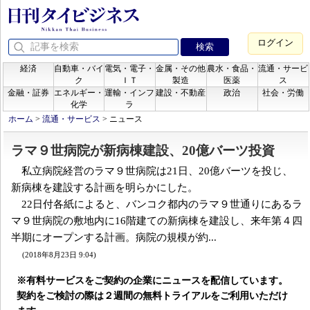
ログイン
経済
自動車・バイ
電気・電子・
金属・その他
農水・食品・
流通・サービ
ク
ＩＴ
製造
医薬
ス
金融・証券
エネルギー・
運輸・インフ
建設・不動産
政治
社会・労働
化学
ラ
ホーム
>
流通・サービス
>
ニュース
ラマ９世病院が新病棟建設、20億バーツ投資
私立病院経営のラマ９世病院は21日、20億バーツを投じ、
新病棟を建設する計画を明らかにした。
22日付各紙によると、バンコク都内のラマ９世通りにあるラ
マ９世病院の敷地内に16階建ての新病棟を建設し、来年第４四
半期にオープンする計画。病院の規模が約...
(2018年8月23日 9:04)
※有料サービスをご契約の企業にニュースを配信しています。
契約をご検討の際は２週間の無料トライアルをご利用いただけ