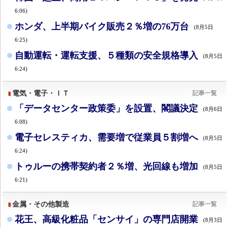
6:06)
ホンダ、上半期バイク販売２％増の76万台
(8月5日
6:25)
自動運転・運転支援、５種類の安全規格導入
(8月5日
6:24)
電気・電子・ＩＴ
記事一覧
「データセンター政策委」を設置、閣議決定
(8月6日
6:08)
電子セレスティカ、需要増で従業員５割増へ
(8月5日
6:24)
トゥルーの携帯契約者２％増、光回線も増加
(8月5日
6:21)
金属・その他製造
記事一覧
花王、高級化粧品「センサイ」の専門店開業
(8月3日