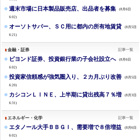
週末市場に日本製品販売店、出品者を募集
(8月6日
6:02)
オーソトサパー、ＳＣ用に都内の所有地賃貸
(8月5日
6:21)
金融・証券
記事一覧
ビヨンド証券、投資銀行業の子会社設立へ
(8月6日
6:02)
投資家信頼感が強気圏入り、２カ月ぶり改善
(8月5日
6:20)
カシコンＬＩＮＥ、上半期に貸出残高７％増
(8月3日
6:31)
エネルギー・化学
記事一覧
エタノール大手ＢＢＧＩ、需要増で８倍増益
(8月6日
6:02)