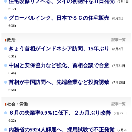
住宅改修リノベる、タイの初物件を31日発売
(8月4日
6:12)
グローバルインク、日本でＳＣの住宅販売
(8月3日
6:36)
政治
記事一覧
きょう首相がインドネシア訪問、15年ぶり
(8月3日
6:31)
中国と安保協力など強化、首相会談で合意
(7月21日
6:46)
首相が中国訪問へ、先端産業など投資誘致
(7月15日
6:58)
社会・労働
記事一覧
６月の失業率0.9％に低下、２カ月ぶり改善
(7月22日
6:22)
内務省の5924人解雇へ、採用試験で不正発覚
(7月20