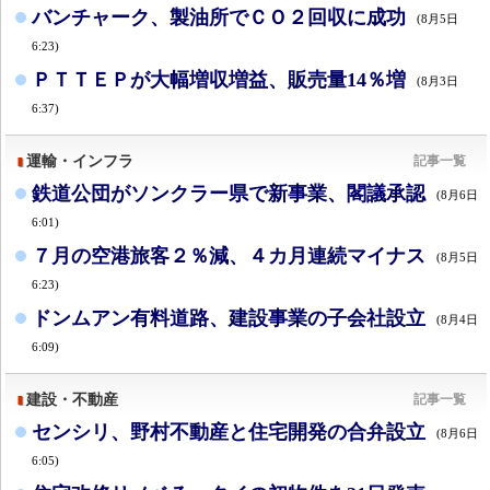
バンチャーク、製油所でＣＯ２回収に成功
(8月5日
6:23)
ＰＴＴＥＰが大幅増収増益、販売量14％増
(8月3日
6:37)
運輸・インフラ
記事一覧
鉄道公団がソンクラー県で新事業、閣議承認
(8月6日
6:01)
７月の空港旅客２％減、４カ月連続マイナス
(8月5日
6:23)
ドンムアン有料道路、建設事業の子会社設立
(8月4日
6:09)
建設・不動産
記事一覧
センシリ、野村不動産と住宅開発の合弁設立
(8月6日
6:05)