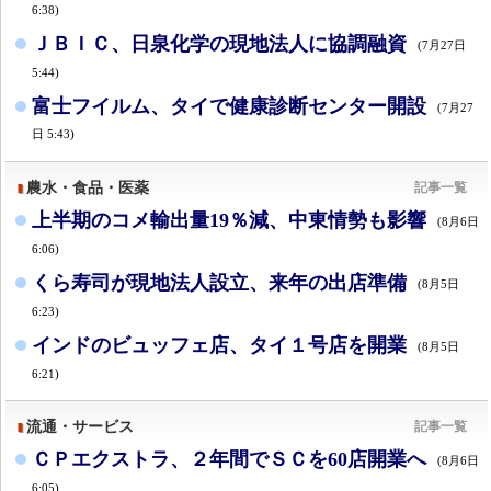
6:38)
ＪＢＩＣ、日泉化学の現地法人に協調融資
(7月27日
5:44)
富士フイルム、タイで健康診断センター開設
(7月27
日 5:43)
農水・食品・医薬
記事一覧
上半期のコメ輸出量19％減、中東情勢も影響
(8月6日
6:06)
くら寿司が現地法人設立、来年の出店準備
(8月5日
6:23)
インドのビュッフェ店、タイ１号店を開業
(8月5日
6:21)
流通・サービス
記事一覧
ＣＰエクストラ、２年間でＳＣを60店開業へ
(8月6日
6:05)