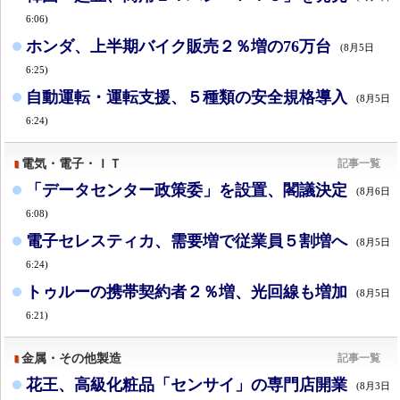
6:06)
ホンダ、上半期バイク販売２％増の76万台
(8月5日
6:25)
自動運転・運転支援、５種類の安全規格導入
(8月5日
6:24)
電気・電子・ＩＴ
記事一覧
「データセンター政策委」を設置、閣議決定
(8月6日
6:08)
電子セレスティカ、需要増で従業員５割増へ
(8月5日
6:24)
トゥルーの携帯契約者２％増、光回線も増加
(8月5日
6:21)
金属・その他製造
記事一覧
花王、高級化粧品「センサイ」の専門店開業
(8月3日