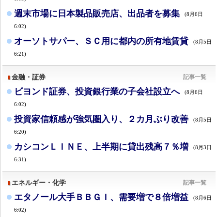
週末市場に日本製品販売店、出品者を募集
(8月6日
6:02)
オーソトサパー、ＳＣ用に都内の所有地賃貸
(8月5日
6:21)
金融・証券
記事一覧
ビヨンド証券、投資銀行業の子会社設立へ
(8月6日
6:02)
投資家信頼感が強気圏入り、２カ月ぶり改善
(8月5日
6:20)
カシコンＬＩＮＥ、上半期に貸出残高７％増
(8月3日
6:31)
エネルギー・化学
記事一覧
エタノール大手ＢＢＧＩ、需要増で８倍増益
(8月6日
6:02)