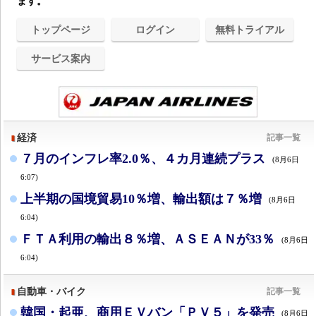
ます。
トップページ
ログイン
無料トライアル
サービス案内
経済
記事一覧
７月のインフレ率2.0％、４カ月連続プラス
(8月6日
6:07)
上半期の国境貿易10％増、輸出額は７％増
(8月6日
6:04)
ＦＴＡ利用の輸出８％増、ＡＳＥＡＮが33％
(8月6日
6:04)
自動車・バイク
記事一覧
韓国・起亜、商用ＥＶバン「ＰＶ５」を発売
(8月6日