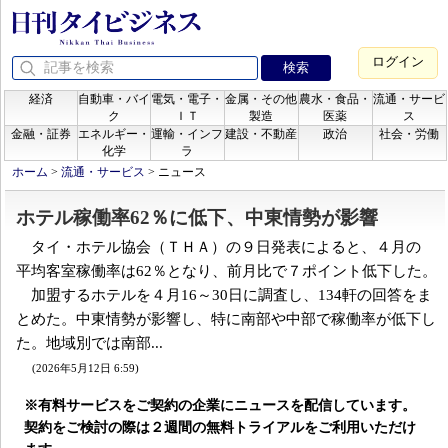
ログイン
経済
自動車・バイ
電気・電子・
金属・その他
農水・食品・
流通・サービ
ク
ＩＴ
製造
医薬
ス
金融・証券
エネルギー・
運輸・インフ
建設・不動産
政治
社会・労働
化学
ラ
ホーム
>
流通・サービス
>
ニュース
ホテル稼働率62％に低下、中東情勢が影響
タイ・ホテル協会（ＴＨＡ）の９日発表によると、４月の
平均客室稼働率は62％となり、前月比で７ポイント低下した。
加盟するホテルを４月16～30日に調査し、134軒の回答をま
とめた。中東情勢が影響し、特に南部や中部で稼働率が低下し
た。地域別では南部...
(2026年5月12日 6:59)
※有料サービスをご契約の企業にニュースを配信しています。
契約をご検討の際は２週間の無料トライアルをご利用いただけ