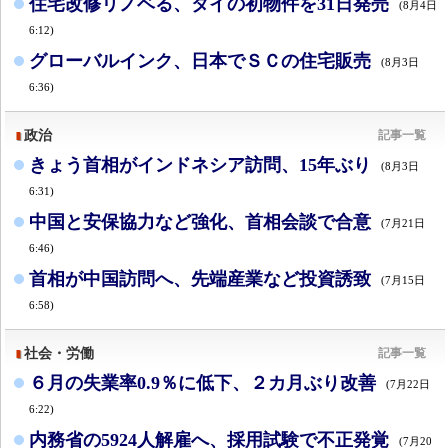
住宅改修リノベる、タイの初物件を31日発売
(8月4日
6:12)
グローバルインク、日本でＳＣの住宅販売
(8月3日
6:36)
政治
記事一覧
きょう首相がインドネシア訪問、15年ぶり
(8月3日
6:31)
中国と安保協力など強化、首相会談で合意
(7月21日
6:46)
首相が中国訪問へ、先端産業など投資誘致
(7月15日
6:58)
社会・労働
記事一覧
６月の失業率0.9％に低下、２カ月ぶり改善
(7月22日
6:22)
内務省の5924人解雇へ、採用試験で不正発覚
(7月20