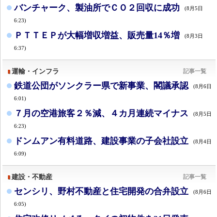
バンチャーク、製油所でＣＯ２回収に成功
(8月5日
6:23)
ＰＴＴＥＰが大幅増収増益、販売量14％増
(8月3日
6:37)
運輸・インフラ
記事一覧
鉄道公団がソンクラー県で新事業、閣議承認
(8月6日
6:01)
７月の空港旅客２％減、４カ月連続マイナス
(8月5日
6:23)
ドンムアン有料道路、建設事業の子会社設立
(8月4日
6:09)
建設・不動産
記事一覧
センシリ、野村不動産と住宅開発の合弁設立
(8月6日
6:05)