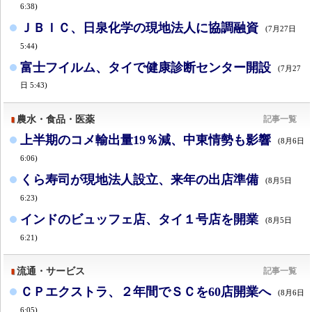
6:38)
ＪＢＩＣ、日泉化学の現地法人に協調融資
(7月27日
5:44)
富士フイルム、タイで健康診断センター開設
(7月27
日 5:43)
農水・食品・医薬
記事一覧
上半期のコメ輸出量19％減、中東情勢も影響
(8月6日
6:06)
くら寿司が現地法人設立、来年の出店準備
(8月5日
6:23)
インドのビュッフェ店、タイ１号店を開業
(8月5日
6:21)
流通・サービス
記事一覧
ＣＰエクストラ、２年間でＳＣを60店開業へ
(8月6日
6:05)