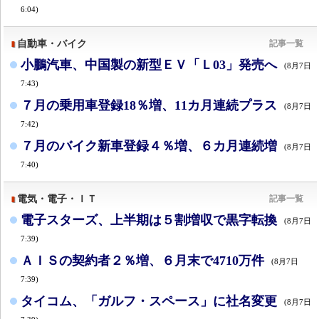
6:04)
自動車・バイク
記事一覧
小鵬汽車、中国製の新型ＥＶ「Ｌ03」発売へ
(8月7日
7:43)
７月の乗用車登録18％増、11カ月連続プラス
(8月7日
7:42)
７月のバイク新車登録４％増、６カ月連続増
(8月7日
7:40)
電気・電子・ＩＴ
記事一覧
電子スターズ、上半期は５割増収で黒字転換
(8月7日
7:39)
ＡＩＳの契約者２％増、６月末で4710万件
(8月7日
7:39)
タイコム、「ガルフ・スペース」に社名変更
(8月7日