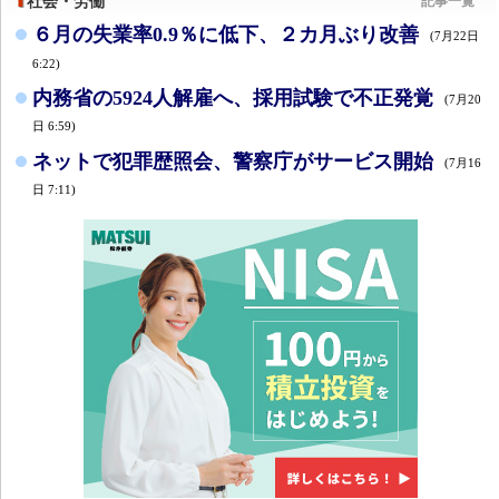
社会・労働
記事一覧
６月の失業率0.9％に低下、２カ月ぶり改善
(7月22日
6:22)
内務省の5924人解雇へ、採用試験で不正発覚
(7月20
日 6:59)
ネットで犯罪歴照会、警察庁がサービス開始
(7月16
日 7:11)