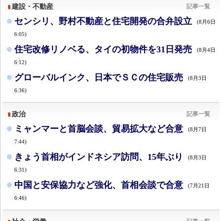
建設・不動産
記事一覧
センシリ、野村不動産と住宅開発の合弁設立
(8月6日
6:05)
住宅改修リノベる、タイの初物件を31日発売
(8月4日
6:12)
グローバルインク、日本でＳＣの住宅販売
(8月3日
6:36)
政治
記事一覧
ミャンマーと首脳会談、貿易拡大など合意
(8月7日
7:44)
きょう首相がインドネシア訪問、15年ぶり
(8月3日
6:31)
中国と安保協力など強化、首相会談で合意
(7月21日
6:46)