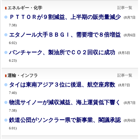
エネルギー・化学
記事一覧
ＰＴＴＯＲが９割減益、上半期の販売量減少
(8月7日
7:38)
エタノール大手ＢＢＧＩ、需要増で８倍増益
(8月6日
6:02)
バンチャーク、製油所でＣＯ２回収に成功
(8月5日
6:23)
運輸・インフラ
記事一覧
タイは東南アジア３位に後退、航空座席数
(8月7日
7:40)
物流サイノーが減収減益、海上運賃低下響く
(8月7日
7:38)
鉄道公団がソンクラー県で新事業、閣議承認
(8月6日
6:01)