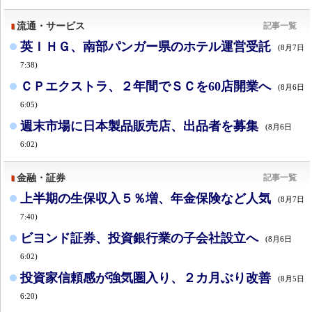
流通・サービス
記事一覧
英ＩＨＧ、南部パンガー県のホテル運営受託
(8月7日
7:38)
ＣＰエクストラ、２年間でＳＣを60店開業へ
(8月6日
6:05)
週末市場に日本製品販売店、出品者を募集
(8月6日
6:02)
金融・証券
記事一覧
上半期の生保収入５％増、年金保険など人気
(8月7日
7:40)
ビヨンド証券、投資銀行業の子会社設立へ
(8月6日
6:02)
投資家信頼感が強気圏入り、２カ月ぶり改善
(8月5日
6:20)