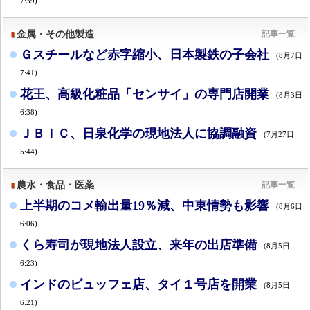
7:39)
金属・その他製造
記事一覧
Ｇスチールなど赤字縮小、日本製鉄の子会社
(8月7日
7:41)
花王、高級化粧品「センサイ」の専門店開業
(8月3日
6:38)
ＪＢＩＣ、日泉化学の現地法人に協調融資
(7月27日
5:44)
農水・食品・医薬
記事一覧
上半期のコメ輸出量19％減、中東情勢も影響
(8月6日
6:06)
くら寿司が現地法人設立、来年の出店準備
(8月5日
6:23)
インドのビュッフェ店、タイ１号店を開業
(8月5日
6:21)