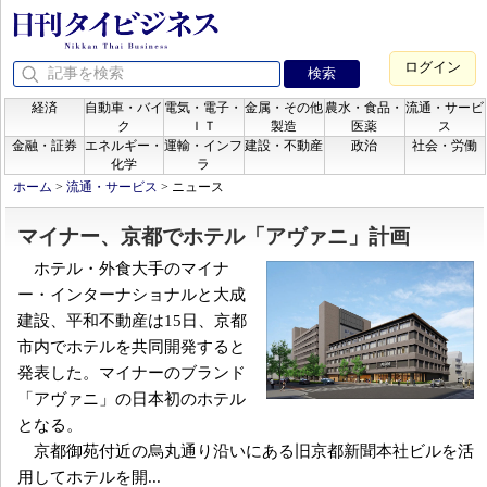
ログイン
経済
自動車・バイ
電気・電子・
金属・その他
農水・食品・
流通・サービ
ク
ＩＴ
製造
医薬
ス
金融・証券
エネルギー・
運輸・インフ
建設・不動産
政治
社会・労働
化学
ラ
ホーム
>
流通・サービス
>
ニュース
マイナー、京都でホテル「アヴァニ」計画
ホテル・外食大手のマイナ
ー・インターナショナルと大成
建設、平和不動産は15日、京都
市内でホテルを共同開発すると
発表した。マイナーのブランド
「アヴァニ」の日本初のホテル
となる。
京都御苑付近の烏丸通り沿いにある旧京都新聞本社ビルを活
用してホテルを開...