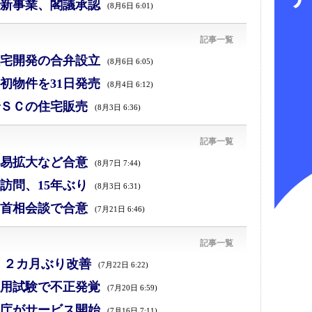
新事業、閣議承認
(8月6日 6:01)
記事一覧
宅開発の合弁設立
(8月6日 6:05)
初物件を31日発売
(8月4日 6:12)
ＳＣの住宅販売
(8月3日 6:36)
記事一覧
易拡大など合意
(8月7日 7:44)
訪問、15年ぶり
(8月3日 6:31)
首相会談で合意
(7月21日 6:46)
記事一覧
、２カ月ぶり改善
(7月22日 6:22)
採用試験で不正発覚
(7月20日 6:59)
庁がサービス開始
(7月16日 7:11)