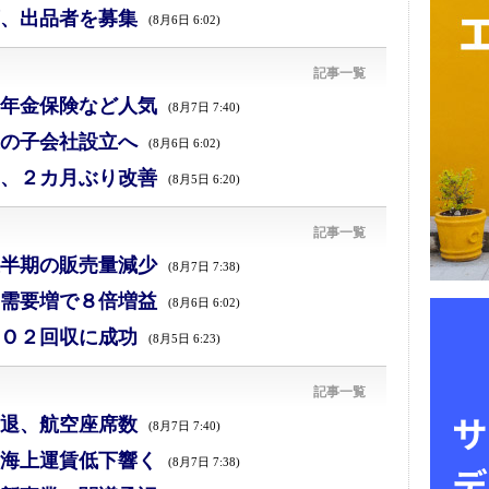
、出品者を募集
(8月6日 6:02)
記事一覧
年金保険など人気
(8月7日 7:40)
の子会社設立へ
(8月6日 6:02)
、２カ月ぶり改善
(8月5日 6:20)
記事一覧
半期の販売量減少
(8月7日 7:38)
需要増で８倍増益
(8月6日 6:02)
Ｏ２回収に成功
(8月5日 6:23)
記事一覧
退、航空座席数
(8月7日 7:40)
海上運賃低下響く
(8月7日 7:38)