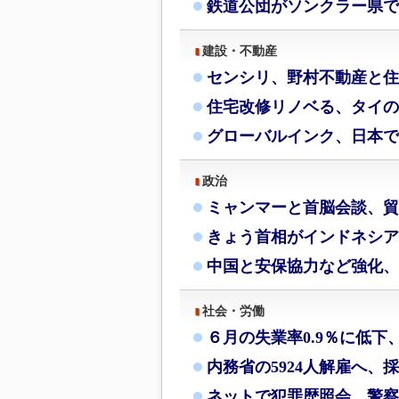
鉄道公団がソンクラー県で
建設・不動産
センシリ、野村不動産と住
住宅改修リノベる、タイの
グローバルインク、日本で
政治
ミャンマーと首脳会談、貿
きょう首相がインドネシア
中国と安保協力など強化、
社会・労働
６月の失業率0.9％に低下
内務省の5924人解雇へ、
ネットで犯罪歴照会、警察