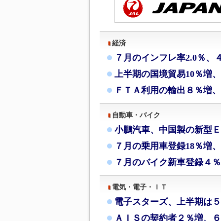
経済
７月のインフレ率2.0％、
上半期の国境貿易10％増
ＦＴＡ利用の輸出８％増、
自動車・バイク
小鵬汽車、中国製の新型Ｅ
７月の乗用車登録18％増、
７月のバイク新車登録４％
電気・電子・ＩＴ
電子スターズ、上半期は５
ＡＩＳの契約者２％増、６月