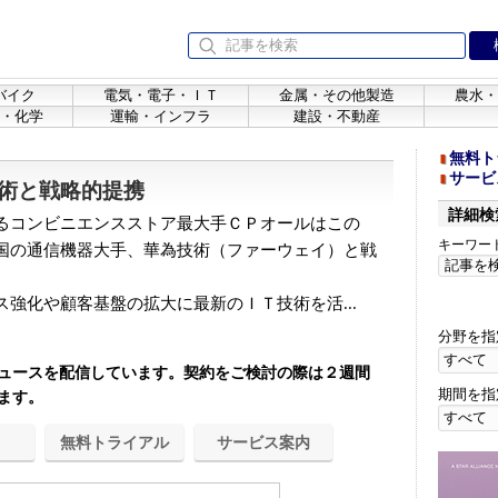
バイク
電気・電子・ＩＴ
金属・その他製造
農水・
・化学
運輸・インフラ
建設・不動産
無料ト
サービ
術と戦略的提携
詳細検
るコンビニエンスストア最大手ＣＰオールはこの
キーワー
国の通信機器大手、華為技術（ファーウェイ）と戦
強化や顧客基盤の拡大に最新のＩＴ技術を活...
分野を指
ュースを配信しています。契約をご検討の際は２週間
期間を指
ます。
無料トライアル
サービス案内