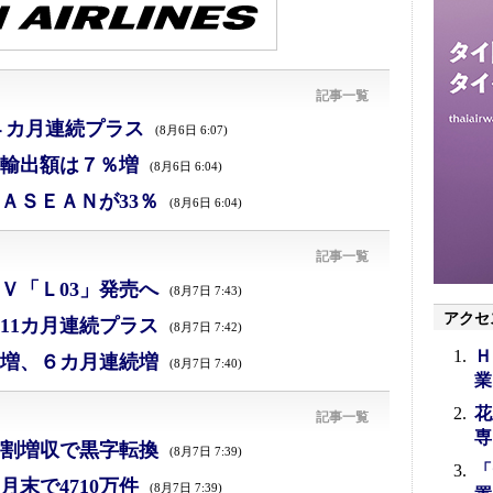
記事一覧
４カ月連続プラス
(8月6日 6:07)
、輸出額は７％増
(8月6日 6:04)
ＡＳＥＡＮが33％
(8月6日 6:04)
記事一覧
Ｖ「Ｌ03」発売へ
(8月7日 7:43)
アクセ
11カ月連続プラス
(8月7日 7:42)
Ｈ
増、６カ月連続増
(8月7日 7:40)
業
花
記事一覧
専
割増収で黒字転換
(8月7日 7:39)
「
末で4710万件
(8月7日 7:39)