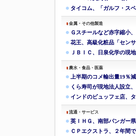
タイコム、「ガルフ・スペ
金属・その他製造
Ｇスチールなど赤字縮小、
花王、高級化粧品「センサ
ＪＢＩＣ、日泉化学の現地
農水・食品・医薬
上半期のコメ輸出量19％
くら寿司が現地法人設立、
インドのビュッフェ店、タ
流通・サービス
英ＩＨＧ、南部パンガー県
ＣＰエクストラ、２年間で