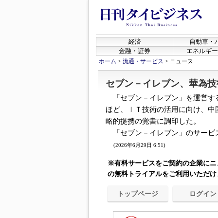
経済
自動車・
金融・証券
エネルギー
ホーム
>
流通・サービス
>
ニュース
セブン－イレブン、華為技
「セブン－イレブン」を運営す
ほど、ＩＴ技術の活用に向け、中
略的提携の覚書に調印した。
「セブン－イレブン」のサービス
(2026年6月29日 6:51)
※有料サービスをご契約の企業にニ
の無料トライアルをご利用いただけ
トップページ
ログイン