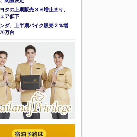
、閣議決定
ヨタの上期販売３％増止まり、
ェア低下
ンダ、上半期バイク販売２％増
76万台