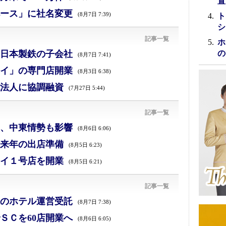
置
ース」に社名変更
(8月7日 7:39)
ト
シ
記事一覧
ホ
日本製鉄の子会社
の
(8月7日 7:41)
イ」の専門店開業
(8月3日 6:38)
法人に協調融資
(7月27日 5:44)
記事一覧
減、中東情勢も影響
(8月6日 6:06)
来年の出店準備
(8月5日 6:23)
イ１号店を開業
(8月5日 6:21)
記事一覧
のホテル運営受託
(8月7日 7:38)
ＳＣを60店開業へ
(8月6日 6:05)