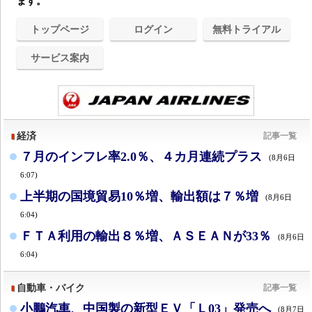
ます。
トップページ
ログイン
無料トライアル
サービス案内
経済
記事一覧
７月のインフレ率2.0％、４カ月連続プラス
(8月6日
6:07)
上半期の国境貿易10％増、輸出額は７％増
(8月6日
6:04)
ＦＴＡ利用の輸出８％増、ＡＳＥＡＮが33％
(8月6日
6:04)
自動車・バイク
記事一覧
小鵬汽車、中国製の新型ＥＶ「Ｌ03」発売へ
(8月7日