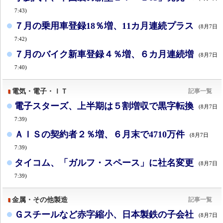
7:43)
７月の乗用車登録18％増、11カ月連続プラス
(8月7日
7:42)
７月のバイク新車登録４％増、６カ月連続増
(8月7日
7:40)
電気・電子・ＩＴ
記事一覧
電子スターズ、上半期は５割増収で黒字転換
(8月7日
7:39)
ＡＩＳの契約者２％増、６月末で4710万件
(8月7日
7:39)
タイコム、「ガルフ・スペース」に社名変更
(8月7日
7:39)
金属・その他製造
記事一覧
Ｇスチールなど赤字縮小、日本製鉄の子会社
(8月7日