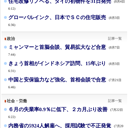
住宅改修リノベる、タイの初物件を31日発売
(8月4日
6:12)
グローバルインク、日本でＳＣの住宅販売
(8月3日
6:36)
政治
記事一覧
ミャンマーと首脳会談、貿易拡大など合意
(8月7日
7:44)
きょう首相がインドネシア訪問、15年ぶり
(8月3日
6:31)
中国と安保協力など強化、首相会談で合意
(7月21日
6:46)
社会・労働
記事一覧
６月の失業率0.9％に低下、２カ月ぶり改善
(7月22日
6:22)
内務省の5924人解雇へ、採用試験で不正発覚
(7月20