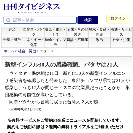
ログイン
経済
自動車・バイ
電気・電子・
金属・その他
農水・食品・
流通・サービ
ク
ＩＴ
製造
医薬
ス
金融・証券
エネルギー・
運輸・インフ
建設・不動産
政治
社会・労働
化学
ラ
ホーム
>
社会・労働
>
ニュース
新型インフル30人の感染確認、パタヤは21人
ウィタヤー保健相は11日、新たに30人の新型インフルエン
ザ感染者を確認したと発表した。東部チョンブリ県では21人が
感染し、うち17人が同じディスコの従業員だったことから、集
団感染の可能性が高いとしている。
同県パタヤから台湾に戻った台湾人２人が感...
(2009年6月11日 6:03)
※有料サービスをご契約の企業にニュースを配信しています。
契約をご検討の際は２週間の無料トライアルをご利用いただけ