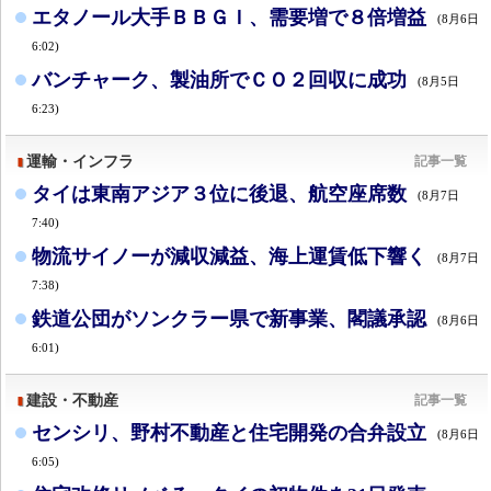
エタノール大手ＢＢＧＩ、需要増で８倍増益
(8月6日
6:02)
バンチャーク、製油所でＣＯ２回収に成功
(8月5日
6:23)
運輸・インフラ
記事一覧
タイは東南アジア３位に後退、航空座席数
(8月7日
7:40)
物流サイノーが減収減益、海上運賃低下響く
(8月7日
7:38)
鉄道公団がソンクラー県で新事業、閣議承認
(8月6日
6:01)
建設・不動産
記事一覧
センシリ、野村不動産と住宅開発の合弁設立
(8月6日
6:05)