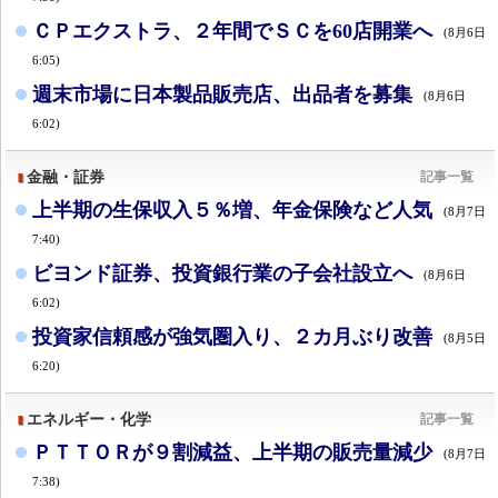
ＣＰエクストラ、２年間でＳＣを60店開業へ
(8月6日
6:05)
週末市場に日本製品販売店、出品者を募集
(8月6日
6:02)
金融・証券
記事一覧
上半期の生保収入５％増、年金保険など人気
(8月7日
7:40)
ビヨンド証券、投資銀行業の子会社設立へ
(8月6日
6:02)
投資家信頼感が強気圏入り、２カ月ぶり改善
(8月5日
6:20)
エネルギー・化学
記事一覧
ＰＴＴＯＲが９割減益、上半期の販売量減少
(8月7日
7:38)