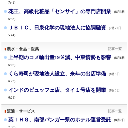
7:41)
花王、高級化粧品「センサイ」の専門店開業
(8月3日
6:38)
ＪＢＩＣ、日泉化学の現地法人に協調融資
(7月27日
5:44)
農水・食品・医薬
記事一覧
上半期のコメ輸出量19％減、中東情勢も影響
(8月6日
6:06)
くら寿司が現地法人設立、来年の出店準備
(8月5日
6:23)
インドのビュッフェ店、タイ１号店を開業
(8月5日
6:21)
流通・サービス
記事一覧
英ＩＨＧ、南部パンガー県のホテル運営受託
(8月7日
7:38)