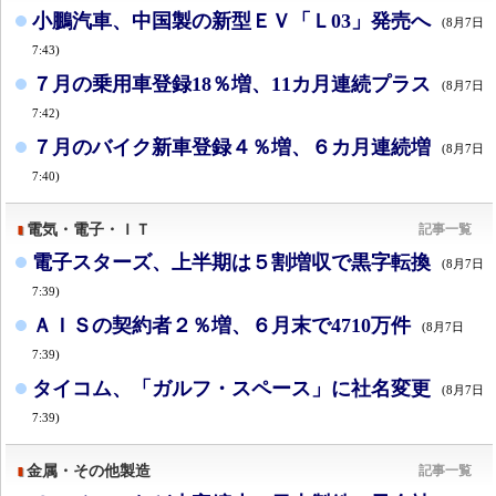
小鵬汽車、中国製の新型ＥＶ「Ｌ03」発売へ
(8月7日
7:43)
７月の乗用車登録18％増、11カ月連続プラス
(8月7日
7:42)
７月のバイク新車登録４％増、６カ月連続増
(8月7日
7:40)
電気・電子・ＩＴ
記事一覧
電子スターズ、上半期は５割増収で黒字転換
(8月7日
7:39)
ＡＩＳの契約者２％増、６月末で4710万件
(8月7日
7:39)
タイコム、「ガルフ・スペース」に社名変更
(8月7日
7:39)
金属・その他製造
記事一覧