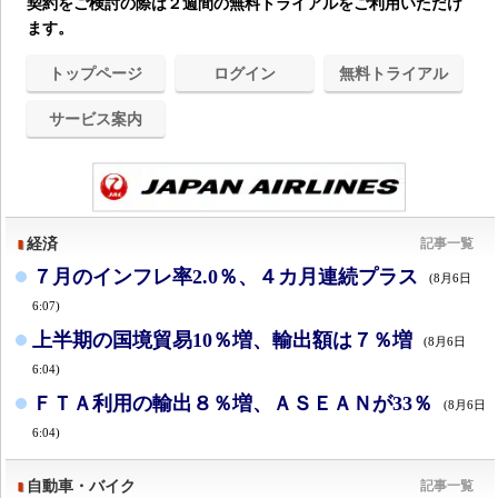
契約をご検討の際は２週間の無料トライアルをご利用いただけ
ます。
トップページ
ログイン
無料トライアル
サービス案内
経済
記事一覧
７月のインフレ率2.0％、４カ月連続プラス
(8月6日
6:07)
上半期の国境貿易10％増、輸出額は７％増
(8月6日
6:04)
ＦＴＡ利用の輸出８％増、ＡＳＥＡＮが33％
(8月6日
6:04)
自動車・バイク
記事一覧