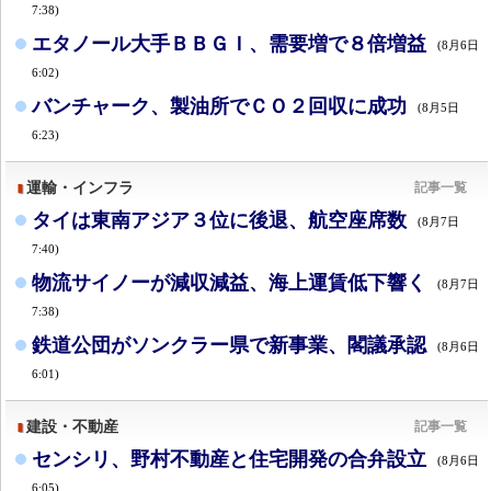
7:38)
エタノール大手ＢＢＧＩ、需要増で８倍増益
(8月6日
6:02)
バンチャーク、製油所でＣＯ２回収に成功
(8月5日
6:23)
運輸・インフラ
記事一覧
タイは東南アジア３位に後退、航空座席数
(8月7日
7:40)
物流サイノーが減収減益、海上運賃低下響く
(8月7日
7:38)
鉄道公団がソンクラー県で新事業、閣議承認
(8月6日
6:01)
建設・不動産
記事一覧
センシリ、野村不動産と住宅開発の合弁設立
(8月6日
6:05)