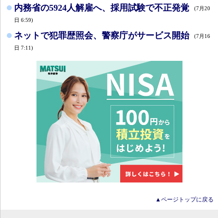
内務省の5924人解雇へ、採用試験で不正発覚
(7月20
日 6:59)
ネットで犯罪歴照会、警察庁がサービス開始
(7月16
日 7:11)
▲ページトップに戻る