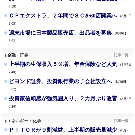
7:38)
ＣＰエクストラ、２年間でＳＣを60店開業へ
(8月6日
6:05)
週末市場に日本製品販売店、出品者を募集
(8月6日
6:02)
金融・証券
記事一覧
上半期の生保収入５％増、年金保険など人気
(8月7日
7:40)
ビヨンド証券、投資銀行業の子会社設立へ
(8月6日
6:02)
投資家信頼感が強気圏入り、２カ月ぶり改善
(8月5日
6:20)
エネルギー・化学
記事一覧
ＰＴＴＯＲが９割減益、上半期の販売量減少
(8月7日