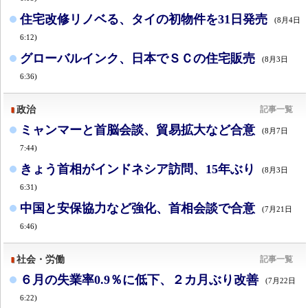
住宅改修リノベる、タイの初物件を31日発売
(8月4日
6:12)
グローバルインク、日本でＳＣの住宅販売
(8月3日
6:36)
政治
記事一覧
ミャンマーと首脳会談、貿易拡大など合意
(8月7日
7:44)
きょう首相がインドネシア訪問、15年ぶり
(8月3日
6:31)
中国と安保協力など強化、首相会談で合意
(7月21日
6:46)
社会・労働
記事一覧
６月の失業率0.9％に低下、２カ月ぶり改善
(7月22日
6:22)