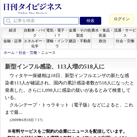
ログイン
経済
自動車・バイ
電気・電子・
金属・その他
農水・食品・
流通・サービ
ク
ＩＴ
製造
医薬
ス
金融・証券
エネルギー・
運輸・インフ
建設・不動産
政治
社会・労働
化学
ラ
ホーム
>
社会・労働
>
ニュース
新型インフル感染、113人増の518人に
ウィタヤー保健相は18日、新型インフルエンザの新たな感
染者113人が確認され、国内の累計感染者数が518人になったと
発表した。さらに1,098人に感染の疑いがあるとみて検査して
いる。
クルンテープ・トゥラキット（電子版）などによると、これ
まで最...
(2009年6月18日 7:17)
※有料サービスをご契約の企業にニュースを配信しています。