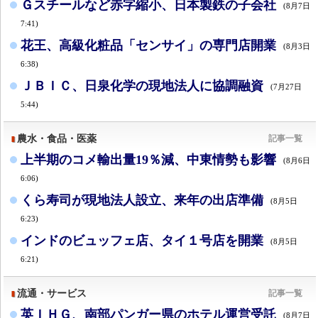
Ｇスチールなど赤字縮小、日本製鉄の子会社
(8月7日
7:41)
花王、高級化粧品「センサイ」の専門店開業
(8月3日
6:38)
ＪＢＩＣ、日泉化学の現地法人に協調融資
(7月27日
5:44)
農水・食品・医薬
記事一覧
上半期のコメ輸出量19％減、中東情勢も影響
(8月6日
6:06)
くら寿司が現地法人設立、来年の出店準備
(8月5日
6:23)
インドのビュッフェ店、タイ１号店を開業
(8月5日
6:21)
流通・サービス
記事一覧
英ＩＨＧ、南部パンガー県のホテル運営受託
(8月7日