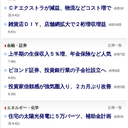
ＣＰエクストラが減益、物流などコスト増で
(8月10
日 6:42)
雑貨店ＤＩＹ、店舗網拡大で２桁増収増益
(8月10日
6:41)
金融・証券
記事一覧
上半期の生保収入５％増、年金保険など人気
(8月7日
7:40)
ビヨンド証券、投資銀行業の子会社設立へ
(8月6日
6:02)
投資家信頼感が強気圏入り、２カ月ぶり改善
(8月5日
6:20)
エネルギー・化学
記事一覧
住宅の太陽光発電に５万バーツ、補助金計画
(8月10
日 6:42)