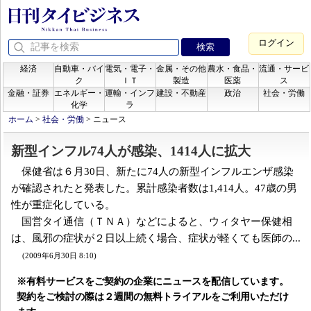
ログイン
経済
自動車・バイ
電気・電子・
金属・その他
農水・食品・
流通・サービ
ク
ＩＴ
製造
医薬
ス
金融・証券
エネルギー・
運輸・インフ
建設・不動産
政治
社会・労働
化学
ラ
ホーム
>
社会・労働
>
ニュース
新型インフル74人が感染、1414人に拡大
保健省は６月30日、新たに74人の新型インフルエンザ感染
が確認されたと発表した。累計感染者数は1,414人。47歳の男
性が重症化している。
国営タイ通信（ＴＮＡ）などによると、ウィタヤー保健相
は、風邪の症状が２日以上続く場合、症状が軽くても医師の...
(2009年6月30日 8:10)
※有料サービスをご契約の企業にニュースを配信しています。
契約をご検討の際は２週間の無料トライアルをご利用いただけ