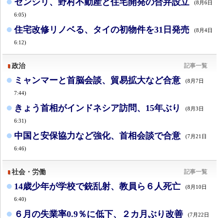
センシリ、野村不動産と住宅開発の合弁設立
(8月6日
6:05)
住宅改修リノベる、タイの初物件を31日発売
(8月4日
6:12)
政治
記事一覧
ミャンマーと首脳会談、貿易拡大など合意
(8月7日
7:44)
きょう首相がインドネシア訪問、15年ぶり
(8月3日
6:31)
中国と安保協力など強化、首相会談で合意
(7月21日
6:46)
社会・労働
記事一覧
14歳少年が学校で銃乱射、教員ら６人死亡
(8月10日
6:40)
６月の失業率0.9％に低下、２カ月ぶり改善
(7月22日