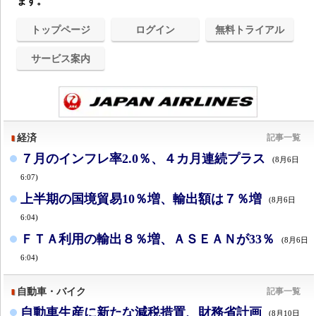
ます。
トップページ
ログイン
無料トライアル
サービス案内
経済
記事一覧
７月のインフレ率2.0％、４カ月連続プラス
(8月6日
6:07)
上半期の国境貿易10％増、輸出額は７％増
(8月6日
6:04)
ＦＴＡ利用の輸出８％増、ＡＳＥＡＮが33％
(8月6日
6:04)
自動車・バイク
記事一覧
自動車生産に新たな減税措置、財務省計画
(8月10日