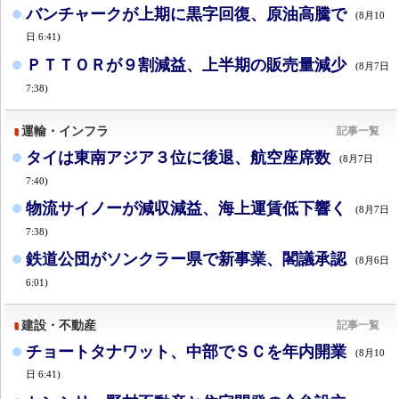
バンチャークが上期に黒字回復、原油高騰で
(8月10
日 6:41)
ＰＴＴＯＲが９割減益、上半期の販売量減少
(8月7日
7:38)
運輸・インフラ
記事一覧
タイは東南アジア３位に後退、航空座席数
(8月7日
7:40)
物流サイノーが減収減益、海上運賃低下響く
(8月7日
7:38)
鉄道公団がソンクラー県で新事業、閣議承認
(8月6日
6:01)
建設・不動産
記事一覧
チョートタナワット、中部でＳＣを年内開業
(8月10
日 6:41)