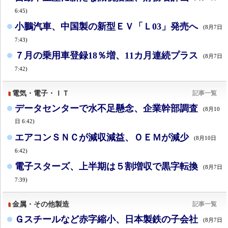
6:45)
小鵬汽車、中国製の新型ＥＶ「Ｌ03」発売へ
(8月7日
7:43)
７月の乗用車登録18％増、11カ月連続プラス
(8月7日
7:42)
電気・電子・ＩＴ
記事一覧
データセンターで水不足懸念、企業幹部調査
(8月10
日 6:42)
エアコンＳＮＣが減収減益、ＯＥＭが減少
(8月10日
6:42)
電子スターズ、上半期は５割増収で黒字転換
(8月7日
7:39)
金属・その他製造
記事一覧
Ｇスチールなど赤字縮小、日本製鉄の子会社
(8月7日