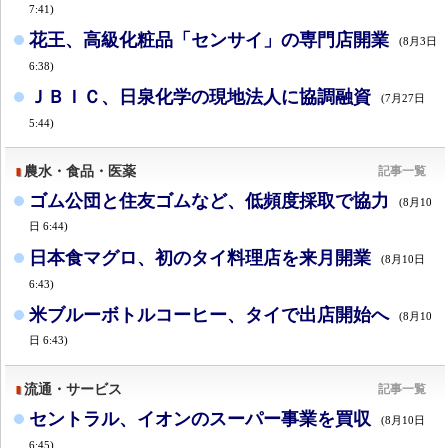
7:41)
花王、高級化粧品「センサイ」の専門店開業
(8月3日
6:38)
ＪＢＩＣ、日泉化学の現地法人に協調融資
(7月27日
5:44)
農水・食品・医薬
記事一覧
ゴム公団と住友ゴムなど、低頻度採取で協力
(8月10
日 6:44)
日本食マグロ、初のタイ料理店を来月開業
(8月10日
6:43)
米ブルーボトルコーヒー、タイで出店開始へ
(8月10
日 6:43)
流通・サービス
記事一覧
セントラル、イオンのスーパー事業を買収
(8月10日
6:45)