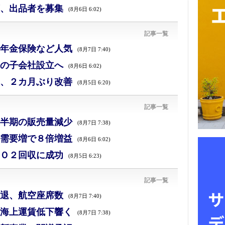
、出品者を募集
(8月6日 6:02)
記事一覧
年金保険など人気
(8月7日 7:40)
の子会社設立へ
(8月6日 6:02)
、２カ月ぶり改善
(8月5日 6:20)
記事一覧
半期の販売量減少
(8月7日 7:38)
需要増で８倍増益
(8月6日 6:02)
Ｏ２回収に成功
(8月5日 6:23)
記事一覧
退、航空座席数
(8月7日 7:40)
海上運賃低下響く
(8月7日 7:38)