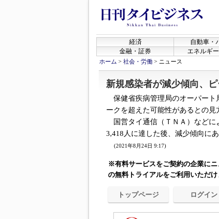
経済
自動車・
金融・証券
エネルギー
ホーム
>
社会・労働
>
ニュース
新規感染者が減少傾向、ピ
保健省疾病管理局のオーパート局
ークを超えた可能性があるとの見
国営タイ通信（ＴＮＡ）などによ
3,418人に達した後、減少傾向にあ
(2021年8月24日 9:17)
※有料サービスをご契約の企業にニ
の無料トライアルをご利用いただけ
トップページ
ログイン