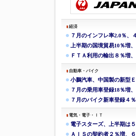
経済
７月のインフレ率2.0％、
上半期の国境貿易10％増
ＦＴＡ利用の輸出８％増、
自動車・バイク
小鵬汽車、中国製の新型Ｅ
７月の乗用車登録18％増、
７月のバイク新車登録４％
電気・電子・ＩＴ
電子スターズ、上半期は５
ＡＩＳの契約者２％増、６月