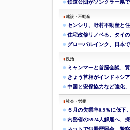
鉄道公団がソンクラー県で
建設・不動産
センシリ、野村不動産と住
住宅改修リノベる、タイの
グローバルインク、日本で
政治
ミャンマーと首脳会談、貿
きょう首相がインドネシア
中国と安保協力など強化、
社会・労働
６月の失業率0.9％に低下
内務省の5924人解雇へ、
ネットで犯罪歴照会、警察