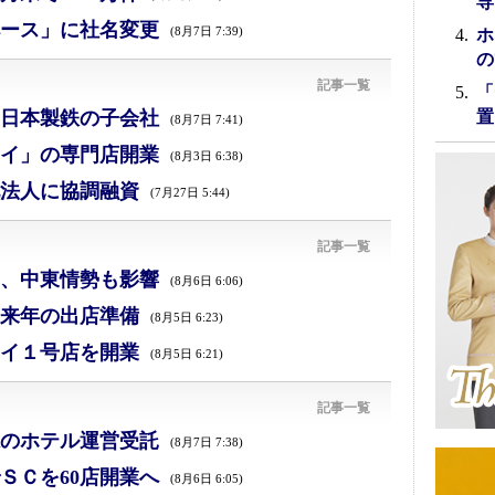
専
ース」に社名変更
(8月7日 7:39)
ホ
の
記事一覧
「
日本製鉄の子会社
置
(8月7日 7:41)
イ」の専門店開業
(8月3日 6:38)
法人に協調融資
(7月27日 5:44)
記事一覧
減、中東情勢も影響
(8月6日 6:06)
来年の出店準備
(8月5日 6:23)
イ１号店を開業
(8月5日 6:21)
記事一覧
のホテル運営受託
(8月7日 7:38)
ＳＣを60店開業へ
(8月6日 6:05)