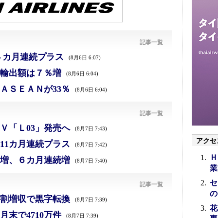
記事一覧
４カ月連続プラス
(8月6日 6:07)
、輸出額は７％増
(8月6日 6:04)
ＡＳＥＡＮが33％
(8月6日 6:04)
記事一覧
Ｖ「Ｌ03」発売へ
(8月7日 7:43)
アクセ
11カ月連続プラス
(8月7日 7:42)
Ｈ
増、６カ月連続増
(8月7日 7:40)
業
セ
記事一覧
の
割増収で黒字転換
(8月7日 7:39)
花
末で4710万件
(8月7日 7:39)