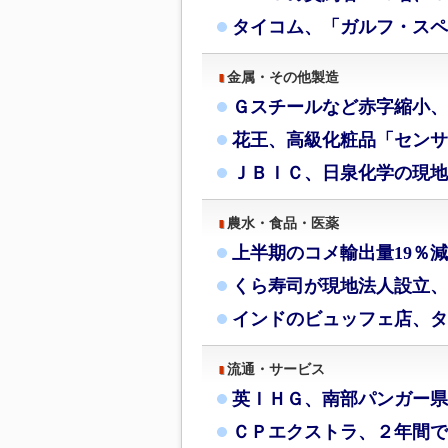
タイコム、「ガルフ・スペ
金属・その他製造
Ｇスチールなど赤字縮小、
花王、高級化粧品「センサ
ＪＢＩＣ、日泉化学の現地
農水・食品・医薬
上半期のコメ輸出量19％
くら寿司が現地法人設立、
インドのビュッフェ店、タ
流通・サービス
英ＩＨＧ、南部パンガー県
ＣＰエクストラ、２年間で