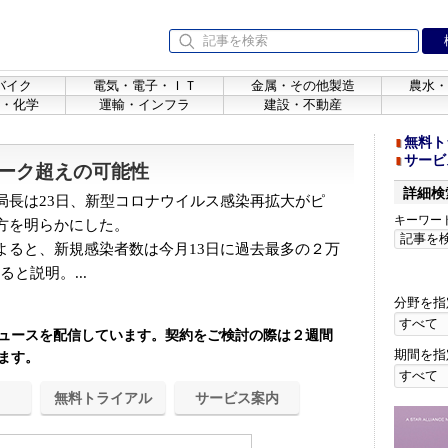
バイク
電気・電子・ＩＴ
金属・その他製造
農水・
・化学
運輸・インフラ
建設・不動産
無料ト
サービ
ーク超えの可能性
詳細検
長は23日、新型コロナウイルス感染再拡大がピ
キーワー
方を明らかにした。
ると、新規感染者数は今月13日に過去最多の２万
ると説明。...
分野を指
ュースを配信しています。契約をご検討の際は２週間
期間を指
ます。
無料トライアル
サービス案内