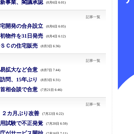
新事業、閣議承認
(8月6日 6:01)
記事一覧
宅開発の合弁設立
(8月6日 6:05)
初物件を31日発売
(8月4日 6:12)
ＳＣの住宅販売
(8月3日 6:36)
記事一覧
易拡大など合意
(8月7日 7:44)
訪問、15年ぶり
(8月3日 6:31)
首相会談で合意
(7月21日 6:46)
記事一覧
、２カ月ぶり改善
(7月22日 6:22)
採用試験で不正発覚
(7月20日 6:59)
庁がサービス開始
(7月16日 7:11)