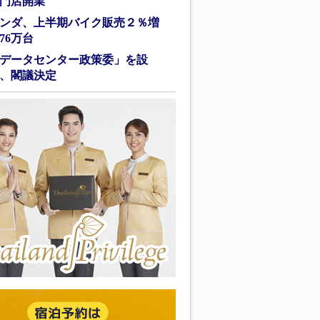
門店開業
ンダ、上半期バイク販売２％増
76万台
データセンター政策委」を設
、閣議決定