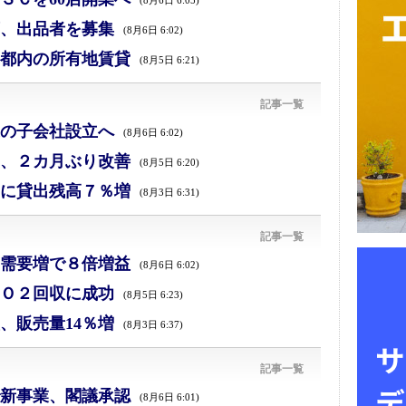
(8月6日 6:05)
、出品者を募集
(8月6日 6:02)
都内の所有地賃貸
(8月5日 6:21)
記事一覧
の子会社設立へ
(8月6日 6:02)
、２カ月ぶり改善
(8月5日 6:20)
に貸出残高７％増
(8月3日 6:31)
記事一覧
需要増で８倍増益
(8月6日 6:02)
Ｏ２回収に成功
(8月5日 6:23)
、販売量14％増
(8月3日 6:37)
記事一覧
新事業、閣議承認
(8月6日 6:01)