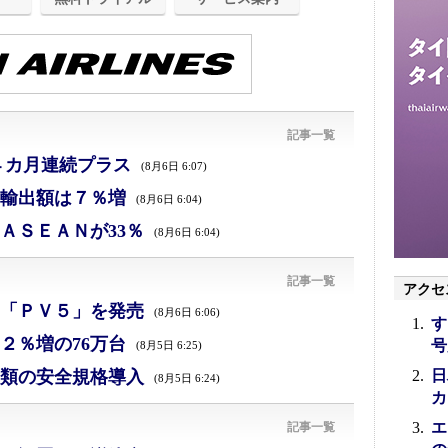
記事一覧
４カ月連続プラス
(8月6日 6:07)
、輸出額は７％増
(8月6日 6:04)
ＡＳＥＡＮが33％
(8月6日 6:04)
記事一覧
アクセ
「ＰＶ５」を発売
(8月6日 6:06)
す
２％増の76万台
号
(8月5日 6:25)
類の安全規格導入
日
(8月5日 6:24)
カ
エ
記事一覧