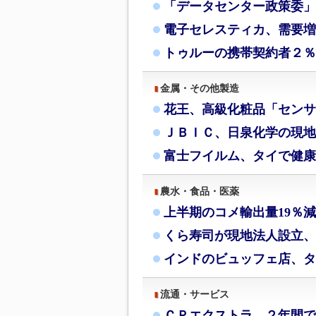
「データセンター政策委」
電子セレスティカ、需要増
トゥルーの携帯契約者２％
金属・その他製造
花王、高級化粧品「センサ
ＪＢＩＣ、日泉化学の現地
富士フイルム、タイで健康
農水・食品・医薬
上半期のコメ輸出量19％
くら寿司が現地法人設立、
インドのビュッフェ店、タ
流通・サービス
ＣＰエクストラ、２年間で