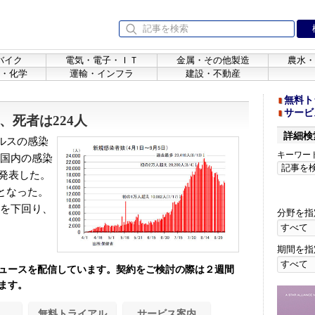
バイク
電気・電子・ＩＴ
金属・その他製造
農水・
・化学
運輸・インフラ
建設・不動産
無料ト
サービ
、死者は224人
詳細検
ルスの感染
キーワー
、国内の感染
と発表した。
人となった。
人を下回り、
分野を指
期間を指
ュースを配信しています。契約をご検討の際は２週間
ます。
無料トライアル
サービス案内