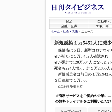
経済
自動車・
金融・証券
エネルギー
ホーム
>
社会・労働
>
ニュース
新規感染１万5452人に減少
保健省は５日、新型コロナウイ
者が新たに１万5,452人確認され
者が累計で128万534人になった
死者も224人増え、計１万2,855
新規感染者は前日の１万5,942
２日連続で１万5,00...
(2021年9月6日 8:57)
※有料サービスをご契約の企業にニ
の無料トライアルをご利用いただけ
トップページ
ログイン