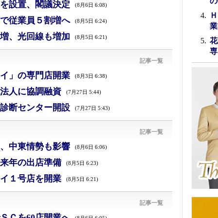
の
を設置、閣議決定
(8月6日 6:08)
Ｈ
で従業員５割増へ
(8月5日 6:24)
業
増、光回線も増加
(8月5日 6:21)
花
専
記事一覧
イ」の専門店開業
(8月3日 6:38)
法人に協調融資
(7月27日 5:44)
診断センター開設
(7月27日 5:43)
記事一覧
減、中東情勢も影響
(8月6日 6:06)
来年の出店準備
(8月5日 6:23)
イ１号店を開業
(8月5日 6:21)
記事一覧
ＳＣを60店開業へ