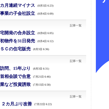
カ月連続マイナス
(8月5日 6:23)
事業の子会社設立
(8月4日 6:09)
記事一覧
宅開発の合弁設立
(8月6日 6:05)
初物件を31日発売
(8月4日 6:12)
ＳＣの住宅販売
(8月3日 6:36)
記事一覧
訪問、15年ぶり
(8月3日 6:31)
首相会談で合意
(7月21日 6:46)
業など投資誘致
(7月15日 6:58)
記事一覧
、２カ月ぶり改善
(7月22日 6:22)