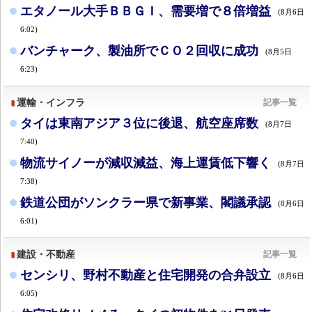
エタノール大手ＢＢＧＩ、需要増で８倍増益
(8月6日
6:02)
バンチャーク、製油所でＣＯ２回収に成功
(8月5日
6:23)
運輸・インフラ
記事一覧
タイは東南アジア３位に後退、航空座席数
(8月7日
7:40)
物流サイノーが減収減益、海上運賃低下響く
(8月7日
7:38)
鉄道公団がソンクラー県で新事業、閣議承認
(8月6日
6:01)
建設・不動産
記事一覧
センシリ、野村不動産と住宅開発の合弁設立
(8月6日
6:05)