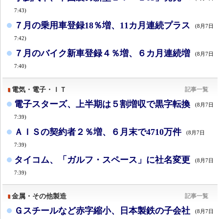
7:43)
７月の乗用車登録18％増、11カ月連続プラス
(8月7日
7:42)
７月のバイク新車登録４％増、６カ月連続増
(8月7日
7:40)
電気・電子・ＩＴ
記事一覧
電子スターズ、上半期は５割増収で黒字転換
(8月7日
7:39)
ＡＩＳの契約者２％増、６月末で4710万件
(8月7日
7:39)
タイコム、「ガルフ・スペース」に社名変更
(8月7日
7:39)
金属・その他製造
記事一覧
Ｇスチールなど赤字縮小、日本製鉄の子会社
(8月7日