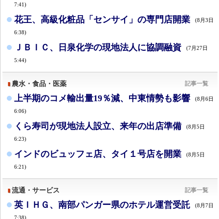
7:41)
花王、高級化粧品「センサイ」の専門店開業
(8月3日
6:38)
ＪＢＩＣ、日泉化学の現地法人に協調融資
(7月27日
5:44)
農水・食品・医薬
記事一覧
上半期のコメ輸出量19％減、中東情勢も影響
(8月6日
6:06)
くら寿司が現地法人設立、来年の出店準備
(8月5日
6:23)
インドのビュッフェ店、タイ１号店を開業
(8月5日
6:21)
流通・サービス
記事一覧
英ＩＨＧ、南部パンガー県のホテル運営受託
(8月7日
7:38)