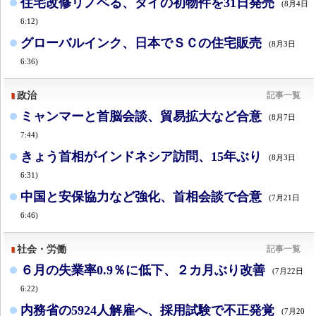
住宅改修リノベる、タイの初物件を31日発売
(8月4日
6:12)
グローバルインク、日本でＳＣの住宅販売
(8月3日
6:36)
政治
記事一覧
ミャンマーと首脳会談、貿易拡大など合意
(8月7日
7:44)
きょう首相がインドネシア訪問、15年ぶり
(8月3日
6:31)
中国と安保協力など強化、首相会談で合意
(7月21日
6:46)
社会・労働
記事一覧
６月の失業率0.9％に低下、２カ月ぶり改善
(7月22日
6:22)
内務省の5924人解雇へ、採用試験で不正発覚
(7月20