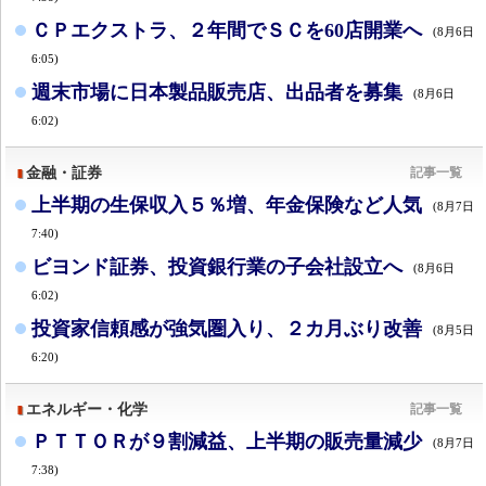
ＣＰエクストラ、２年間でＳＣを60店開業へ
(8月6日
6:05)
週末市場に日本製品販売店、出品者を募集
(8月6日
6:02)
金融・証券
記事一覧
上半期の生保収入５％増、年金保険など人気
(8月7日
7:40)
ビヨンド証券、投資銀行業の子会社設立へ
(8月6日
6:02)
投資家信頼感が強気圏入り、２カ月ぶり改善
(8月5日
6:20)
エネルギー・化学
記事一覧
ＰＴＴＯＲが９割減益、上半期の販売量減少
(8月7日
7:38)