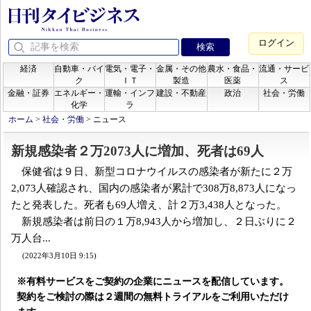
ログイン
経済
自動車・バイ
電気・電子・
金属・その他
農水・食品・
流通・サービ
ク
ＩＴ
製造
医薬
ス
金融・証券
エネルギー・
運輸・インフ
建設・不動産
政治
社会・労働
化学
ラ
ホーム
>
社会・労働
>
ニュース
新規感染者２万2073人に増加、死者は69人
保健省は９日、新型コロナウイルスの感染者が新たに２万
2,073人確認され、国内の感染者が累計で308万8,873人になっ
たと発表した。死者も69人増え、計２万3,438人となった。
新規感染者は前日の１万8,943人から増加し、２日ぶりに２
万人台...
(2022年3月10日 9:15)
※有料サービスをご契約の企業にニュースを配信しています。
契約をご検討の際は２週間の無料トライアルをご利用いただけ