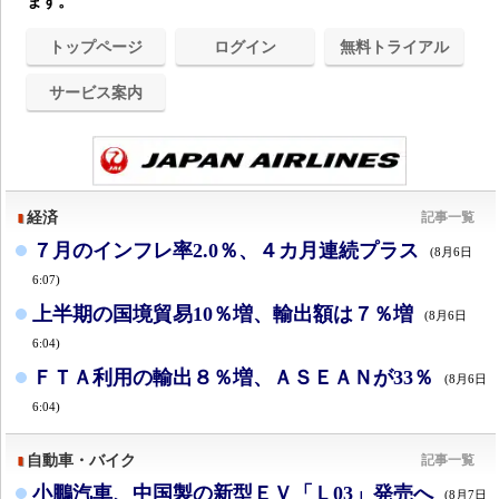
ます。
トップページ
ログイン
無料トライアル
サービス案内
経済
記事一覧
７月のインフレ率2.0％、４カ月連続プラス
(8月6日
6:07)
上半期の国境貿易10％増、輸出額は７％増
(8月6日
6:04)
ＦＴＡ利用の輸出８％増、ＡＳＥＡＮが33％
(8月6日
6:04)
自動車・バイク
記事一覧
小鵬汽車、中国製の新型ＥＶ「Ｌ03」発売へ
(8月7日