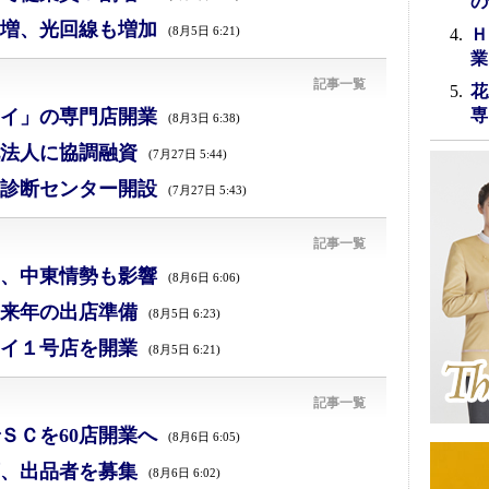
の
増、光回線も増加
(8月5日 6:21)
Ｈ
業
記事一覧
花
イ」の専門店開業
専
(8月3日 6:38)
法人に協調融資
(7月27日 5:44)
診断センター開設
(7月27日 5:43)
記事一覧
減、中東情勢も影響
(8月6日 6:06)
来年の出店準備
(8月5日 6:23)
イ１号店を開業
(8月5日 6:21)
記事一覧
ＳＣを60店開業へ
(8月6日 6:05)
、出品者を募集
(8月6日 6:02)