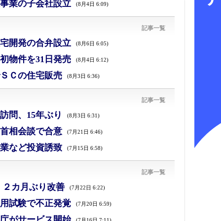
事業の子会社設立
(8月4日 6:09)
記事一覧
宅開発の合弁設立
(8月6日 6:05)
初物件を31日発売
(8月4日 6:12)
ＳＣの住宅販売
(8月3日 6:36)
記事一覧
訪問、15年ぶり
(8月3日 6:31)
首相会談で合意
(7月21日 6:46)
業など投資誘致
(7月15日 6:58)
記事一覧
、２カ月ぶり改善
(7月22日 6:22)
採用試験で不正発覚
(7月20日 6:59)
庁がサービス開始
(7月16日 7:11)