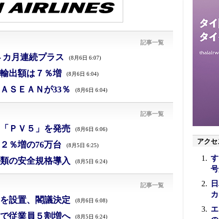
記事一覧
４カ月連続プラス
(8月6日 6:07)
、輸出額は７％増
(8月6日 6:04)
ＡＳＥＡＮが33％
(8月6日 6:04)
記事一覧
「ＰＶ５」を発売
(8月6日 6:06)
アクセ
２％増の76万台
(8月5日 6:25)
す
類の安全規格導入
(8月5日 6:24)
号
日
記事一覧
カ
を設置、閣議決定
(8月6日 6:08)
エ
で従業員５割増へ
(8月5日 6:24)