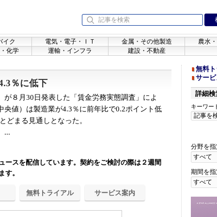
バイク
電気・電子・ＩＴ
金属・その他製造
農水・
・化学
運輸・インフラ
建設・不動産
無料ト
サービ
.3％に低下
詳細検
が８月30日発表した「賃金労務実態調査」によ
キーワー
央値）は製造業が4.3％に前年比で0.2ポイント低
にとどまる見通しとなった。
..
分野を指
ュースを配信しています。契約をご検討の際は２週間
期間を指
ます。
無料トライアル
サービス案内