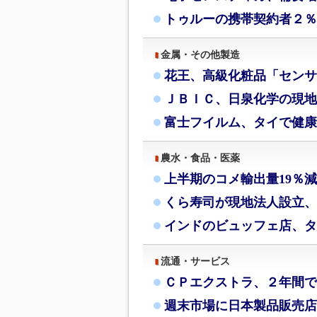
トゥルーの携帯契約者２％
金属・その他製造
花王、高級化粧品「センサ
ＪＢＩＣ、日泉化学の現地
富士フイルム、タイで健康
農水・食品・医薬
上半期のコメ輸出量19％
くら寿司が現地法人設立、
インドのビュッフェ店、タ
流通・サービス
ＣＰエクストラ、２年間で
週末市場に日本製品販売店