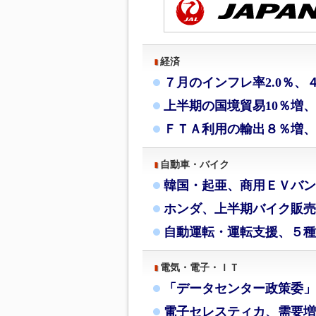
経済
７月のインフレ率2.0％、
上半期の国境貿易10％増
ＦＴＡ利用の輸出８％増、
自動車・バイク
韓国・起亜、商用ＥＶバン
ホンダ、上半期バイク販売
自動運転・運転支援、５種
電気・電子・ＩＴ
「データセンター政策委」
電子セレスティカ、需要増