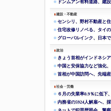
ドンムアン有料道路、建設
建設・不動産
センシリ、野村不動産と住
住宅改修リノベる、タイの
グローバルインク、日本で
政治
きょう首相がインドネシア
中国と安保協力など強化、
首相が中国訪問へ、先端産
社会・労働
６月の失業率0.9％に低下
内務省の5924人解雇へ、
ネットで犯罪歴照会、警察