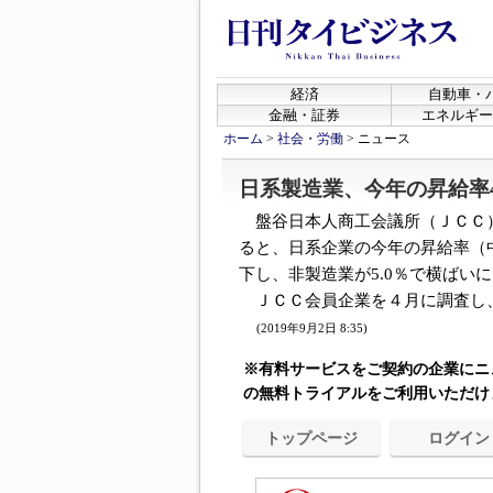
経済
自動車・
金融・証券
エネルギー
ホーム
>
社会・労働
>
ニュース
日系製造業、今年の昇給率4
盤谷日本人商工会議所（ＪＣＣ）
ると、日系企業の今年の昇給率（中
下し、非製造業が5.0％で横ばい
ＪＣＣ会員企業を４月に調査し、.
(2019年9月2日 8:35)
※有料サービスをご契約の企業にニ
の無料トライアルをご利用いただけ
トップページ
ログイン