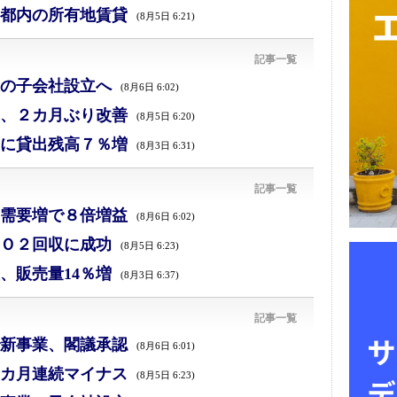
都内の所有地賃貸
(8月5日 6:21)
記事一覧
の子会社設立へ
(8月6日 6:02)
、２カ月ぶり改善
(8月5日 6:20)
に貸出残高７％増
(8月3日 6:31)
記事一覧
需要増で８倍増益
(8月6日 6:02)
Ｏ２回収に成功
(8月5日 6:23)
、販売量14％増
(8月3日 6:37)
記事一覧
新事業、閣議承認
(8月6日 6:01)
カ月連続マイナス
(8月5日 6:23)