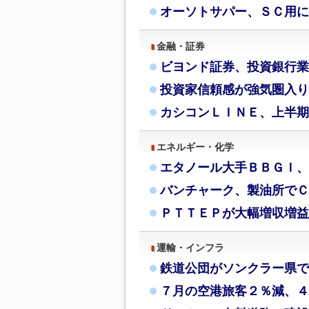
オーソトサパー、ＳＣ用に
金融・証券
ビヨンド証券、投資銀行業
投資家信頼感が強気圏入り
カシコンＬＩＮＥ、上半期
エネルギー・化学
エタノール大手ＢＢＧＩ、
バンチャーク、製油所でＣ
ＰＴＴＥＰが大幅増収増益
運輸・インフラ
鉄道公団がソンクラー県で
７月の空港旅客２％減、４