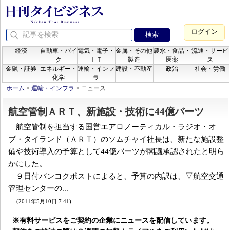
ログイン
経済
自動車・バイ
電気・電子・
金属・その他
農水・食品・
流通・サービ
ク
ＩＴ
製造
医薬
ス
金融・証券
エネルギー・
運輸・インフ
建設・不動産
政治
社会・労働
化学
ラ
ホーム
>
運輸・インフラ
>
ニュース
航空管制ＡＲＴ、新施設・技術に44億バーツ
航空管制を担当する国営エアロノーティカル・ラジオ・オ
ブ・タイランド（ＡＲＴ）のソムチャイ社長は、新たな施設整
備や技術導入の予算として44億バーツが閣議承認されたと明ら
かにした。
９日付バンコクポストによると、予算の内訳は、▽航空交通
管理センターの...
(2011年5月10日 7:41)
※有料サービスをご契約の企業にニュースを配信しています。