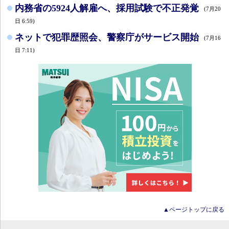
内務省の5924人解雇へ、採用試験で不正発覚
(7月20
日 6:59)
ネットで犯罪歴照会、警察庁がサービス開始
(7月16
日 7:11)
▲ページトップに戻る