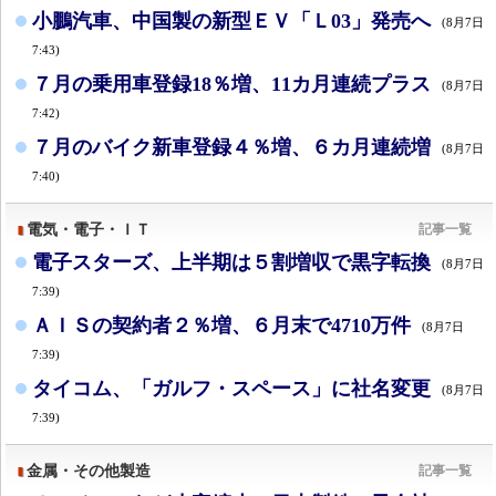
小鵬汽車、中国製の新型ＥＶ「Ｌ03」発売へ
(8月7日
7:43)
７月の乗用車登録18％増、11カ月連続プラス
(8月7日
7:42)
７月のバイク新車登録４％増、６カ月連続増
(8月7日
7:40)
電気・電子・ＩＴ
記事一覧
電子スターズ、上半期は５割増収で黒字転換
(8月7日
7:39)
ＡＩＳの契約者２％増、６月末で4710万件
(8月7日
7:39)
タイコム、「ガルフ・スペース」に社名変更
(8月7日
7:39)
金属・その他製造
記事一覧