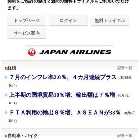
契約をご検討の際は２週間の無料トライアルをご利用いただけ
ます。
トップページ
ログイン
無料トライアル
サービス案内
経済
記事一覧
７月のインフレ率2.0％、４カ月連続プラス
(8月6日
6:07)
上半期の国境貿易10％増、輸出額は７％増
(8月6日
6:04)
ＦＴＡ利用の輸出８％増、ＡＳＥＡＮが33％
(8月6日
6:04)
自動車・バイク
記事一覧