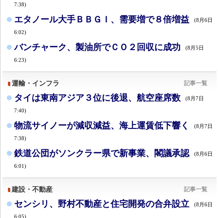
7:38)
エタノール大手ＢＢＧＩ、需要増で８倍増益
(8月6日
6:02)
バンチャーク、製油所でＣＯ２回収に成功
(8月5日
6:23)
運輸・インフラ
記事一覧
タイは東南アジア３位に後退、航空座席数
(8月7日
7:40)
物流サイノーが減収減益、海上運賃低下響く
(8月7日
7:38)
鉄道公団がソンクラー県で新事業、閣議承認
(8月6日
6:01)
建設・不動産
記事一覧
センシリ、野村不動産と住宅開発の合弁設立
(8月6日
6:05)