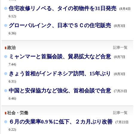
住宅改修リノベる、タイの初物件を31日発売
(8月4日
6:12)
グローバルインク、日本でＳＣの住宅販売
(8月3日
6:36)
政治
記事一覧
ミャンマーと首脳会談、貿易拡大など合意
(8月7日
7:44)
きょう首相がインドネシア訪問、15年ぶり
(8月3日
6:31)
中国と安保協力など強化、首相会談で合意
(7月21日
6:46)
社会・労働
記事一覧
６月の失業率0.9％に低下、２カ月ぶり改善
(7月22日
6:22)