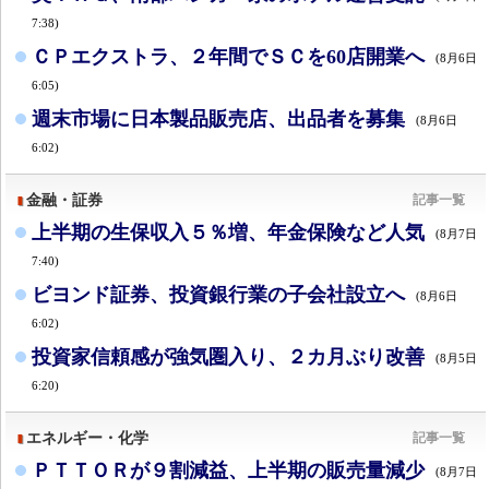
7:38)
ＣＰエクストラ、２年間でＳＣを60店開業へ
(8月6日
6:05)
週末市場に日本製品販売店、出品者を募集
(8月6日
6:02)
金融・証券
記事一覧
上半期の生保収入５％増、年金保険など人気
(8月7日
7:40)
ビヨンド証券、投資銀行業の子会社設立へ
(8月6日
6:02)
投資家信頼感が強気圏入り、２カ月ぶり改善
(8月5日
6:20)
エネルギー・化学
記事一覧
ＰＴＴＯＲが９割減益、上半期の販売量減少
(8月7日