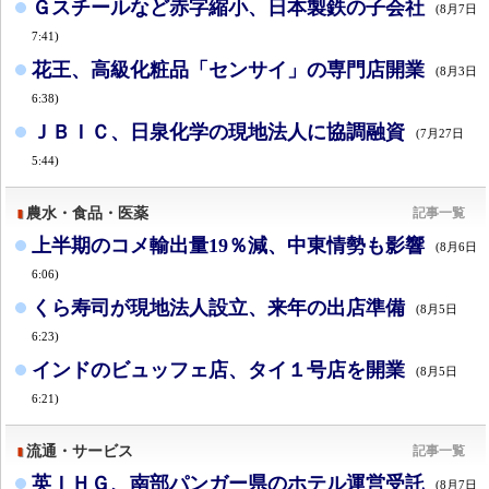
Ｇスチールなど赤字縮小、日本製鉄の子会社
(8月7日
7:41)
花王、高級化粧品「センサイ」の専門店開業
(8月3日
6:38)
ＪＢＩＣ、日泉化学の現地法人に協調融資
(7月27日
5:44)
農水・食品・医薬
記事一覧
上半期のコメ輸出量19％減、中東情勢も影響
(8月6日
6:06)
くら寿司が現地法人設立、来年の出店準備
(8月5日
6:23)
インドのビュッフェ店、タイ１号店を開業
(8月5日
6:21)
流通・サービス
記事一覧
英ＩＨＧ、南部パンガー県のホテル運営受託
(8月7日