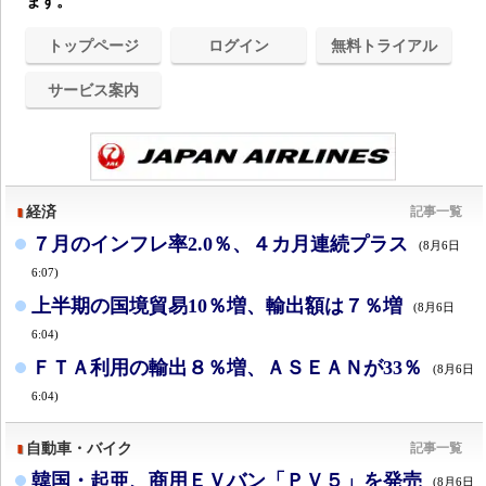
ます。
トップページ
ログイン
無料トライアル
サービス案内
経済
記事一覧
７月のインフレ率2.0％、４カ月連続プラス
(8月6日
6:07)
上半期の国境貿易10％増、輸出額は７％増
(8月6日
6:04)
ＦＴＡ利用の輸出８％増、ＡＳＥＡＮが33％
(8月6日
6:04)
自動車・バイク
記事一覧
韓国・起亜、商用ＥＶバン「ＰＶ５」を発売
(8月6日