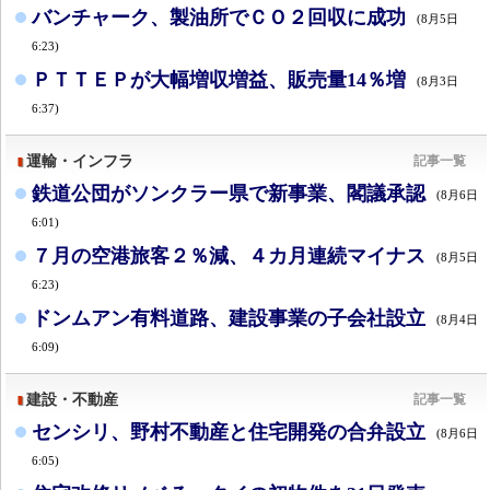
バンチャーク、製油所でＣＯ２回収に成功
(8月5日
6:23)
ＰＴＴＥＰが大幅増収増益、販売量14％増
(8月3日
6:37)
運輸・インフラ
記事一覧
鉄道公団がソンクラー県で新事業、閣議承認
(8月6日
6:01)
７月の空港旅客２％減、４カ月連続マイナス
(8月5日
6:23)
ドンムアン有料道路、建設事業の子会社設立
(8月4日
6:09)
建設・不動産
記事一覧
センシリ、野村不動産と住宅開発の合弁設立
(8月6日
6:05)