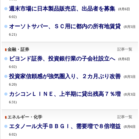
週末市場に日本製品販売店、出品者を募集
(8月6日
6:02)
オーソトサパー、ＳＣ用に都内の所有地賃貸
(8月5日
6:21)
金融・証券
記事一覧
ビヨンド証券、投資銀行業の子会社設立へ
(8月6日
6:02)
投資家信頼感が強気圏入り、２カ月ぶり改善
(8月5日
6:20)
カシコンＬＩＮＥ、上半期に貸出残高７％増
(8月3日
6:31)
エネルギー・化学
記事一覧
エタノール大手ＢＢＧＩ、需要増で８倍増益
(8月6日
6:02)