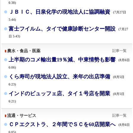
6:38)
ＪＢＩＣ、日泉化学の現地法人に協調融資
(7月27日
5:44)
富士フイルム、タイで健康診断センター開設
(7月27
日 5:43)
農水・食品・医薬
記事一覧
上半期のコメ輸出量19％減、中東情勢も影響
(8月6日
6:06)
くら寿司が現地法人設立、来年の出店準備
(8月5日
6:23)
インドのビュッフェ店、タイ１号店を開業
(8月5日
6:21)
流通・サービス
記事一覧
ＣＰエクストラ、２年間でＳＣを60店開業へ
(8月6日
6:05)