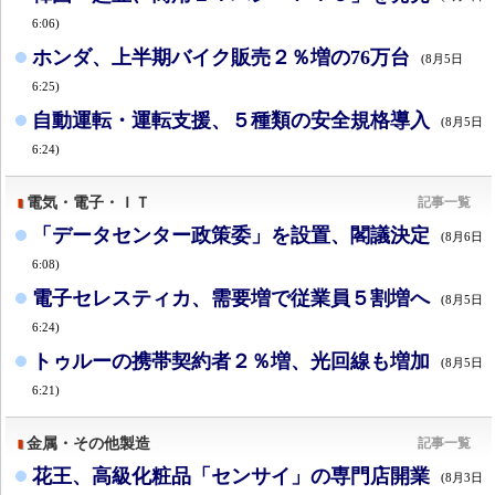
6:06)
ホンダ、上半期バイク販売２％増の76万台
(8月5日
6:25)
自動運転・運転支援、５種類の安全規格導入
(8月5日
6:24)
電気・電子・ＩＴ
記事一覧
「データセンター政策委」を設置、閣議決定
(8月6日
6:08)
電子セレスティカ、需要増で従業員５割増へ
(8月5日
6:24)
トゥルーの携帯契約者２％増、光回線も増加
(8月5日
6:21)
金属・その他製造
記事一覧
花王、高級化粧品「センサイ」の専門店開業
(8月3日