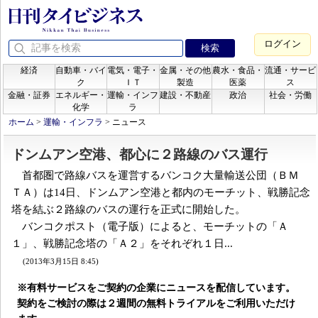
ログイン
経済
自動車・バイ
電気・電子・
金属・その他
農水・食品・
流通・サービ
ク
ＩＴ
製造
医薬
ス
金融・証券
エネルギー・
運輸・インフ
建設・不動産
政治
社会・労働
化学
ラ
ホーム
>
運輸・インフラ
>
ニュース
ドンムアン空港、都心に２路線のバス運行
首都圏で路線バスを運営するバンコク大量輸送公団（ＢＭ
ＴＡ）は14日、ドンムアン空港と都内のモーチット、戦勝記念
塔を結ぶ２路線のバスの運行を正式に開始した。
バンコクポスト（電子版）によると、モーチットの「Ａ
１」、戦勝記念塔の「Ａ２」をそれぞれ１日...
(2013年3月15日 8:45)
※有料サービスをご契約の企業にニュースを配信しています。
契約をご検討の際は２週間の無料トライアルをご利用いただけ