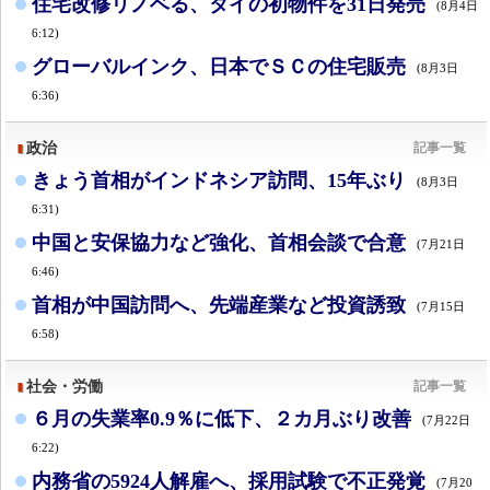
住宅改修リノベる、タイの初物件を31日発売
(8月4日
6:12)
グローバルインク、日本でＳＣの住宅販売
(8月3日
6:36)
政治
記事一覧
きょう首相がインドネシア訪問、15年ぶり
(8月3日
6:31)
中国と安保協力など強化、首相会談で合意
(7月21日
6:46)
首相が中国訪問へ、先端産業など投資誘致
(7月15日
6:58)
社会・労働
記事一覧
６月の失業率0.9％に低下、２カ月ぶり改善
(7月22日
6:22)
内務省の5924人解雇へ、採用試験で不正発覚
(7月20