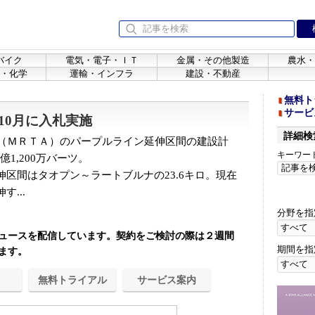
バイク
電気・電子・ＩＴ
金属・その他製造
農水・
・化学
運輸・インフラ
建設・不動産
無料ト
サービ
10月に入札実施
詳細検
（ＭＲＴＡ）のパープルライン延伸区間の建設計
キーワー
億1,200万バーツ。
区間はタオプン～ラートブルナの23.6キロ。現在
...
分野を指
ュースを配信しています。契約をご検討の際は２週間
期間を指
ます。
無料トライアル
サービス案内