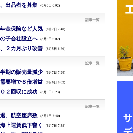
、出品者を募集
(8月6日 6:02)
記事一覧
年金保険など人気
(8月7日 7:40)
の子会社設立へ
(8月6日 6:02)
、２カ月ぶり改善
(8月5日 6:20)
記事一覧
半期の販売量減少
(8月7日 7:38)
需要増で８倍増益
(8月6日 6:02)
Ｏ２回収に成功
(8月5日 6:23)
記事一覧
退、航空座席数
(8月7日 7:40)
海上運賃低下響く
(8月7日 7:38)