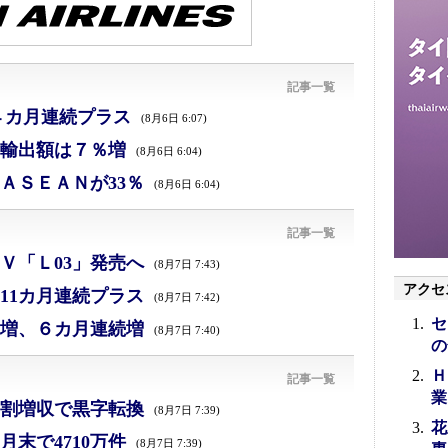
記事一覧
４カ月連続プラス
(8月6日 6:07)
、輸出額は７％増
(8月6日 6:04)
ＡＳＥＡＮが33％
(8月6日 6:04)
記事一覧
Ｖ「Ｌ03」発売へ
(8月7日 7:43)
アクセ
11カ月連続プラス
(8月7日 7:42)
セ
増、６カ月連続増
(8月7日 7:40)
の
Ｈ
記事一覧
業
割増収で黒字転換
(8月7日 7:39)
花
末で4710万件
(8月7日 7:39)