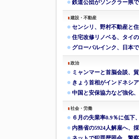
鉄道公団がソンクラー県で
建設・不動産
センシリ、野村不動産と住
住宅改修リノベる、タイの
グローバルインク、日本で
政治
ミャンマーと首脳会談、貿
きょう首相がインドネシア
中国と安保協力など強化、
社会・労働
６月の失業率0.9％に低下
内務省の5924人解雇へ、
ネットで犯罪歴照会、警察