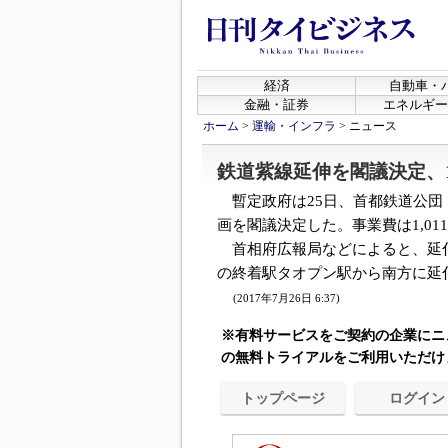
経済
自動車・
金融・証券
エネルギー
ホーム
>
運輸・インフラ
>
ニュース
鉄道紫線延伸を閣議決定、
暫定政府は25日、首都鉄道公団
画を閣議決定した。事業費は1,011
首相府広報局などによると、延伸
の終着駅タオプン駅から南方に延伸す
(2017年7月26日 6:37)
※有料サービスをご契約の企業にニ
の無料トライアルをご利用いただけ
トップページ
ログイン