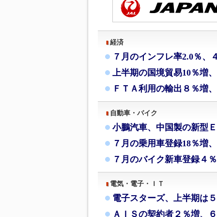
経済
７月のインフレ率2.0％、
上半期の国境貿易10％増
ＦＴＡ利用の輸出８％増、
自動車・バイク
小鵬汽車、中国製の新型Ｅ
７月の乗用車登録18％増、
７月のバイク新車登録４％
電気・電子・ＩＴ
電子スターズ、上半期は５
ＡＩＳの契約者２％増、６月