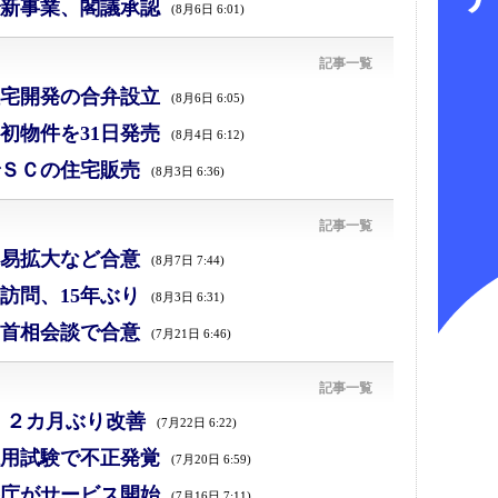
新事業、閣議承認
(8月6日 6:01)
記事一覧
宅開発の合弁設立
(8月6日 6:05)
初物件を31日発売
(8月4日 6:12)
ＳＣの住宅販売
(8月3日 6:36)
記事一覧
易拡大など合意
(8月7日 7:44)
訪問、15年ぶり
(8月3日 6:31)
首相会談で合意
(7月21日 6:46)
記事一覧
、２カ月ぶり改善
(7月22日 6:22)
採用試験で不正発覚
(7月20日 6:59)
庁がサービス開始
(7月16日 7:11)