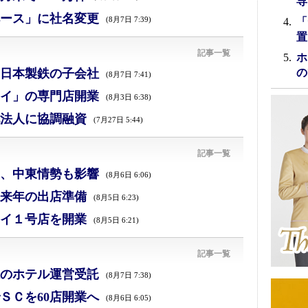
専
ース」に社名変更
(8月7日 7:39)
「
置
記事一覧
ホ
日本製鉄の子会社
の
(8月7日 7:41)
イ」の専門店開業
(8月3日 6:38)
法人に協調融資
(7月27日 5:44)
記事一覧
減、中東情勢も影響
(8月6日 6:06)
来年の出店準備
(8月5日 6:23)
イ１号店を開業
(8月5日 6:21)
記事一覧
のホテル運営受託
(8月7日 7:38)
ＳＣを60店開業へ
(8月6日 6:05)