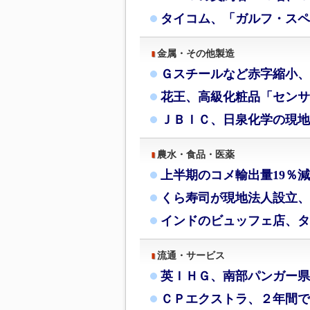
タイコム、「ガルフ・スペ
金属・その他製造
Ｇスチールなど赤字縮小、
花王、高級化粧品「センサ
ＪＢＩＣ、日泉化学の現地
農水・食品・医薬
上半期のコメ輸出量19％
くら寿司が現地法人設立、
インドのビュッフェ店、タ
流通・サービス
英ＩＨＧ、南部パンガー県
ＣＰエクストラ、２年間で