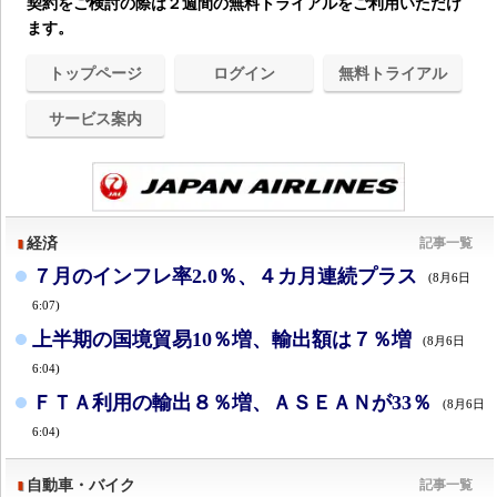
契約をご検討の際は２週間の無料トライアルをご利用いただけ
ます。
トップページ
ログイン
無料トライアル
サービス案内
経済
記事一覧
７月のインフレ率2.0％、４カ月連続プラス
(8月6日
6:07)
上半期の国境貿易10％増、輸出額は７％増
(8月6日
6:04)
ＦＴＡ利用の輸出８％増、ＡＳＥＡＮが33％
(8月6日
6:04)
自動車・バイク
記事一覧