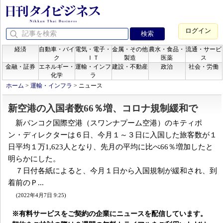
ログイン
経済
自動車・バイ
電気・電子・
金属・その他
農水・食品・
流通・サービ
ク
ＩＴ
製造
医薬
ス
金融・証券
エネルギー・
運輸・インフ
建設・不動産
政治
社会・労働
化学
ラ
ホーム
>
運輸・インフラ
>
ニュース
新空港の入国者数66％増、コロナ規制緩和で
新バンコク国際空港（スワンナプーム空港）のキティポ
ン・ディレクターは６日、今月１～３日に入国した旅客数が１
日平均１万1,623人となり、先月の平均に比べ66％増加したと
明らかにした。
７日付各紙によると、今月１日から入国規制が緩和され、到
着前のＰ...
(2022年4月7日 9:25)
※有料サービスをご契約の企業にニュースを配信しています。