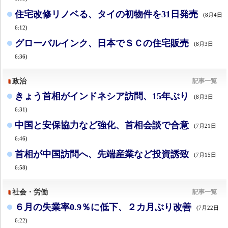
住宅改修リノベる、タイの初物件を31日発売
(8月4日
6:12)
グローバルインク、日本でＳＣの住宅販売
(8月3日
6:36)
政治
記事一覧
きょう首相がインドネシア訪問、15年ぶり
(8月3日
6:31)
中国と安保協力など強化、首相会談で合意
(7月21日
6:46)
首相が中国訪問へ、先端産業など投資誘致
(7月15日
6:58)
社会・労働
記事一覧
６月の失業率0.9％に低下、２カ月ぶり改善
(7月22日
6:22)