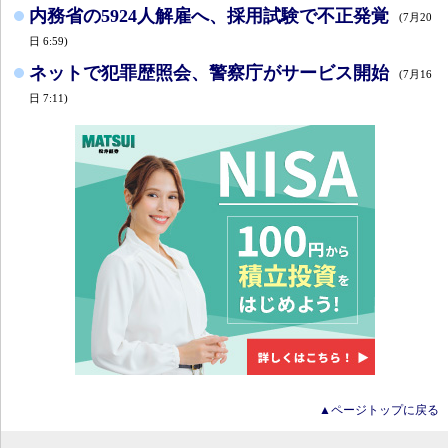
内務省の5924人解雇へ、採用試験で不正発覚
(7月20
日 6:59)
ネットで犯罪歴照会、警察庁がサービス開始
(7月16
日 7:11)
▲ページトップに戻る