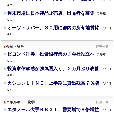
6:05)
週末市場に日本製品販売店、出品者を募集
(8月6日
6:02)
オーソトサパー、ＳＣ用に都内の所有地賃貸
(8月5日
6:21)
金融・証券
記事一覧
ビヨンド証券、投資銀行業の子会社設立へ
(8月6日
6:02)
投資家信頼感が強気圏入り、２カ月ぶり改善
(8月5日
6:20)
カシコンＬＩＮＥ、上半期に貸出残高７％増
(8月3日
6:31)
エネルギー・化学
記事一覧
エタノール大手ＢＢＧＩ、需要増で８倍増益
(8月6日