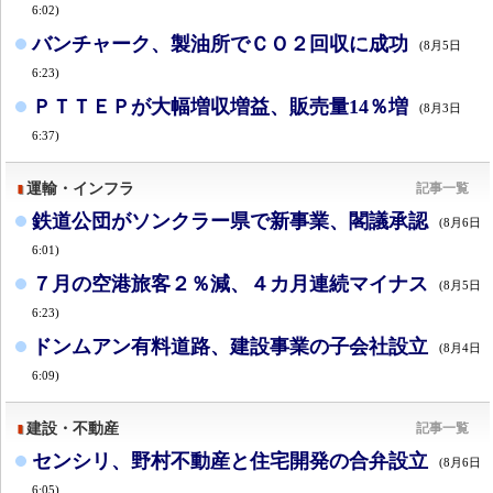
6:02)
バンチャーク、製油所でＣＯ２回収に成功
(8月5日
6:23)
ＰＴＴＥＰが大幅増収増益、販売量14％増
(8月3日
6:37)
運輸・インフラ
記事一覧
鉄道公団がソンクラー県で新事業、閣議承認
(8月6日
6:01)
７月の空港旅客２％減、４カ月連続マイナス
(8月5日
6:23)
ドンムアン有料道路、建設事業の子会社設立
(8月4日
6:09)
建設・不動産
記事一覧
センシリ、野村不動産と住宅開発の合弁設立
(8月6日
6:05)