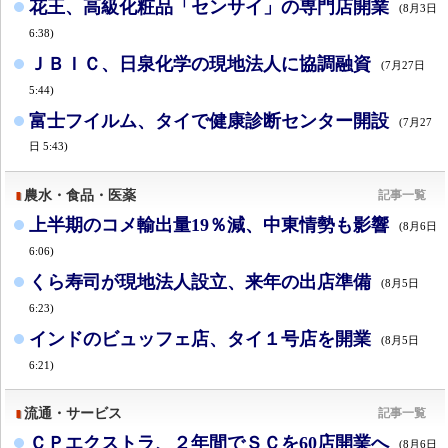
花王、高級化粧品「センサイ」の専門店開業
(8月3日
6:38)
ＪＢＩＣ、日泉化学の現地法人に協調融資
(7月27日
5:44)
富士フイルム、タイで健康診断センター開設
(7月27
日 5:43)
農水・食品・医薬
記事一覧
上半期のコメ輸出量19％減、中東情勢も影響
(8月6日
6:06)
くら寿司が現地法人設立、来年の出店準備
(8月5日
6:23)
インドのビュッフェ店、タイ１号店を開業
(8月5日
6:21)
流通・サービス
記事一覧
ＣＰエクストラ、２年間でＳＣを60店開業へ
(8月6日