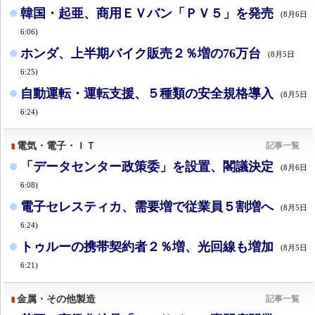
韓国・起亜、商用ＥＶバン「ＰＶ５」を発売
(8月6日
6:06)
ホンダ、上半期バイク販売２％増の76万台
(8月5日
6:25)
自動運転・運転支援、５種類の安全規格導入
(8月5日
6:24)
電気・電子・ＩＴ
記事一覧
「データセンター政策委」を設置、閣議決定
(8月6日
6:08)
電子セレスティカ、需要増で従業員５割増へ
(8月5日
6:24)
トゥルーの携帯契約者２％増、光回線も増加
(8月5日
6:21)
金属・その他製造
記事一覧