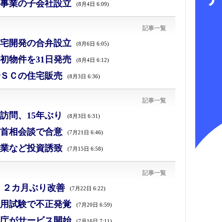
事業の子会社設立
(8月4日 6:09)
記事一覧
宅開発の合弁設立
(8月6日 6:05)
初物件を31日発売
(8月4日 6:12)
ＳＣの住宅販売
(8月3日 6:36)
記事一覧
訪問、15年ぶり
(8月3日 6:31)
首相会談で合意
(7月21日 6:46)
業など投資誘致
(7月15日 6:58)
記事一覧
、２カ月ぶり改善
(7月22日 6:22)
採用試験で不正発覚
(7月20日 6:59)
庁がサービス開始
(7月16日 7:11)