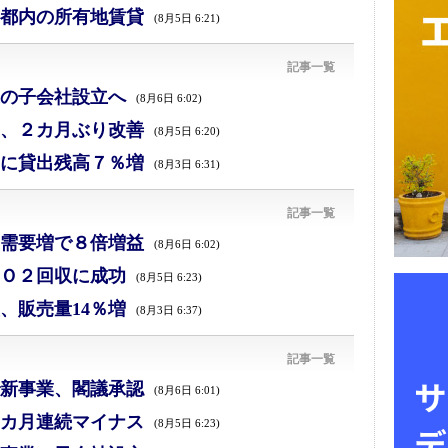
都内の所有地賃貸
(8月5日 6:21)
記事一覧
の子会社設立へ
(8月6日 6:02)
、２カ月ぶり改善
(8月5日 6:20)
に貸出残高７％増
(8月3日 6:31)
記事一覧
需要増で８倍増益
(8月6日 6:02)
Ｏ２回収に成功
(8月5日 6:23)
、販売量14％増
(8月3日 6:37)
記事一覧
新事業、閣議承認
(8月6日 6:01)
カ月連続マイナス
(8月5日 6:23)