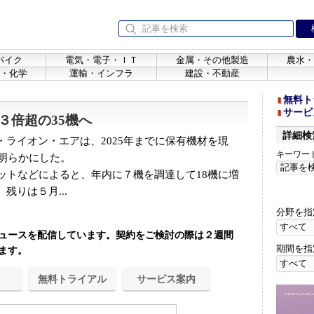
バイク
電気・電子・ＩＴ
金属・その他製造
農水・
・化学
運輸・インフラ
建設・不動産
無料ト
サービ
３倍超の35機へ
詳細検
ライオン・エアは、2025年までに保有機材を現
キーワー
を明らかにした。
ットなどによると、年内に７機を調達して18機に増
残りは５月...
分野を指
ュースを配信しています。契約をご検討の際は２週間
期間を指
ます。
無料トライアル
サービス案内