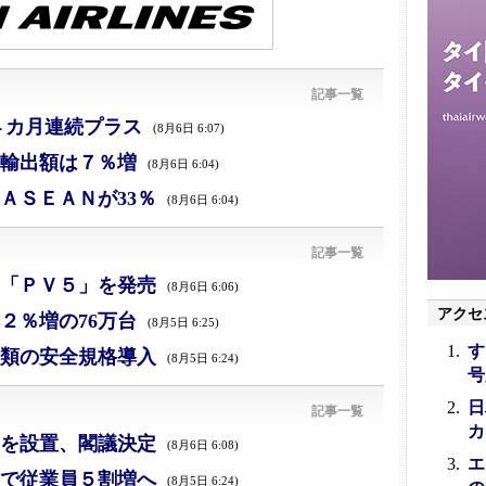
記事一覧
４カ月連続プラス
(8月6日 6:07)
、輸出額は７％増
(8月6日 6:04)
ＡＳＥＡＮが33％
(8月6日 6:04)
記事一覧
「ＰＶ５」を発売
(8月6日 6:06)
アクセ
２％増の76万台
(8月5日 6:25)
す
類の安全規格導入
(8月5日 6:24)
号
日
記事一覧
カ
を設置、閣議決定
(8月6日 6:08)
エ
で従業員５割増へ
(8月5日 6:24)