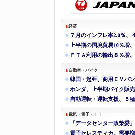
経済
７月のインフレ率2.0％、
上半期の国境貿易10％増
ＦＴＡ利用の輸出８％増、
自動車・バイク
韓国・起亜、商用ＥＶバン
ホンダ、上半期バイク販売
自動運転・運転支援、５種
電気・電子・ＩＴ
「データセンター政策委」
電子セレスティカ、需要増