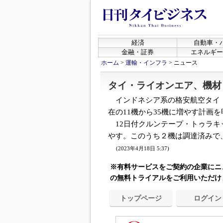
経済
自動車・
金融・証券
エネルギー
ホーム
>
運輸・インフラ
>
ニュース
タイ・ライオンエア、機材
インドネシア系の格安航空タイ・
在の11機から35機に増やす計画
12日付クルンテープ・トゥラキ
やす。このうち２機は調達済みで、
(2023年4月18日 5:37)
※有料サービスをご契約の企業にニ
の無料トライアルをご利用いただけ
トップページ
ログイン