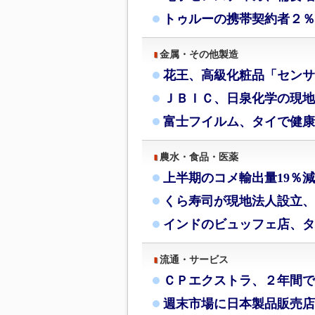
トゥルーの携帯契約者２％
金属・その他製造
花王、高級化粧品「センサ
ＪＢＩＣ、日泉化学の現地
富士フイルム、タイで健康
農水・食品・医薬
上半期のコメ輸出量19％
くら寿司が現地法人設立、
インドのビュッフェ店、タ
流通・サービス
ＣＰエクストラ、２年間で
週末市場に日本製品販売店