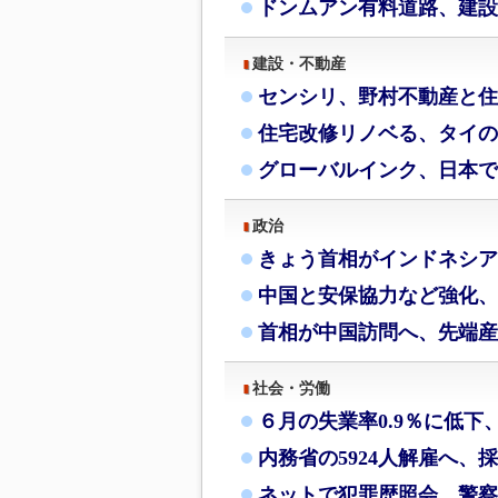
ドンムアン有料道路、建設
建設・不動産
センシリ、野村不動産と住
住宅改修リノベる、タイの
グローバルインク、日本で
政治
きょう首相がインドネシア
中国と安保協力など強化、
首相が中国訪問へ、先端産
社会・労働
６月の失業率0.9％に低下
内務省の5924人解雇へ、
ネットで犯罪歴照会、警察