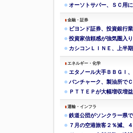
オーソトサパー、ＳＣ用に
金融・証券
ビヨンド証券、投資銀行業
投資家信頼感が強気圏入り
カシコンＬＩＮＥ、上半期
エネルギー・化学
エタノール大手ＢＢＧＩ、
バンチャーク、製油所でＣ
ＰＴＴＥＰが大幅増収増益
運輸・インフラ
鉄道公団がソンクラー県で
７月の空港旅客２％減、４