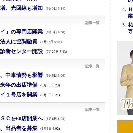
の
増、光回線も増加
(8月5日 6:21)
Ｈ
業
記事一覧
花
イ」の専門店開業
専
(8月3日 6:38)
法人に協調融資
(7月27日 5:44)
診断センター開設
(7月27日 5:43)
記事一覧
減、中東情勢も影響
(8月6日 6:06)
来年の出店準備
(8月5日 6:23)
イ１号店を開業
(8月5日 6:21)
記事一覧
ＳＣを60店開業へ
(8月6日 6:05)
、出品者を募集
(8月6日 6:02)