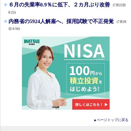
６月の失業率0.9％に低下、２カ月ぶり改善
(7月22日
6:22)
内務省の5924人解雇へ、採用試験で不正発覚
(7月20
日 6:59)
▲ページトップに戻る