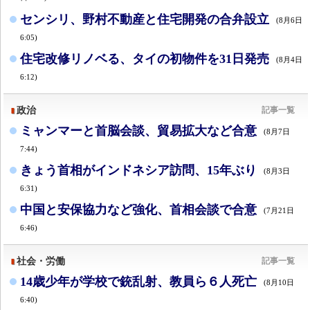
センシリ、野村不動産と住宅開発の合弁設立
(8月6日
6:05)
住宅改修リノベる、タイの初物件を31日発売
(8月4日
6:12)
政治
記事一覧
ミャンマーと首脳会談、貿易拡大など合意
(8月7日
7:44)
きょう首相がインドネシア訪問、15年ぶり
(8月3日
6:31)
中国と安保協力など強化、首相会談で合意
(7月21日
6:46)
社会・労働
記事一覧
14歳少年が学校で銃乱射、教員ら６人死亡
(8月10日
6:40)