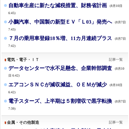
自動車生産に新たな減税措置、財務省計画
(8月10日
6:45)
小鵬汽車、中国製の新型ＥＶ「Ｌ03」発売へ
(8月7日
7:43)
７月の乗用車登録18％増、11カ月連続プラス
(8月7日
7:42)
電気・電子・ＩＴ
記事一覧
データセンターで水不足懸念、企業幹部調査
(8月10
日 6:42)
エアコンＳＮＣが減収減益、ＯＥＭが減少
(8月10日
6:42)
電子スターズ、上半期は５割増収で黒字転換
(8月7日
7:39)
金属・その他製造
記事一覧