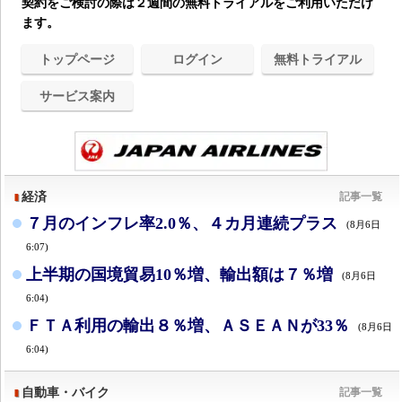
契約をご検討の際は２週間の無料トライアルをご利用いただけ
ます。
トップページ
ログイン
無料トライアル
サービス案内
経済
記事一覧
７月のインフレ率2.0％、４カ月連続プラス
(8月6日
6:07)
上半期の国境貿易10％増、輸出額は７％増
(8月6日
6:04)
ＦＴＡ利用の輸出８％増、ＡＳＥＡＮが33％
(8月6日
6:04)
自動車・バイク
記事一覧