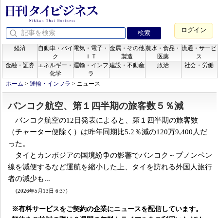
ログイン
経済
自動車・バイ
電気・電子・
金属・その他
農水・食品・
流通・サービ
ク
ＩＴ
製造
医薬
ス
金融・証券
エネルギー・
運輸・インフ
建設・不動産
政治
社会・労働
化学
ラ
ホーム
>
運輸・インフラ
>
ニュース
バンコク航空、第１四半期の旅客数５％減
バンコク航空の12日発表によると、第１四半期の旅客数
（チャーター便除く）は昨年同期比5.2％減の120万9,400人だ
った。
タイとカンボジアの国境紛争の影響でバンコク～プノンペン
線を減便するなど運航を縮小した上、タイを訪れる外国人旅行
者の減少も...
(2026年5月13日 6:37)
※有料サービスをご契約の企業にニュースを配信しています。