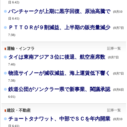
日 6:42)
バンチャークが上期に黒字回復、原油高騰で
(8月10
日 6:41)
ＰＴＴＯＲが９割減益、上半期の販売量減少
(8月7日
7:38)
運輸・インフラ
記事一覧
タイは東南アジア３位に後退、航空座席数
(8月7日
7:40)
物流サイノーが減収減益、海上運賃低下響く
(8月7日
7:38)
鉄道公団がソンクラー県で新事業、閣議承認
(8月6日
6:01)
建設・不動産
記事一覧
チョートタナワット、中部でＳＣを年内開業
(8月10
日 6:41)