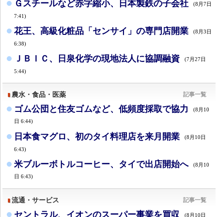
Ｇスチールなど赤字縮小、日本製鉄の子会社
(8月7日
7:41)
花王、高級化粧品「センサイ」の専門店開業
(8月3日
6:38)
ＪＢＩＣ、日泉化学の現地法人に協調融資
(7月27日
5:44)
農水・食品・医薬
記事一覧
ゴム公団と住友ゴムなど、低頻度採取で協力
(8月10
日 6:44)
日本食マグロ、初のタイ料理店を来月開業
(8月10日
6:43)
米ブルーボトルコーヒー、タイで出店開始へ
(8月10
日 6:43)
流通・サービス
記事一覧
セントラル、イオンのスーパー事業を買収
(8月10日