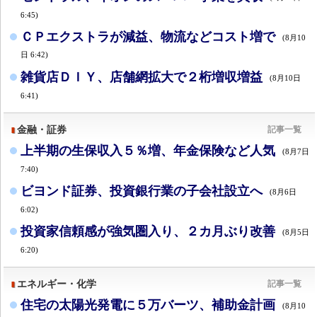
6:45)
ＣＰエクストラが減益、物流などコスト増で
(8月10
日 6:42)
雑貨店ＤＩＹ、店舗網拡大で２桁増収増益
(8月10日
6:41)
金融・証券
記事一覧
上半期の生保収入５％増、年金保険など人気
(8月7日
7:40)
ビヨンド証券、投資銀行業の子会社設立へ
(8月6日
6:02)
投資家信頼感が強気圏入り、２カ月ぶり改善
(8月5日
6:20)
エネルギー・化学
記事一覧
住宅の太陽光発電に５万バーツ、補助金計画
(8月10