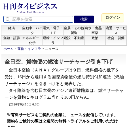
ログイン
経済
自動車・バイ
電気・電子・
金属・その他
農水・食品・
流通・サービ
ク
ＩＴ
製造
医薬
ス
金融・証券
エネルギー・
運輸・インフ
建設・不動産
政治
社会・労働
化学
ラ
ホーム
>
運輸・インフラ
>
ニュース
全日空、貨物便の燃油サーチャージ引き下げ
全日本空輸（ＡＮＡ）グループは９日、燃料価格の低下を
受け、16日から適用する国際貨物便の燃油特別付加運賃（燃油
サーチャージ）を引き下げると発表した。
タイ路線を含む日本発のアジア遠距離路線は、燃油サーチャ
ージを貨物１キログラム当たり100円から9...
(2026年6月10日 6:08)
※有料サービスをご契約の企業にニュースを配信しています。
契約をご検討の際は２週間の無料トライアルをご利用いただけ