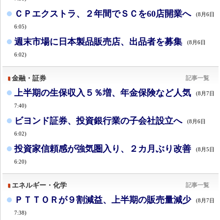
ＣＰエクストラ、２年間でＳＣを60店開業へ
(8月6日
6:05)
週末市場に日本製品販売店、出品者を募集
(8月6日
6:02)
金融・証券
記事一覧
上半期の生保収入５％増、年金保険など人気
(8月7日
7:40)
ビヨンド証券、投資銀行業の子会社設立へ
(8月6日
6:02)
投資家信頼感が強気圏入り、２カ月ぶり改善
(8月5日
6:20)
エネルギー・化学
記事一覧
ＰＴＴＯＲが９割減益、上半期の販売量減少
(8月7日
7:38)