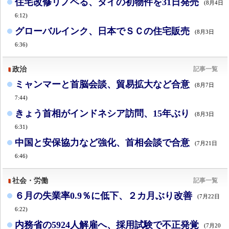
住宅改修リノベる、タイの初物件を31日発売
(8月4日
6:12)
グローバルインク、日本でＳＣの住宅販売
(8月3日
6:36)
政治
記事一覧
ミャンマーと首脳会談、貿易拡大など合意
(8月7日
7:44)
きょう首相がインドネシア訪問、15年ぶり
(8月3日
6:31)
中国と安保協力など強化、首相会談で合意
(7月21日
6:46)
社会・労働
記事一覧
６月の失業率0.9％に低下、２カ月ぶり改善
(7月22日
6:22)
内務省の5924人解雇へ、採用試験で不正発覚
(7月20