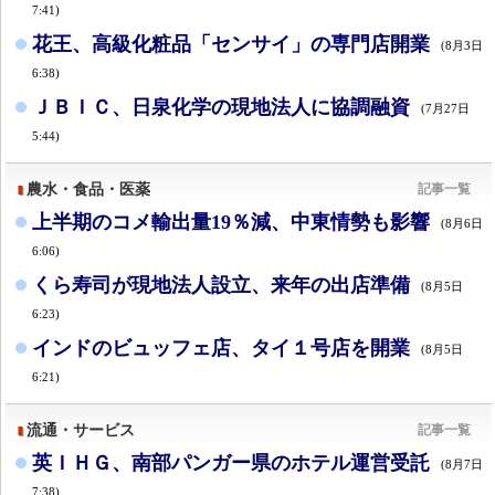
7:41)
花王、高級化粧品「センサイ」の専門店開業
(8月3日
6:38)
ＪＢＩＣ、日泉化学の現地法人に協調融資
(7月27日
5:44)
農水・食品・医薬
記事一覧
上半期のコメ輸出量19％減、中東情勢も影響
(8月6日
6:06)
くら寿司が現地法人設立、来年の出店準備
(8月5日
6:23)
インドのビュッフェ店、タイ１号店を開業
(8月5日
6:21)
流通・サービス
記事一覧
英ＩＨＧ、南部パンガー県のホテル運営受託
(8月7日
7:38)