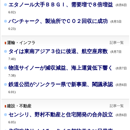
エタノール大手ＢＢＧＩ、需要増で８倍増益
(8月6日
6:02)
バンチャーク、製油所でＣＯ２回収に成功
(8月5日
6:23)
運輸・インフラ
記事一覧
タイは東南アジア３位に後退、航空座席数
(8月7日
7:40)
物流サイノーが減収減益、海上運賃低下響く
(8月7日
7:38)
鉄道公団がソンクラー県で新事業、閣議承認
(8月6日
6:01)
建設・不動産
記事一覧
センシリ、野村不動産と住宅開発の合弁設立
(8月6日
6:05)