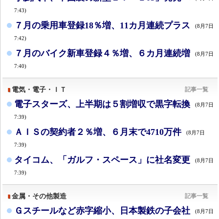
7:43)
７月の乗用車登録18％増、11カ月連続プラス
(8月7日
7:42)
７月のバイク新車登録４％増、６カ月連続増
(8月7日
7:40)
電気・電子・ＩＴ
記事一覧
電子スターズ、上半期は５割増収で黒字転換
(8月7日
7:39)
ＡＩＳの契約者２％増、６月末で4710万件
(8月7日
7:39)
タイコム、「ガルフ・スペース」に社名変更
(8月7日
7:39)
金属・その他製造
記事一覧
Ｇスチールなど赤字縮小、日本製鉄の子会社
(8月7日