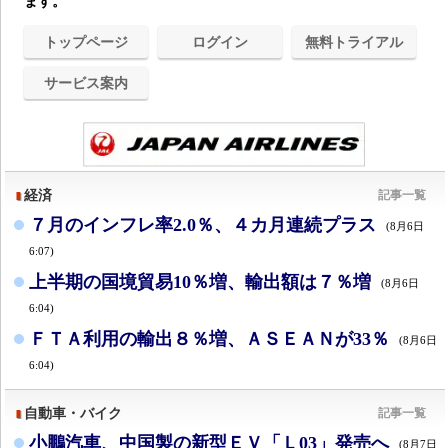
ます。
トップページ
ログイン
無料トライアル
サービス案内
経済
記事一覧
７月のインフレ率2.0％、４カ月連続プラス
(8月6日
6:07)
上半期の国境貿易10％増、輸出額は７％増
(8月6日
6:04)
ＦＴＡ利用の輸出８％増、ＡＳＥＡＮが33％
(8月6日
6:04)
自動車・バイク
記事一覧
小鵬汽車、中国製の新型ＥＶ「Ｌ03」発売へ
(8月7日