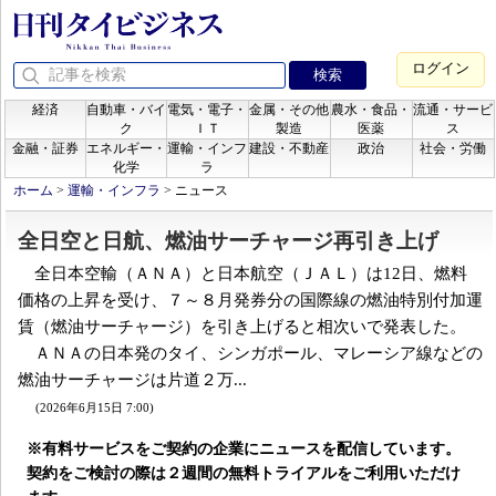
ログイン
経済
自動車・バイ
電気・電子・
金属・その他
農水・食品・
流通・サービ
ク
ＩＴ
製造
医薬
ス
金融・証券
エネルギー・
運輸・インフ
建設・不動産
政治
社会・労働
化学
ラ
ホーム
>
運輸・インフラ
>
ニュース
全日空と日航、燃油サーチャージ再引き上げ
全日本空輸（ＡＮＡ）と日本航空（ＪＡＬ）は12日、燃料
価格の上昇を受け、７～８月発券分の国際線の燃油特別付加運
賃（燃油サーチャージ）を引き上げると相次いで発表した。
ＡＮＡの日本発のタイ、シンガポール、マレーシア線などの
燃油サーチャージは片道２万...
(2026年6月15日 7:00)
※有料サービスをご契約の企業にニュースを配信しています。
契約をご検討の際は２週間の無料トライアルをご利用いただけ