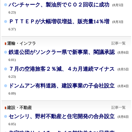
バンチャーク、製油所でＣＯ２回収に成功
(8月5日
6:23)
ＰＴＴＥＰが大幅増収増益、販売量14％増
(8月3日
6:37)
運輸・インフラ
記事一覧
鉄道公団がソンクラー県で新事業、閣議承認
(8月6日
6:01)
７月の空港旅客２％減、４カ月連続マイナス
(8月5日
6:23)
ドンムアン有料道路、建設事業の子会社設立
(8月4日
6:09)
建設・不動産
記事一覧
センシリ、野村不動産と住宅開発の合弁設立
(8月6日
6:05)