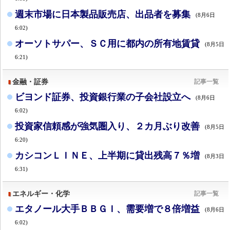
週末市場に日本製品販売店、出品者を募集
(8月6日
6:02)
オーソトサパー、ＳＣ用に都内の所有地賃貸
(8月5日
6:21)
金融・証券
記事一覧
ビヨンド証券、投資銀行業の子会社設立へ
(8月6日
6:02)
投資家信頼感が強気圏入り、２カ月ぶり改善
(8月5日
6:20)
カシコンＬＩＮＥ、上半期に貸出残高７％増
(8月3日
6:31)
エネルギー・化学
記事一覧
エタノール大手ＢＢＧＩ、需要増で８倍増益
(8月6日
6:02)