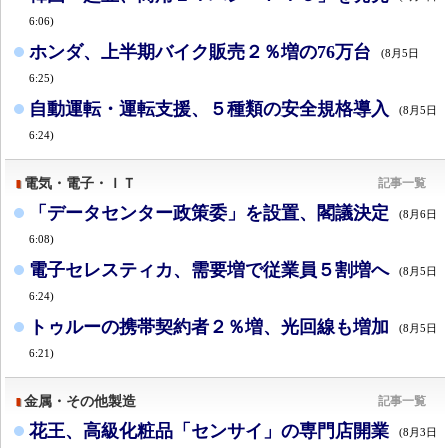
6:06)
ホンダ、上半期バイク販売２％増の76万台
(8月5日
6:25)
自動運転・運転支援、５種類の安全規格導入
(8月5日
6:24)
電気・電子・ＩＴ
記事一覧
「データセンター政策委」を設置、閣議決定
(8月6日
6:08)
電子セレスティカ、需要増で従業員５割増へ
(8月5日
6:24)
トゥルーの携帯契約者２％増、光回線も増加
(8月5日
6:21)
金属・その他製造
記事一覧
花王、高級化粧品「センサイ」の専門店開業
(8月3日