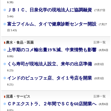
6:38)
ＪＢＩＣ、日泉化学の現地法人に協調融資
(7月27日
5:44)
富士フイルム、タイで健康診断センター開設
(7月27
日 5:43)
農水・食品・医薬
記事一覧
上半期のコメ輸出量19％減、中東情勢も影響
(8月6日
6:06)
くら寿司が現地法人設立、来年の出店準備
(8月5日
6:23)
インドのビュッフェ店、タイ１号店を開業
(8月5日
6:21)
流通・サービス
記事一覧
ＣＰエクストラ、２年間でＳＣを60店開業へ
(8月6日
6:05)