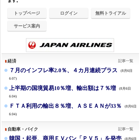
ます。
トップページ
ログイン
無料トライアル
サービス案内
経済
記事一覧
７月のインフレ率2.0％、４カ月連続プラス
(8月6日
6:07)
上半期の国境貿易10％増、輸出額は７％増
(8月6日
6:04)
ＦＴＡ利用の輸出８％増、ＡＳＥＡＮが33％
(8月6日
6:04)
自動車・バイク
記事一覧
韓国・起亜、商用ＥＶバン「ＰＶ５」を発売
(8月6日