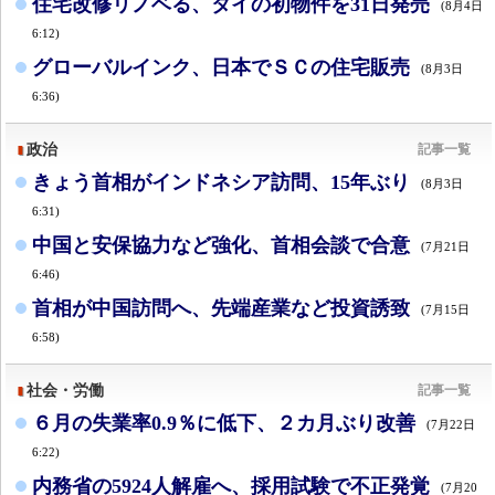
住宅改修リノベる、タイの初物件を31日発売
(8月4日
6:12)
グローバルインク、日本でＳＣの住宅販売
(8月3日
6:36)
政治
記事一覧
きょう首相がインドネシア訪問、15年ぶり
(8月3日
6:31)
中国と安保協力など強化、首相会談で合意
(7月21日
6:46)
首相が中国訪問へ、先端産業など投資誘致
(7月15日
6:58)
社会・労働
記事一覧
６月の失業率0.9％に低下、２カ月ぶり改善
(7月22日
6:22)
内務省の5924人解雇へ、採用試験で不正発覚
(7月20