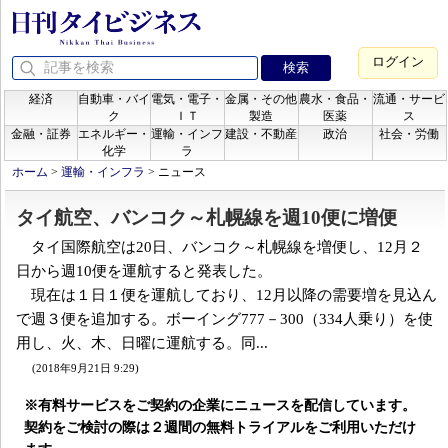
ログイン
経済
自動車・バイ
電気・電子・
金属・その他
農水・食品・
流通・サービ
ク
ＩＴ
製造
医薬
ス
金融・証券
エネルギー・
運輸・インフ
建設・不動産
政治
社会・労働
化学
ラ
ホーム
>
運輸・インフラ
>
ニュース
タイ航空、バンコク～札幌線を週10便に増便
タイ国際航空は20日、バンコク～札幌線を増便し、12月２
日から週10便を運航すると発表した。
現在は１日１便を運航しており、12月以降の需要増を見込ん
で週３便を追加する。ボーイング777－300（334人乗り）を使
用し、火、木、日曜に運航する。同...
(2018年9月21日 9:29)
※有料サービスをご契約の企業にニュースを配信しています。
契約をご検討の際は２週間の無料トライアルをご利用いただけ