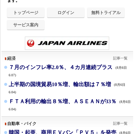
ます。
トップページ
ログイン
無料トライアル
サービス案内
経済
記事一覧
７月のインフレ率2.0％、４カ月連続プラス
(8月6日
6:07)
上半期の国境貿易10％増、輸出額は７％増
(8月6日
6:04)
ＦＴＡ利用の輸出８％増、ＡＳＥＡＮが33％
(8月6日
6:04)
自動車・バイク
記事一覧
韓国・起亜、商用ＥＶバン「ＰＶ５」を発売
(8月6日