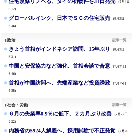
住宅改修リノベる、タイの初物件を31日発売
(8月4日
6:12)
グローバルインク、日本でＳＣの住宅販売
(8月3日
6:36)
政治
記事一覧
きょう首相がインドネシア訪問、15年ぶり
(8月3日
6:31)
中国と安保協力など強化、首相会談で合意
(7月21日
6:46)
首相が中国訪問へ、先端産業など投資誘致
(7月15日
6:58)
社会・労働
記事一覧
６月の失業率0.9％に低下、２カ月ぶり改善
(7月22日
6:22)
内務省の5924人解雇へ、採用試験で不正発覚
(7月20