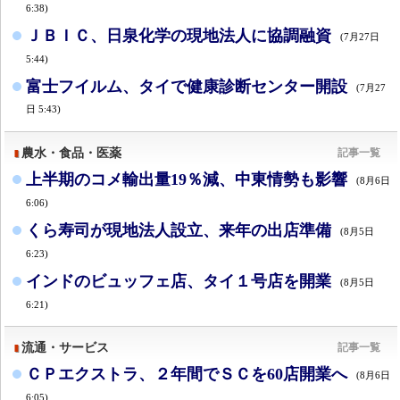
6:38)
ＪＢＩＣ、日泉化学の現地法人に協調融資
(7月27日
5:44)
富士フイルム、タイで健康診断センター開設
(7月27
日 5:43)
農水・食品・医薬
記事一覧
上半期のコメ輸出量19％減、中東情勢も影響
(8月6日
6:06)
くら寿司が現地法人設立、来年の出店準備
(8月5日
6:23)
インドのビュッフェ店、タイ１号店を開業
(8月5日
6:21)
流通・サービス
記事一覧
ＣＰエクストラ、２年間でＳＣを60店開業へ
(8月6日
6:05)