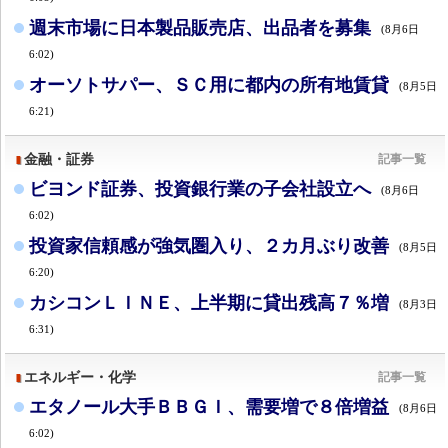
週末市場に日本製品販売店、出品者を募集
(8月6日
6:02)
オーソトサパー、ＳＣ用に都内の所有地賃貸
(8月5日
6:21)
金融・証券
記事一覧
ビヨンド証券、投資銀行業の子会社設立へ
(8月6日
6:02)
投資家信頼感が強気圏入り、２カ月ぶり改善
(8月5日
6:20)
カシコンＬＩＮＥ、上半期に貸出残高７％増
(8月3日
6:31)
エネルギー・化学
記事一覧
エタノール大手ＢＢＧＩ、需要増で８倍増益
(8月6日
6:02)