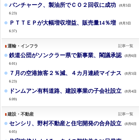
バンチャーク、製油所でＣＯ２回収に成功
(8月5日
6:23)
ＰＴＴＥＰが大幅増収増益、販売量14％増
(8月3日
6:37)
運輸・インフラ
記事一覧
鉄道公団がソンクラー県で新事業、閣議承認
(8月6日
6:01)
７月の空港旅客２％減、４カ月連続マイナス
(8月5日
6:23)
ドンムアン有料道路、建設事業の子会社設立
(8月4日
6:09)
建設・不動産
記事一覧
センシリ、野村不動産と住宅開発の合弁設立
(8月6日
6:05)