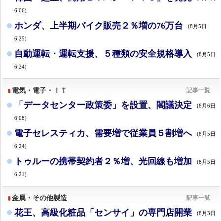
6:06)
ホンダ、上半期バイク販売２％増の76万台
(8月5日
6:25)
自動運転・運転支援、５種類の安全規格導入
(8月5日
6:24)
電気・電子・ＩＴ
記事一覧
「データセンター政策委」を設置、閣議決定
(8月6日
6:08)
電子セレスティカ、需要増で従業員５割増へ
(8月5日
6:24)
トゥルーの携帯契約者２％増、光回線も増加
(8月5日
6:21)
金属・その他製造
記事一覧
花王、高級化粧品「センサイ」の専門店開業
(8月3日