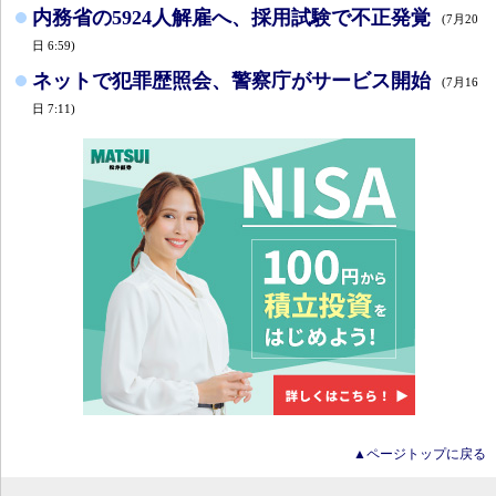
内務省の5924人解雇へ、採用試験で不正発覚
(7月20
日 6:59)
ネットで犯罪歴照会、警察庁がサービス開始
(7月16
日 7:11)
▲ページトップに戻る