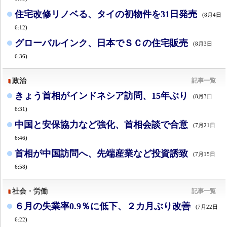
住宅改修リノベる、タイの初物件を31日発売
(8月4日
6:12)
グローバルインク、日本でＳＣの住宅販売
(8月3日
6:36)
政治
記事一覧
きょう首相がインドネシア訪問、15年ぶり
(8月3日
6:31)
中国と安保協力など強化、首相会談で合意
(7月21日
6:46)
首相が中国訪問へ、先端産業など投資誘致
(7月15日
6:58)
社会・労働
記事一覧
６月の失業率0.9％に低下、２カ月ぶり改善
(7月22日
6:22)