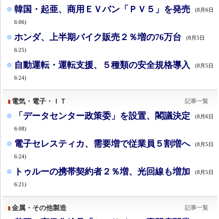
韓国・起亜、商用ＥＶバン「ＰＶ５」を発売
(8月6日
6:06)
ホンダ、上半期バイク販売２％増の76万台
(8月5日
6:25)
自動運転・運転支援、５種類の安全規格導入
(8月5日
6:24)
電気・電子・ＩＴ
記事一覧
「データセンター政策委」を設置、閣議決定
(8月6日
6:08)
電子セレスティカ、需要増で従業員５割増へ
(8月5日
6:24)
トゥルーの携帯契約者２％増、光回線も増加
(8月5日
6:21)
金属・その他製造
記事一覧