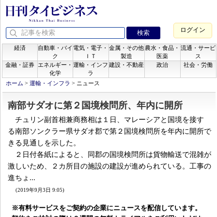
ログイン
経済
自動車・バイ
電気・電子・
金属・その他
農水・食品・
流通・サービ
ク
ＩＴ
製造
医薬
ス
金融・証券
エネルギー・
運輸・インフ
建設・不動産
政治
社会・労働
化学
ラ
ホーム
>
運輸・インフラ
>
ニュース
南部サダオに第２国境検問所、年内に開所
チュリン副首相兼商務相は１日、マレーシアと国境を接す
る南部ソンクラー県サダオ郡で第２国境検問所を年内に開所で
きる見通しを示した。
２日付各紙によると、同郡の国境検問所は貨物輸送で混雑が
激しいため、２カ所目の施設の建設が進められている。工事の
進ちょ...
(2019年9月3日 9:05)
※有料サービスをご契約の企業にニュースを配信しています。