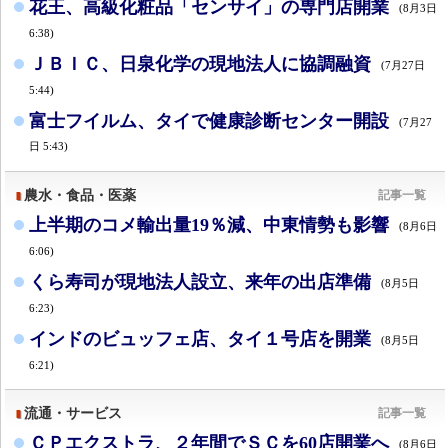
花王、高級化粧品「センサイ」の専門店開業
(8月3日
6:38)
ＪＢＩＣ、日泉化学の現地法人に協調融資
(7月27日
5:44)
富士フイルム、タイで健康診断センター開設
(7月27
日 5:43)
農水・食品・医薬
記事一覧
上半期のコメ輸出量19％減、中東情勢も影響
(8月6日
6:06)
くら寿司が現地法人設立、来年の出店準備
(8月5日
6:23)
インドのビュッフェ店、タイ１号店を開業
(8月5日
6:21)
流通・サービス
記事一覧
ＣＰエクストラ、２年間でＳＣを60店開業へ
(8月6日