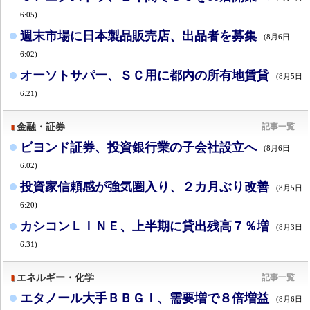
6:05)
週末市場に日本製品販売店、出品者を募集
(8月6日
6:02)
オーソトサパー、ＳＣ用に都内の所有地賃貸
(8月5日
6:21)
金融・証券
記事一覧
ビヨンド証券、投資銀行業の子会社設立へ
(8月6日
6:02)
投資家信頼感が強気圏入り、２カ月ぶり改善
(8月5日
6:20)
カシコンＬＩＮＥ、上半期に貸出残高７％増
(8月3日
6:31)
エネルギー・化学
記事一覧
エタノール大手ＢＢＧＩ、需要増で８倍増益
(8月6日