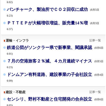
6:02)
バンチャーク、製油所でＣＯ２回収に成功
(8月5日
6:23)
ＰＴＴＥＰが大幅増収増益、販売量14％増
(8月3日
6:37)
運輸・インフラ
記事一覧
鉄道公団がソンクラー県で新事業、閣議承認
(8月6日
6:01)
７月の空港旅客２％減、４カ月連続マイナス
(8月5日
6:23)
ドンムアン有料道路、建設事業の子会社設立
(8月4日
6:09)
建設・不動産
記事一覧
センシリ、野村不動産と住宅開発の合弁設立
(8月6日
6:05)