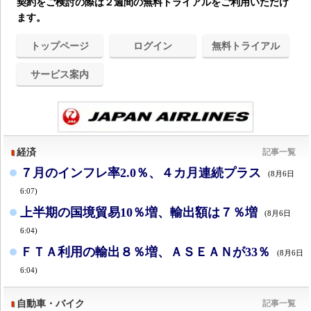
契約をご検討の際は２週間の無料トライアルをご利用いただけ
ます。
トップページ
ログイン
無料トライアル
サービス案内
経済
記事一覧
７月のインフレ率2.0％、４カ月連続プラス
(8月6日
6:07)
上半期の国境貿易10％増、輸出額は７％増
(8月6日
6:04)
ＦＴＡ利用の輸出８％増、ＡＳＥＡＮが33％
(8月6日
6:04)
自動車・バイク
記事一覧