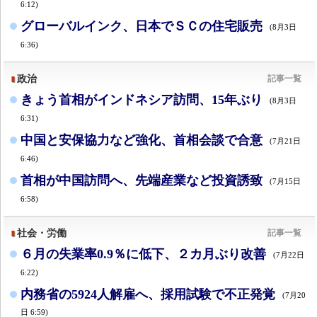
6:12)
グローバルインク、日本でＳＣの住宅販売
(8月3日
6:36)
政治
記事一覧
きょう首相がインドネシア訪問、15年ぶり
(8月3日
6:31)
中国と安保協力など強化、首相会談で合意
(7月21日
6:46)
首相が中国訪問へ、先端産業など投資誘致
(7月15日
6:58)
社会・労働
記事一覧
６月の失業率0.9％に低下、２カ月ぶり改善
(7月22日
6:22)
内務省の5924人解雇へ、採用試験で不正発覚
(7月20
日 6:59)