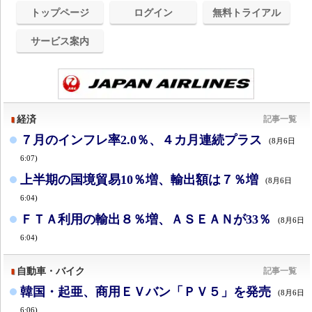
トップページ
ログイン
無料トライアル
サービス案内
経済
記事一覧
７月のインフレ率2.0％、４カ月連続プラス
(8月6日
6:07)
上半期の国境貿易10％増、輸出額は７％増
(8月6日
6:04)
ＦＴＡ利用の輸出８％増、ＡＳＥＡＮが33％
(8月6日
6:04)
自動車・バイク
記事一覧
韓国・起亜、商用ＥＶバン「ＰＶ５」を発売
(8月6日
6:06)