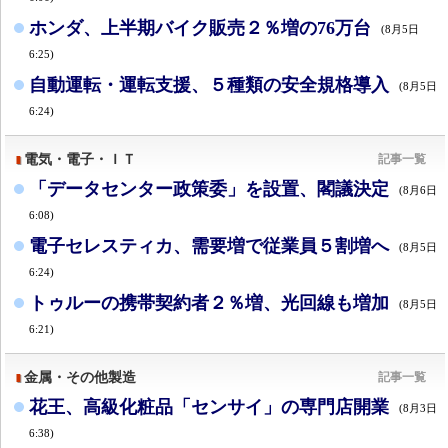
ホンダ、上半期バイク販売２％増の76万台
(8月5日
6:25)
自動運転・運転支援、５種類の安全規格導入
(8月5日
6:24)
電気・電子・ＩＴ
記事一覧
「データセンター政策委」を設置、閣議決定
(8月6日
6:08)
電子セレスティカ、需要増で従業員５割増へ
(8月5日
6:24)
トゥルーの携帯契約者２％増、光回線も増加
(8月5日
6:21)
金属・その他製造
記事一覧
花王、高級化粧品「センサイ」の専門店開業
(8月3日
6:38)