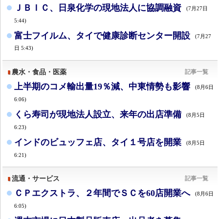
ＪＢＩＣ、日泉化学の現地法人に協調融資
(7月27日
5:44)
富士フイルム、タイで健康診断センター開設
(7月27
日 5:43)
農水・食品・医薬
記事一覧
上半期のコメ輸出量19％減、中東情勢も影響
(8月6日
6:06)
くら寿司が現地法人設立、来年の出店準備
(8月5日
6:23)
インドのビュッフェ店、タイ１号店を開業
(8月5日
6:21)
流通・サービス
記事一覧
ＣＰエクストラ、２年間でＳＣを60店開業へ
(8月6日
6:05)