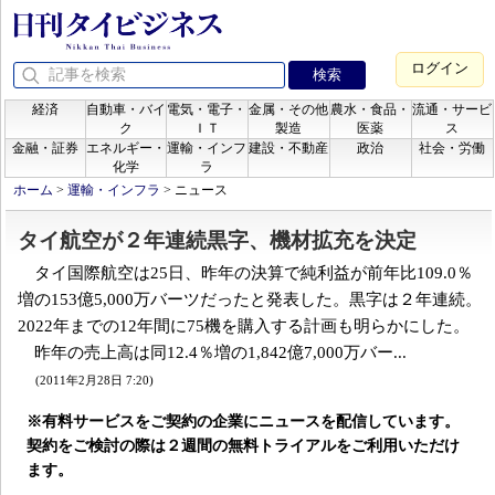
ログイン
経済
自動車・バイ
電気・電子・
金属・その他
農水・食品・
流通・サービ
ク
ＩＴ
製造
医薬
ス
金融・証券
エネルギー・
運輸・インフ
建設・不動産
政治
社会・労働
化学
ラ
ホーム
>
運輸・インフラ
>
ニュース
タイ航空が２年連続黒字、機材拡充を決定
タイ国際航空は25日、昨年の決算で純利益が前年比109.0％
増の153億5,000万バーツだったと発表した。黒字は２年連続。
2022年までの12年間に75機を購入する計画も明らかにした。
昨年の売上高は同12.4％増の1,842億7,000万バー...
(2011年2月28日 7:20)
※有料サービスをご契約の企業にニュースを配信しています。
契約をご検討の際は２週間の無料トライアルをご利用いただけ
ます。