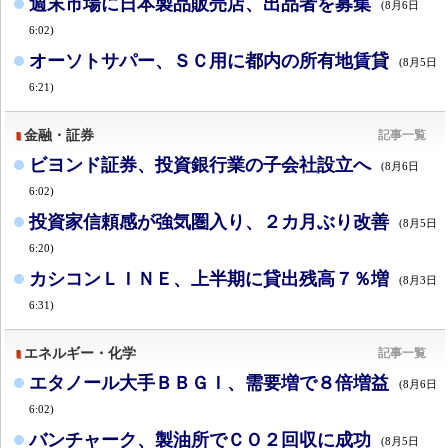
週末市場に日本製品販売店、出品者を募集
(8月6日
6:02)
オーソトサパー、ＳＣ用に都内の所有地賃貸
(8月5日
6:21)
金融・証券
記事一覧
ビヨンド証券、投資銀行業の子会社設立へ
(8月6日
6:02)
投資家信頼感が強気圏入り、２カ月ぶり改善
(8月5日
6:20)
カシコンＬＩＮＥ、上半期に貸出残高７％増
(8月3日
6:31)
エネルギー・化学
記事一覧
エタノール大手ＢＢＧＩ、需要増で８倍増益
(8月6日
6:02)
バンチャーク、製油所でＣＯ２回収に成功
(8月5日