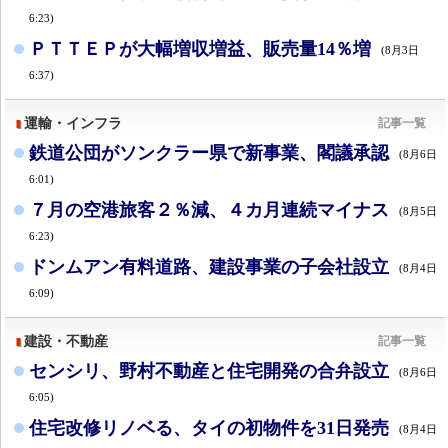
6:23)
ＰＴＴＥＰが大幅増収増益、販売量14％増
(8月3日
6:37)
運輸・インフラ
記事一覧
鉄道公団がソンクラー県で新事業、閣議承認
(8月6日
6:01)
７月の空港旅客２％減、４カ月連続マイナス
(8月5日
6:23)
ドンムアン有料道路、建設事業の子会社設立
(8月4日
6:09)
建設・不動産
記事一覧
センシリ、野村不動産と住宅開発の合弁設立
(8月6日
6:05)
住宅改修リノベる、タイの初物件を31日発売
(8月4日