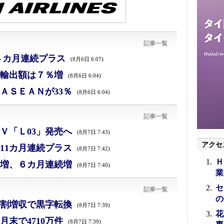
記事一覧
４カ月連続プラス
(8月6日 6:07)
、輸出額は７％増
(8月6日 6:04)
ＡＳＥＡＮが33％
(8月6日 6:04)
記事一覧
Ｖ「Ｌ03」発売へ
(8月7日 7:43)
アクセ
11カ月連続プラス
(8月7日 7:42)
Ｈ
増、６カ月連続増
(8月7日 7:40)
業
セ
記事一覧
の
割増収で黒字転換
(8月7日 7:39)
花
末で4710万件
(8月7日 7:39)