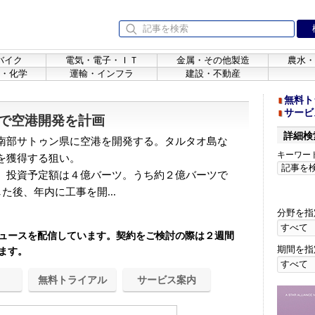
バイク
電気・電子・ＩＴ
金属・その他製造
農水・
・化学
運輸・インフラ
建設・不動産
無料ト
サービ
で空港開発を計画
詳細検
南部サトゥン県に空港を開発する。タルタオ島な
キーワー
を獲得する狙い。
、投資予定額は４億バーツ。うち約２億バーツで
た後、年内に工事を開...
分野を指
ュースを配信しています。契約をご検討の際は２週間
期間を指
ます。
無料トライアル
サービス案内