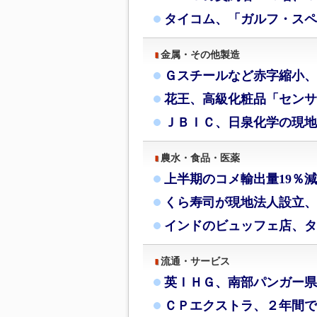
タイコム、「ガルフ・スペ
金属・その他製造
Ｇスチールなど赤字縮小、
花王、高級化粧品「センサ
ＪＢＩＣ、日泉化学の現地
農水・食品・医薬
上半期のコメ輸出量19％
くら寿司が現地法人設立、
インドのビュッフェ店、タ
流通・サービス
英ＩＨＧ、南部パンガー県
ＣＰエクストラ、２年間で