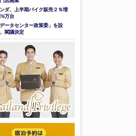
門店開業
ンダ、上半期バイク販売２％増
76万台
データセンター政策委」を設
、閣議決定