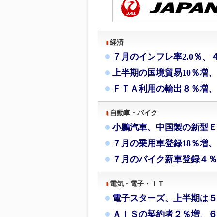
経済
７月のインフレ率2.0％、
上半期の国境貿易10％増
ＦＴＡ利用の輸出８％増、
自動車・バイク
小鵬汽車、中国製の新型Ｅ
７月の乗用車登録18％増、
７月のバイク新車登録４％
電気・電子・ＩＴ
電子スターズ、上半期は５
ＡＩＳの契約者２％増、６月