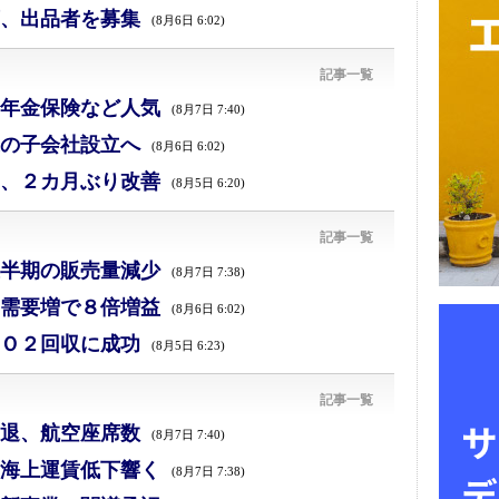
、出品者を募集
(8月6日 6:02)
記事一覧
年金保険など人気
(8月7日 7:40)
の子会社設立へ
(8月6日 6:02)
、２カ月ぶり改善
(8月5日 6:20)
記事一覧
半期の販売量減少
(8月7日 7:38)
需要増で８倍増益
(8月6日 6:02)
Ｏ２回収に成功
(8月5日 6:23)
記事一覧
退、航空座席数
(8月7日 7:40)
海上運賃低下響く
(8月7日 7:38)