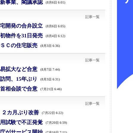
新事業、閣議承認
(8月6日 6:01)
記事一覧
宅開発の合弁設立
(8月6日 6:05)
初物件を31日発売
(8月4日 6:12)
ＳＣの住宅販売
(8月3日 6:36)
記事一覧
易拡大など合意
(8月7日 7:44)
訪問、15年ぶり
(8月3日 6:31)
首相会談で合意
(7月21日 6:46)
記事一覧
、２カ月ぶり改善
(7月22日 6:22)
採用試験で不正発覚
(7月20日 6:59)
庁がサービス開始
(7月16日 7:11)