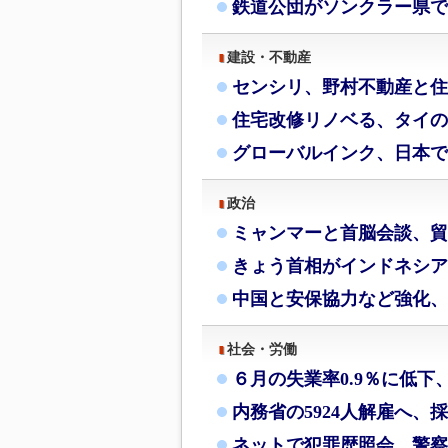
鉄道公団がソンクラー県で
建設・不動産
センシリ、野村不動産と住
住宅改修リノベる、タイの
グローバルインク、日本で
政治
ミャンマーと首脳会談、貿
きょう首相がインドネシア
中国と安保協力など強化、
社会・労働
６月の失業率0.9％に低下
内務省の5924人解雇へ、
ネットで犯罪歴照会、警察