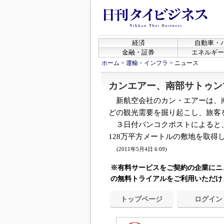
経済
自動車・
金融・証券
エネルギー
ホーム
>
運輸・インフラ
>
ニュース
カンエアー、南部サトゥン
新航空会社のカン・エアーは、
どの観光需要を掘り起こし、旅客
３日付バンコクポストによると
128万平方メートルの敷地を取得し
(2011年5月4日 6:09)
※有料サービスをご契約の企業にニ
の無料トライアルをご利用いただけ
トップページ
ログイン