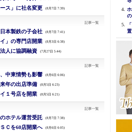
専
ース」に社名変更
(8月7日 7:39)
ホ
の
記事一覧
「
日本製鉄の子会社
置
(8月7日 7:41)
イ」の専門店開業
(8月3日 6:38)
法人に協調融資
(7月27日 5:44)
記事一覧
減、中東情勢も影響
(8月6日 6:06)
来年の出店準備
(8月5日 6:23)
イ１号店を開業
(8月5日 6:21)
記事一覧
のホテル運営受託
(8月7日 7:38)
ＳＣを60店開業へ
(8月6日 6:05)