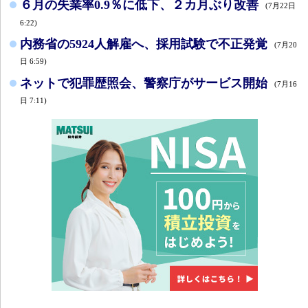
６月の失業率0.9％に低下、２カ月ぶり改善
(7月22日
6:22)
内務省の5924人解雇へ、採用試験で不正発覚
(7月20
日 6:59)
ネットで犯罪歴照会、警察庁がサービス開始
(7月16
日 7:11)