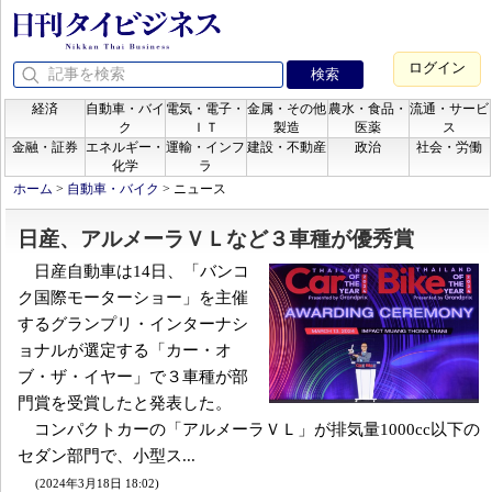
ログイン
経済
自動車・バイ
電気・電子・
金属・その他
農水・食品・
流通・サービ
ク
ＩＴ
製造
医薬
ス
金融・証券
エネルギー・
運輸・インフ
建設・不動産
政治
社会・労働
化学
ラ
ホーム
>
自動車・バイク
>
ニュース
日産、アルメーラＶＬなど３車種が優秀賞
日産自動車は14日、「バンコ
ク国際モーターショー」を主催
するグランプリ・インターナシ
ョナルが選定する「カー・オ
ブ・ザ・イヤー」で３車種が部
門賞を受賞したと発表した。
コンパクトカーの「アルメーラＶＬ」が排気量1000cc以下の
セダン部門で、小型ス...
(2024年3月18日 18:02)