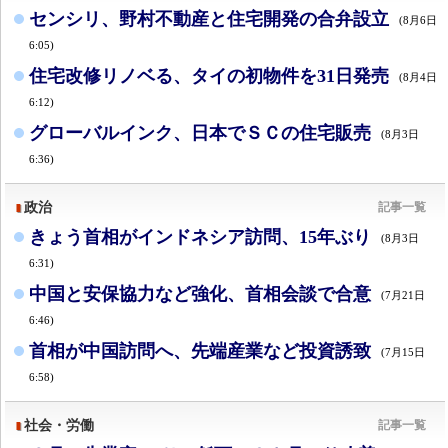
センシリ、野村不動産と住宅開発の合弁設立
(8月6日
6:05)
住宅改修リノベる、タイの初物件を31日発売
(8月4日
6:12)
グローバルインク、日本でＳＣの住宅販売
(8月3日
6:36)
政治
記事一覧
きょう首相がインドネシア訪問、15年ぶり
(8月3日
6:31)
中国と安保協力など強化、首相会談で合意
(7月21日
6:46)
首相が中国訪問へ、先端産業など投資誘致
(7月15日
6:58)
社会・労働
記事一覧