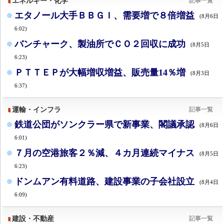
エネルギー・化学
記事一覧
エタノール大手ＢＢＧＩ、需要増で８倍増益
(8月6日
6:02)
バンチャーク、製油所でＣＯ２回収に成功
(8月5日
6:23)
ＰＴＴＥＰが大幅増収増益、販売量14％増
(8月3日
6:37)
運輸・インフラ
記事一覧
鉄道公団がソンクラー県で新事業、閣議承認
(8月6日
6:01)
７月の空港旅客２％減、４カ月連続マイナス
(8月5日
6:23)
ドンムアン有料道路、建設事業の子会社設立
(8月4日
6:09)
建設・不動産
記事一覧