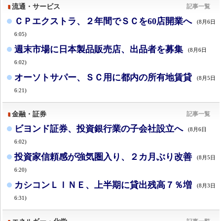
流通・サービス
記事一覧
ＣＰエクストラ、２年間でＳＣを60店開業へ
(8月6日
6:05)
週末市場に日本製品販売店、出品者を募集
(8月6日
6:02)
オーソトサパー、ＳＣ用に都内の所有地賃貸
(8月5日
6:21)
金融・証券
記事一覧
ビヨンド証券、投資銀行業の子会社設立へ
(8月6日
6:02)
投資家信頼感が強気圏入り、２カ月ぶり改善
(8月5日
6:20)
カシコンＬＩＮＥ、上半期に貸出残高７％増
(8月3日
6:31)