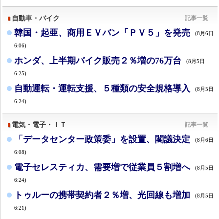
自動車・バイク
記事一覧
韓国・起亜、商用ＥＶバン「ＰＶ５」を発売
(8月6日
6:06)
ホンダ、上半期バイク販売２％増の76万台
(8月5日
6:25)
自動運転・運転支援、５種類の安全規格導入
(8月5日
6:24)
電気・電子・ＩＴ
記事一覧
「データセンター政策委」を設置、閣議決定
(8月6日
6:08)
電子セレスティカ、需要増で従業員５割増へ
(8月5日
6:24)
トゥルーの携帯契約者２％増、光回線も増加
(8月5日
6:21)