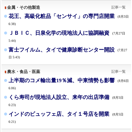
金属・その他製造
記事一覧
花王、高級化粧品「センサイ」の専門店開業
(8月3日
6:38)
ＪＢＩＣ、日泉化学の現地法人に協調融資
(7月27日
5:44)
富士フイルム、タイで健康診断センター開設
(7月27
日 5:43)
農水・食品・医薬
記事一覧
上半期のコメ輸出量19％減、中東情勢も影響
(8月6日
6:06)
くら寿司が現地法人設立、来年の出店準備
(8月5日
6:23)
インドのビュッフェ店、タイ１号店を開業
(8月5日
6:21)