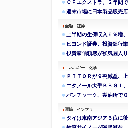
ＣＰエクストラ、２年間で
週末市場に日本製品販売店
金融・証券
上半期の生保収入５％増、
ビヨンド証券、投資銀行業
投資家信頼感が強気圏入り
エネルギー・化学
ＰＴＴＯＲが９割減益、上
エタノール大手ＢＢＧＩ、
バンチャーク、製油所でＣ
運輸・インフラ
タイは東南アジア３位に後
物流サイノーが減収減益、