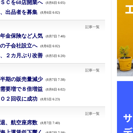
ＳＣを60店開業へ
(8月6日 6:05)
、出品者を募集
(8月6日 6:02)
記事一覧
年金保険など人気
(8月7日 7:40)
の子会社設立へ
(8月6日 6:02)
、２カ月ぶり改善
(8月5日 6:20)
記事一覧
半期の販売量減少
(8月7日 7:38)
需要増で８倍増益
(8月6日 6:02)
Ｏ２回収に成功
(8月5日 6:23)
記事一覧
退、航空座席数
(8月7日 7:40)
海上運賃低下響く
(8月7日 7:38)