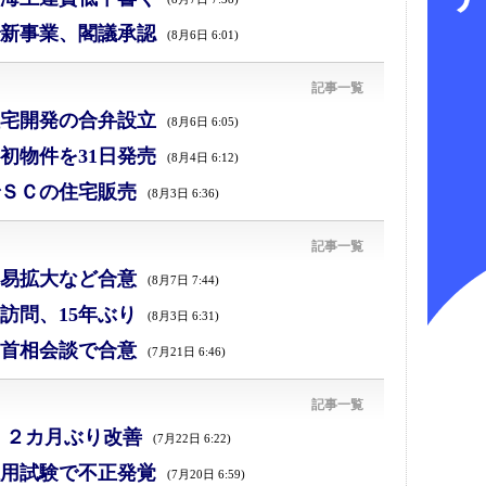
新事業、閣議承認
(8月6日 6:01)
記事一覧
宅開発の合弁設立
(8月6日 6:05)
初物件を31日発売
(8月4日 6:12)
ＳＣの住宅販売
(8月3日 6:36)
記事一覧
易拡大など合意
(8月7日 7:44)
訪問、15年ぶり
(8月3日 6:31)
首相会談で合意
(7月21日 6:46)
記事一覧
、２カ月ぶり改善
(7月22日 6:22)
採用試験で不正発覚
(7月20日 6:59)