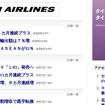
記事一覧
４カ月連続プラス
(8月6日 6:07)
、輸出額は７％増
(8月6日 6:04)
ＡＳＥＡＮが33％
(8月6日 6:04)
記事一覧
Ｖ「Ｌ03」発売へ
アクセ
(8月7日 7:43)
11カ月連続プラス
セ
(8月7日 7:42)
の
増、６カ月連続増
(8月7日 7:40)
Ｈ
業
記事一覧
花
割増収で黒字転換
(8月7日 7:39)