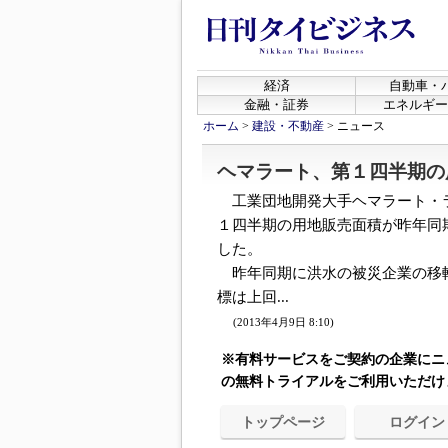
経済
自動車・
金融・証券
エネルギー
ホーム
>
建設・不動産
>
ニュース
ヘマラート、第１四半期の
工業団地開発大手ヘマラート・
１四半期の用地販売面積が昨年同期比
した。
昨年同期に洪水の被災企業の移
標は上回...
(2013年4月9日 8:10)
※有料サービスをご契約の企業にニ
の無料トライアルをご利用いただけ
トップページ
ログイン