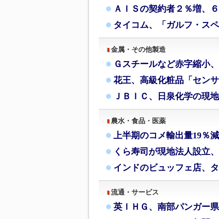
ＡＩＳの契約者２％増、６月
タイコム、「ガルフ・スペ
金属・その他製造
Ｇスチールなど赤字縮小、
花王、高級化粧品「センサ
ＪＢＩＣ、日泉化学の現地
農水・食品・医薬
上半期のコメ輸出量19％
くら寿司が現地法人設立、
インドのビュッフェ店、タ
流通・サービス
英ＩＨＧ、南部パンガー県