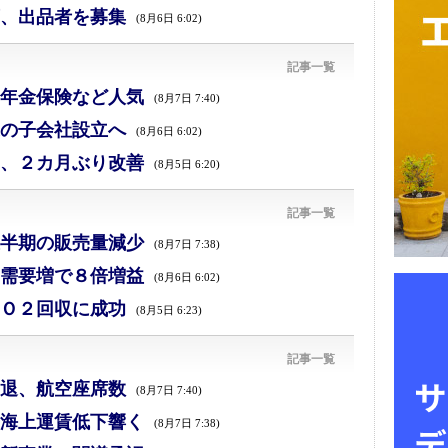
、出品者を募集
(8月6日 6:02)
記事一覧
年金保険など人気
(8月7日 7:40)
の子会社設立へ
(8月6日 6:02)
、２カ月ぶり改善
(8月5日 6:20)
記事一覧
半期の販売量減少
(8月7日 7:38)
需要増で８倍増益
(8月6日 6:02)
Ｏ２回収に成功
(8月5日 6:23)
記事一覧
退、航空座席数
(8月7日 7:40)
海上運賃低下響く
(8月7日 7:38)