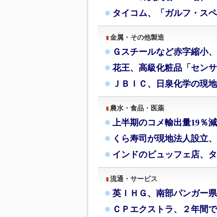
タイコム、「ガルフ・スペ
金属・その他製造
Ｇスチールなど赤字縮小、
花王、高級化粧品「センサ
ＪＢＩＣ、日泉化学の現地
農水・食品・医薬
上半期のコメ輸出量19％
くら寿司が現地法人設立、
インドのビュッフェ店、タ
流通・サービス
英ＩＨＧ、南部パンガー県
ＣＰエクストラ、２年間で