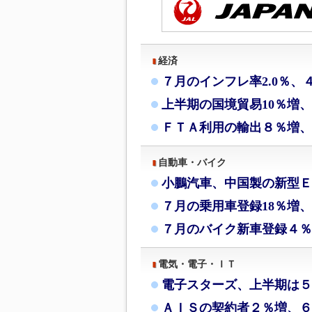
経済
７月のインフレ率2.0％、
上半期の国境貿易10％増
ＦＴＡ利用の輸出８％増、
自動車・バイク
小鵬汽車、中国製の新型Ｅ
７月の乗用車登録18％増、
７月のバイク新車登録４％
電気・電子・ＩＴ
電子スターズ、上半期は５
ＡＩＳの契約者２％増、６月