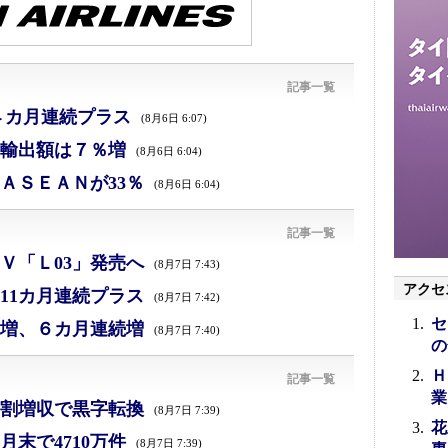
記事一覧
４カ月連続プラス
(8月6日 6:07)
、輸出額は７％増
(8月6日 6:04)
ＡＳＥＡＮが33％
(8月6日 6:04)
記事一覧
Ｖ「Ｌ03」発売へ
(8月7日 7:43)
アクセ
11カ月連続プラス
(8月7日 7:42)
セ
増、６カ月連続増
(8月7日 7:40)
の
Ｈ
記事一覧
業
割増収で黒字転換
(8月7日 7:39)
花
末で4710万件
(8月7日 7:39)