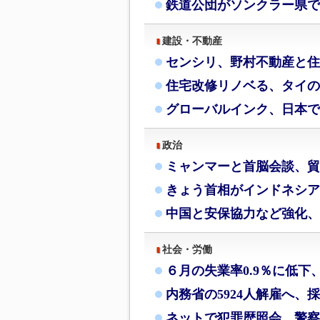
鉄道公団がソンクラー県で
建設・不動産
センシリ、野村不動産と住
住宅改修リノベる、タイの
グローバルインク、日本で
政治
ミャンマーと首脳会談、貿
きょう首相がインドネシア
中国と安保協力など強化、
社会・労働
６月の失業率0.9％に低下
内務省の5924人解雇へ、
ネットで犯罪歴照会、警察