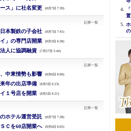
専
ース」に社名変更
(8月7日 7:39)
「
置
記事一覧
ホ
日本製鉄の子会社
の
(8月7日 7:41)
イ」の専門店開業
(8月3日 6:38)
法人に協調融資
(7月27日 5:44)
記事一覧
減、中東情勢も影響
(8月6日 6:06)
来年の出店準備
(8月5日 6:23)
イ１号店を開業
(8月5日 6:21)
記事一覧
のホテル運営受託
(8月7日 7:38)
ＳＣを60店開業へ
(8月6日 6:05)