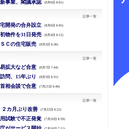
新事業、閣議承認
(8月6日 6:01)
記事一覧
宅開発の合弁設立
(8月6日 6:05)
初物件を31日発売
(8月4日 6:12)
ＳＣの住宅販売
(8月3日 6:36)
記事一覧
易拡大など合意
(8月7日 7:44)
訪問、15年ぶり
(8月3日 6:31)
首相会談で合意
(7月21日 6:46)
記事一覧
、２カ月ぶり改善
(7月22日 6:22)
採用試験で不正発覚
(7月20日 6:59)
庁がサービス開始
(7月16日 7:11)