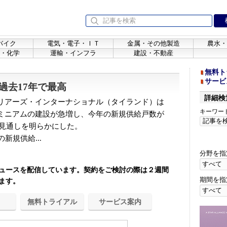
バイク
電気・電子・ＩＴ
金属・その他製造
農水・
・化学
運輸・インフラ
建設・不動産
無料ト
サービ
過去17年で最高
詳細検
リアーズ・インターナショナル（タイランド）は
キーワー
ミニアムの建設が急増し、今年の新規供給戸数が
る見通しを明らかにした。
新規供給...
分野を指
ュースを配信しています。契約をご検討の際は２週間
期間を指
ます。
無料トライアル
サービス案内