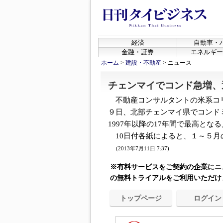
経済
自動車・
金融・証券
エネルギー
ホーム
>
建設・不動産
>
ニュース
チェンマイでコンド急増、
不動産コンサルタントの米系コ
９日、北部チェンマイ県でコンド
1997年以降の17年間で最高とな
10日付各紙によると、１～５月の
(2013年7月11日 7:37)
※有料サービスをご契約の企業にニ
の無料トライアルをご利用いただけ
トップページ
ログイン