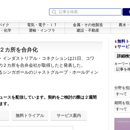
バイク
電気・電子・ＩＴ
金属・その他製造
農水・
・化学
運輸・インフラ
建設・不動産
無料ト
サービ
２カ所を合弁化
詳細検
インダストリアル・コネクションは21日、コワ
キーワー
の２カ所を合弁会社が取得したと発表した。
るシンガポールのジャストグループ・ホールディン
分野を指
ュースを配信しています。契約をご検討の際は２週間
期間を指
ます。
無料トライアル
サービス案内