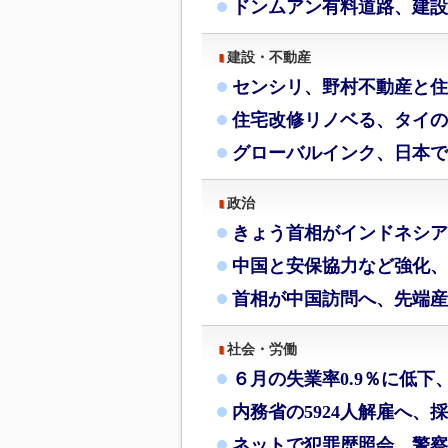
ドンムアン有料道路、建設
建設・不動産
センシリ、野村不動産と住
住宅改修リノベる、タイの
グローバルインク、日本で
政治
きょう首相がインドネシア
中国と安保協力など強化、
首相が中国訪問へ、先端産
社会・労働
６月の失業率0.9％に低下
内務省の5924人解雇へ、
ネットで犯罪歴照会、警察