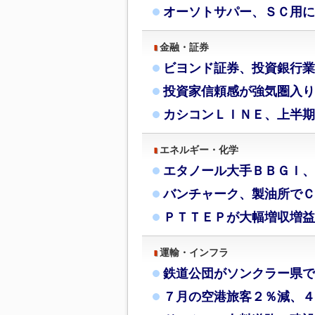
オーソトサパー、ＳＣ用に
金融・証券
ビヨンド証券、投資銀行業
投資家信頼感が強気圏入り
カシコンＬＩＮＥ、上半期
エネルギー・化学
エタノール大手ＢＢＧＩ、
バンチャーク、製油所でＣ
ＰＴＴＥＰが大幅増収増益
運輸・インフラ
鉄道公団がソンクラー県で
７月の空港旅客２％減、４