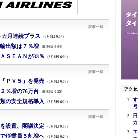
記事一覧
４カ月連続プラス
(8月6日 6:07)
、輸出額は７％増
(8月6日 6:04)
ＡＳＥＡＮが33％
(8月6日 6:04)
記事一覧
「ＰＶ５」を発売
(8月6日 6:06)
アクセ
２％増の76万台
(8月5日 6:25)
す
類の安全規格導入
(8月5日 6:24)
号
日
記事一覧
カ
を設置、閣議決定
(8月6日 6:08)
エ
で従業員５割増へ
(8月5日 6:24)