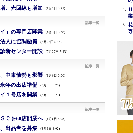
の
増、光回線も増加
(8月5日 6:21)
Ｈ
業
記事一覧
花
イ」の専門店開業
専
(8月3日 6:38)
法人に協調融資
(7月27日 5:44)
診断センター開設
(7月27日 5:43)
記事一覧
減、中東情勢も影響
(8月6日 6:06)
来年の出店準備
(8月5日 6:23)
イ１号店を開業
(8月5日 6:21)
記事一覧
ＳＣを60店開業へ
(8月6日 6:05)
、出品者を募集
(8月6日 6:02)