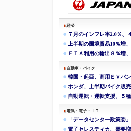
経済
７月のインフレ率2.0％、
上半期の国境貿易10％増
ＦＴＡ利用の輸出８％増、
自動車・バイク
韓国・起亜、商用ＥＶバン
ホンダ、上半期バイク販売
自動運転・運転支援、５種
電気・電子・ＩＴ
「データセンター政策委」
電子セレスティカ、需要増