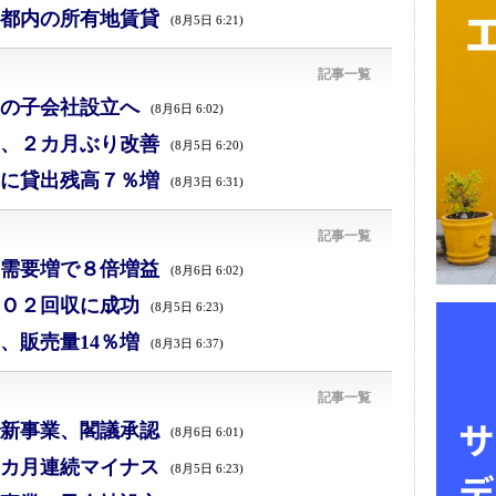
都内の所有地賃貸
(8月5日 6:21)
記事一覧
の子会社設立へ
(8月6日 6:02)
、２カ月ぶり改善
(8月5日 6:20)
に貸出残高７％増
(8月3日 6:31)
記事一覧
需要増で８倍増益
(8月6日 6:02)
Ｏ２回収に成功
(8月5日 6:23)
、販売量14％増
(8月3日 6:37)
記事一覧
新事業、閣議承認
(8月6日 6:01)
カ月連続マイナス
(8月5日 6:23)