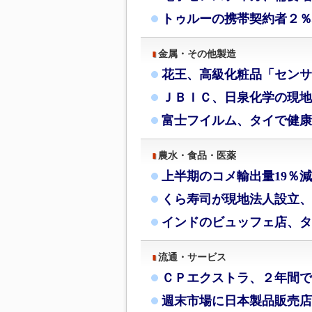
トゥルーの携帯契約者２％
金属・その他製造
花王、高級化粧品「センサ
ＪＢＩＣ、日泉化学の現地
富士フイルム、タイで健康
農水・食品・医薬
上半期のコメ輸出量19％
くら寿司が現地法人設立、
インドのビュッフェ店、タ
流通・サービス
ＣＰエクストラ、２年間で
週末市場に日本製品販売店