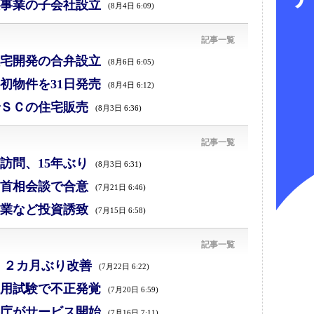
事業の子会社設立
(8月4日 6:09)
記事一覧
宅開発の合弁設立
(8月6日 6:05)
初物件を31日発売
(8月4日 6:12)
ＳＣの住宅販売
(8月3日 6:36)
記事一覧
訪問、15年ぶり
(8月3日 6:31)
首相会談で合意
(7月21日 6:46)
業など投資誘致
(7月15日 6:58)
記事一覧
、２カ月ぶり改善
(7月22日 6:22)
採用試験で不正発覚
(7月20日 6:59)
庁がサービス開始
(7月16日 7:11)