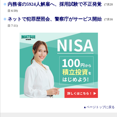
内務省の5924人解雇へ、採用試験で不正発覚
(7月20
日 6:59)
ネットで犯罪歴照会、警察庁がサービス開始
(7月16
日 7:11)
▲ページトップに戻る