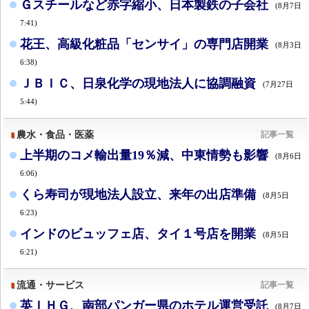
Ｇスチールなど赤字縮小、日本製鉄の子会社
(8月7日
7:41)
花王、高級化粧品「センサイ」の専門店開業
(8月3日
6:38)
ＪＢＩＣ、日泉化学の現地法人に協調融資
(7月27日
5:44)
農水・食品・医薬
記事一覧
上半期のコメ輸出量19％減、中東情勢も影響
(8月6日
6:06)
くら寿司が現地法人設立、来年の出店準備
(8月5日
6:23)
インドのビュッフェ店、タイ１号店を開業
(8月5日
6:21)
流通・サービス
記事一覧
英ＩＨＧ、南部パンガー県のホテル運営受託
(8月7日