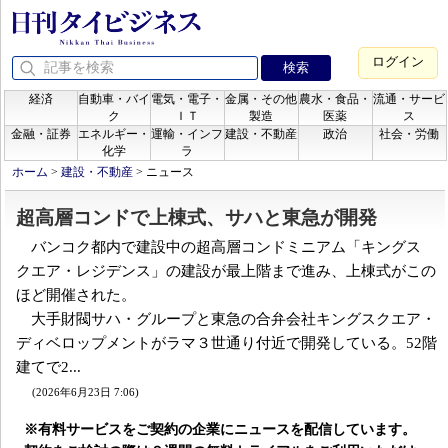
ログイン
経済
自動車・バイ
電気・電子・
金属・その他
農水・食品・
流通・サービ
ク
ＩＴ
製造
医薬
ス
金融・証券
エネルギー・
運輸・インフ
建設・不動産
政治
社会・労働
化学
ラ
ホーム
>
建設・不動産
>
ニュース
超高層コンドで上棟式、サハと東急が開発
バンコク都内で建設中の超高層コンドミニアム「キングス
クエア・レジデンス」の建設が最上階まで進み、上棟式がこの
ほど開催された。
大手財閥サハ・グループと東急の合弁会社キングスクエア・
ディベロップメントがラマ３世通り付近で開発している。52階
建てで2...
(2026年6月23日 7:06)
※有料サービスをご契約の企業にニュースを配信しています。