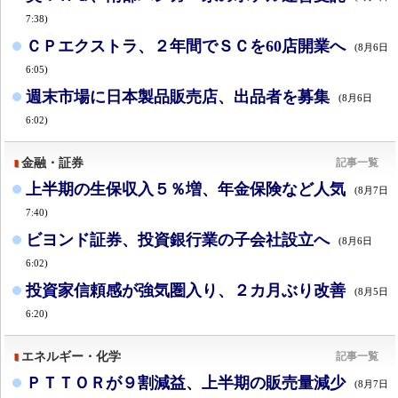
7:38)
ＣＰエクストラ、２年間でＳＣを60店開業へ
(8月6日
6:05)
週末市場に日本製品販売店、出品者を募集
(8月6日
6:02)
金融・証券
記事一覧
上半期の生保収入５％増、年金保険など人気
(8月7日
7:40)
ビヨンド証券、投資銀行業の子会社設立へ
(8月6日
6:02)
投資家信頼感が強気圏入り、２カ月ぶり改善
(8月5日
6:20)
エネルギー・化学
記事一覧
ＰＴＴＯＲが９割減益、上半期の販売量減少
(8月7日