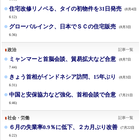
住宅改修リノベる、タイの初物件を31日発売
(8月4日
6:12)
グローバルインク、日本でＳＣの住宅販売
(8月3日
6:36)
政治
記事一覧
ミャンマーと首脳会談、貿易拡大など合意
(8月7日
7:44)
きょう首相がインドネシア訪問、15年ぶり
(8月3日
6:31)
中国と安保協力など強化、首相会談で合意
(7月21日
6:46)
社会・労働
記事一覧
６月の失業率0.9％に低下、２カ月ぶり改善
(7月22日
6:22)