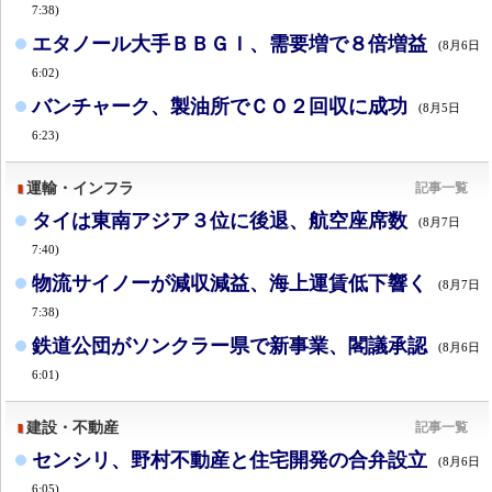
7:38)
エタノール大手ＢＢＧＩ、需要増で８倍増益
(8月6日
6:02)
バンチャーク、製油所でＣＯ２回収に成功
(8月5日
6:23)
運輸・インフラ
記事一覧
タイは東南アジア３位に後退、航空座席数
(8月7日
7:40)
物流サイノーが減収減益、海上運賃低下響く
(8月7日
7:38)
鉄道公団がソンクラー県で新事業、閣議承認
(8月6日
6:01)
建設・不動産
記事一覧
センシリ、野村不動産と住宅開発の合弁設立
(8月6日
6:05)