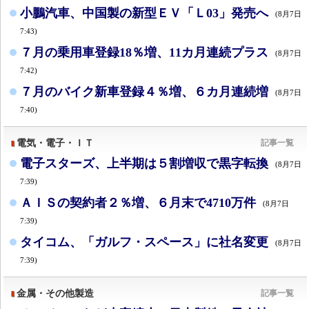
小鵬汽車、中国製の新型ＥＶ「Ｌ03」発売へ
(8月7日
7:43)
７月の乗用車登録18％増、11カ月連続プラス
(8月7日
7:42)
７月のバイク新車登録４％増、６カ月連続増
(8月7日
7:40)
電気・電子・ＩＴ
記事一覧
電子スターズ、上半期は５割増収で黒字転換
(8月7日
7:39)
ＡＩＳの契約者２％増、６月末で4710万件
(8月7日
7:39)
タイコム、「ガルフ・スペース」に社名変更
(8月7日
7:39)
金属・その他製造
記事一覧