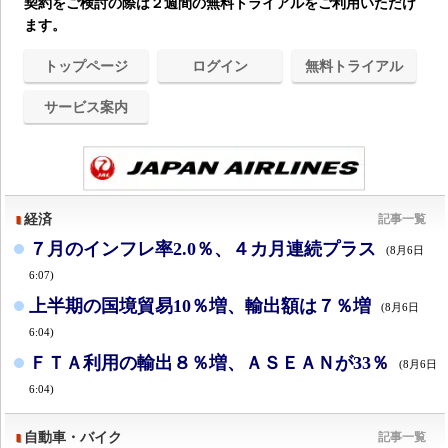
契約をご検討の際は２週間の無料トライアルをご利用いただけ
ます。
トップページ
ログイン
無料トライアル
サービス案内
経済
記事一覧
７月のインフレ率2.0％、４カ月連続プラス
(8月6日
6:07)
上半期の国境貿易10％増、輸出額は７％増
(8月6日
6:04)
ＦＴＡ利用の輸出８％増、ＡＳＥＡＮが33％
(8月6日
6:04)
自動車・バイク
記事一覧