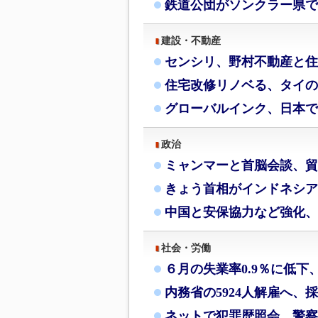
鉄道公団がソンクラー県で
建設・不動産
センシリ、野村不動産と住
住宅改修リノベる、タイの
グローバルインク、日本で
政治
ミャンマーと首脳会談、貿
きょう首相がインドネシア
中国と安保協力など強化、
社会・労働
６月の失業率0.9％に低下
内務省の5924人解雇へ、
ネットで犯罪歴照会、警察