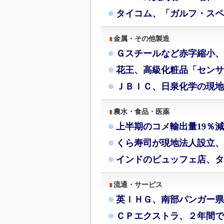
タイコム、「ガルフ・スペ
金属・その他製造
Ｇスチールなど赤字縮小、
花王、高級化粧品「センサ
ＪＢＩＣ、日泉化学の現地
農水・食品・医薬
上半期のコメ輸出量19％
くら寿司が現地法人設立、
インドのビュッフェ店、タ
流通・サービス
英ＩＨＧ、南部パンガー県
ＣＰエクストラ、２年間で