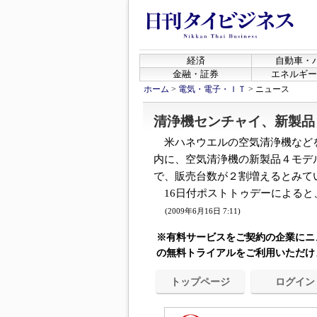
経済
自動車・
金融・証券
エネルギー
ホーム
>
電気・電子・ＩＴ
>
ニュース
清浄機センチャイ、新製品
米ハネウエルの空気清浄機など
内に、空気清浄機の新製品４モデ
で、販売台数が２割増えるとみて
16日付ポストトゥデーによると、
(2009年6月16日 7:11)
※有料サービスをご契約の企業にニ
の無料トライアルをご利用いただけ
トップページ
ログイン