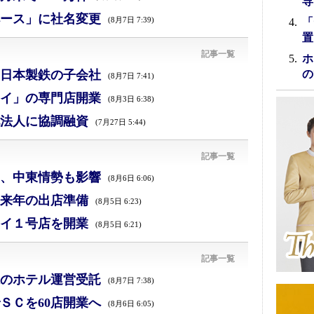
専
ース」に社名変更
(8月7日 7:39)
「
置
記事一覧
ホ
日本製鉄の子会社
の
(8月7日 7:41)
イ」の専門店開業
(8月3日 6:38)
法人に協調融資
(7月27日 5:44)
記事一覧
減、中東情勢も影響
(8月6日 6:06)
来年の出店準備
(8月5日 6:23)
イ１号店を開業
(8月5日 6:21)
記事一覧
のホテル運営受託
(8月7日 7:38)
ＳＣを60店開業へ
(8月6日 6:05)