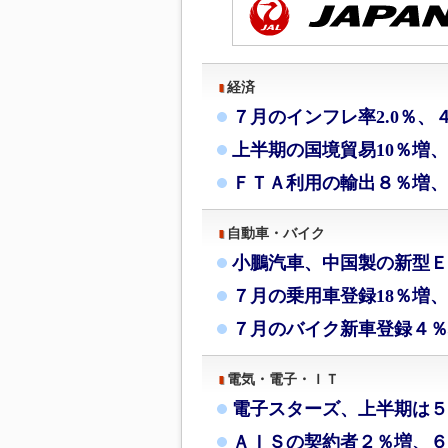
経済
７月のインフレ率2.0％、
上半期の国境貿易10％増
ＦＴＡ利用の輸出８％増、
自動車・バイク
小鵬汽車、中国製の新型Ｅ
７月の乗用車登録18％増、
７月のバイク新車登録４％
電気・電子・ＩＴ
電子スターズ、上半期は５
ＡＩＳの契約者２％増、６月