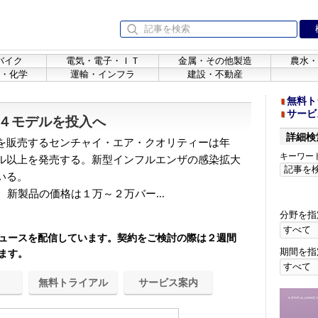
バイク
電気・電子・ＩＴ
金属・その他製造
農水・
・化学
運輸・インフラ
建設・不動産
無料ト
サービ
４モデルを投入へ
詳細検
を販売するセンチャイ・エア・クオリティーは年
キーワー
ル以上を発売する。新型インフルエンザの感染拡大
いる。
新製品の価格は１万～２万バー...
分野を指
ュースを配信しています。契約をご検討の際は２週間
期間を指
ます。
無料トライアル
サービス案内