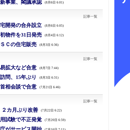
新事業、閣議承認
(8月6日 6:01)
記事一覧
宅開発の合弁設立
(8月6日 6:05)
初物件を31日発売
(8月4日 6:12)
ＳＣの住宅販売
(8月3日 6:36)
記事一覧
易拡大など合意
(8月7日 7:44)
訪問、15年ぶり
(8月3日 6:31)
首相会談で合意
(7月21日 6:46)
記事一覧
、２カ月ぶり改善
(7月22日 6:22)
採用試験で不正発覚
(7月20日 6:59)
庁がサービス開始
(7月16日 7:11)