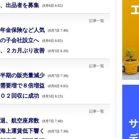
、出品者を募集
(8月6日 6:02)
記事一覧
年金保険など人気
(8月7日 7:40)
の子会社設立へ
(8月6日 6:02)
、２カ月ぶり改善
(8月5日 6:20)
記事一覧
半期の販売量減少
(8月7日 7:38)
需要増で８倍増益
(8月6日 6:02)
Ｏ２回収に成功
(8月5日 6:23)
記事一覧
退、航空座席数
(8月7日 7:40)
海上運賃低下響く
(8月7日 7:38)