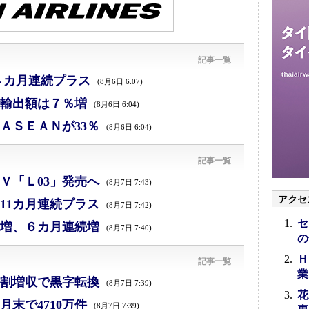
記事一覧
４カ月連続プラス
(8月6日 6:07)
、輸出額は７％増
(8月6日 6:04)
ＡＳＥＡＮが33％
(8月6日 6:04)
記事一覧
Ｖ「Ｌ03」発売へ
(8月7日 7:43)
アクセ
11カ月連続プラス
(8月7日 7:42)
セ
増、６カ月連続増
(8月7日 7:40)
の
Ｈ
記事一覧
業
割増収で黒字転換
(8月7日 7:39)
花
末で4710万件
(8月7日 7:39)