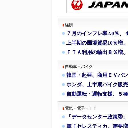
経済
７月のインフレ率2.0％、
上半期の国境貿易10％増
ＦＴＡ利用の輸出８％増、
自動車・バイク
韓国・起亜、商用ＥＶバン
ホンダ、上半期バイク販売
自動運転・運転支援、５種
電気・電子・ＩＴ
「データセンター政策委」
電子セレスティカ、需要増