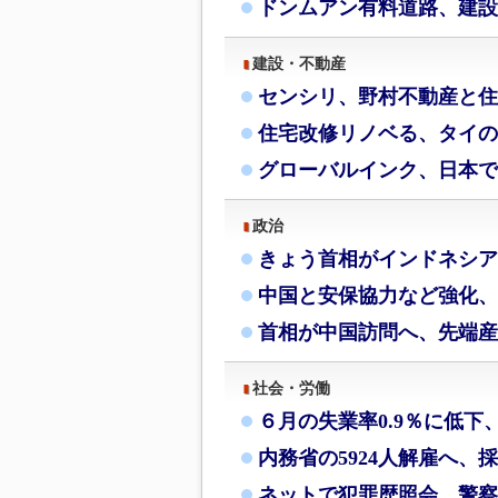
ドンムアン有料道路、建設
建設・不動産
センシリ、野村不動産と住
住宅改修リノベる、タイの
グローバルインク、日本で
政治
きょう首相がインドネシア
中国と安保協力など強化、
首相が中国訪問へ、先端産
社会・労働
６月の失業率0.9％に低下
内務省の5924人解雇へ、
ネットで犯罪歴照会、警察