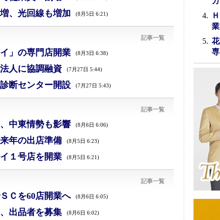
カ
増、光回線も増加
(8月5日 6:21)
Ｈ
業
記事一覧
花
イ」の専門店開業
専
(8月3日 6:38)
法人に協調融資
(7月27日 5:44)
診断センター開設
(7月27日 5:43)
記事一覧
減、中東情勢も影響
(8月6日 6:06)
来年の出店準備
(8月5日 6:23)
イ１号店を開業
(8月5日 6:21)
記事一覧
ＳＣを60店開業へ
(8月6日 6:05)
、出品者を募集
(8月6日 6:02)