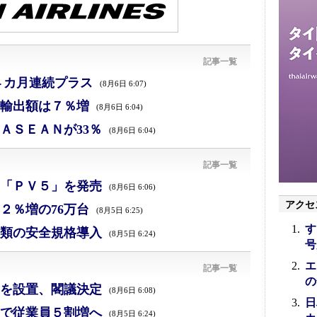
記事一覧
４カ月連続プラス
(8月6日 6:07)
、輸出額は７％増
(8月6日 6:04)
ＡＳＥＡＮが33％
(8月6日 6:04)
記事一覧
「ＰＶ５」を発売
(8月6日 6:06)
アクセ
２％増の76万台
(8月5日 6:25)
す
類の安全規格導入
(8月5日 6:24)
号
エ
記事一覧
の
を設置、閣議決定
(8月6日 6:08)
日
で従業員５割増へ
(8月5日 6:24)