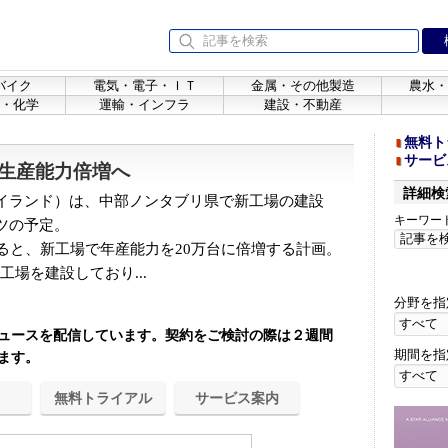
バイク
電気・電子・ＩＴ
金属・その他製造
農水・
・化学
運輸・インフラ
建設・不動産
無料ト
サービ
生産能力倍増へ
詳細検
イランド）は、中部ノンタブリ県で新工場の建設
キーワー
ツの予定。
ると、新工場で年産能力を20万台に倍増する計画。
工場を建設しており...
分野を指
ュースを配信しています。契約をご検討の際は２週間
期間を指
ます。
無料トライアル
サービス案内