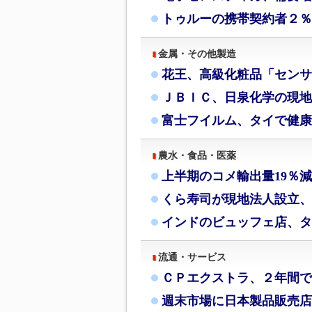
トゥルーの携帯契約者２％
金属・その他製造
花王、高級化粧品「センサ
ＪＢＩＣ、日泉化学の現地
富士フイルム、タイで健康
農水・食品・医薬
上半期のコメ輸出量19％
くら寿司が現地法人設立、
インドのビュッフェ店、タ
流通・サービス
ＣＰエクストラ、２年間で
週末市場に日本製品販売店