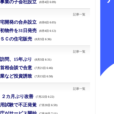
事業の子会社設立
(8月4日 6:09)
記事一覧
宅開発の合弁設立
(8月6日 6:05)
初物件を31日発売
(8月4日 6:12)
ＳＣの住宅販売
(8月3日 6:36)
記事一覧
訪問、15年ぶり
(8月3日 6:31)
首相会談で合意
(7月21日 6:46)
業など投資誘致
(7月15日 6:58)
記事一覧
、２カ月ぶり改善
(7月22日 6:22)
採用試験で不正発覚
(7月20日 6:59)
庁がサービス開始
(7月16日 7:11)