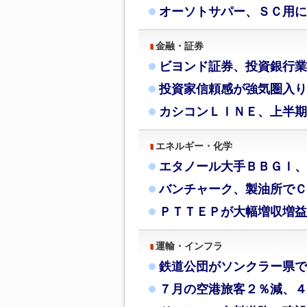
オーソトサパー、ＳＣ用に
金融・証券
ビヨンド証券、投資銀行業
投資家信頼感が強気圏入り
カシコンＬＩＮＥ、上半期
エネルギー・化学
エタノール大手ＢＢＧＩ、
バンチャーク、製油所でＣ
ＰＴＴＥＰが大幅増収増益
運輸・インフラ
鉄道公団がソンクラー県で
７月の空港旅客２％減、４