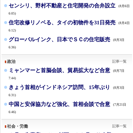
センシリ、野村不動産と住宅開発の合弁設立
(8月6日
6:05)
住宅改修リノベる、タイの初物件を31日発売
(8月4日
6:12)
グローバルインク、日本でＳＣの住宅販売
(8月3日
6:36)
政治
記事一覧
ミャンマーと首脳会談、貿易拡大など合意
(8月7日
7:44)
きょう首相がインドネシア訪問、15年ぶり
(8月3日
6:31)
中国と安保協力など強化、首相会談で合意
(7月21日
6:46)
社会・労働
記事一覧