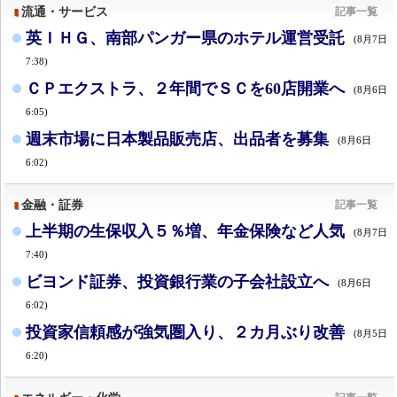
流通・サービス
記事一覧
英ＩＨＧ、南部パンガー県のホテル運営受託
(8月7日
7:38)
ＣＰエクストラ、２年間でＳＣを60店開業へ
(8月6日
6:05)
週末市場に日本製品販売店、出品者を募集
(8月6日
6:02)
金融・証券
記事一覧
上半期の生保収入５％増、年金保険など人気
(8月7日
7:40)
ビヨンド証券、投資銀行業の子会社設立へ
(8月6日
6:02)
投資家信頼感が強気圏入り、２カ月ぶり改善
(8月5日
6:20)