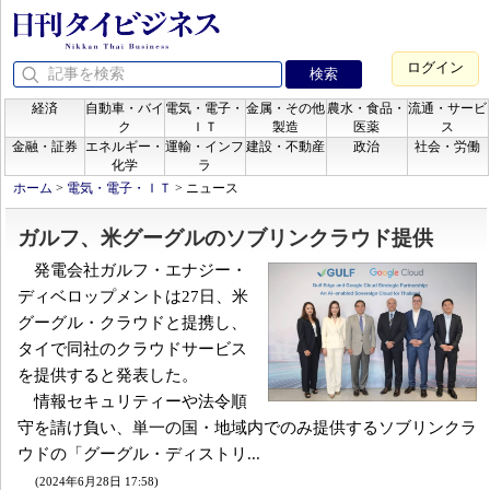
ログイン
経済
自動車・バイ
電気・電子・
金属・その他
農水・食品・
流通・サービ
ク
ＩＴ
製造
医薬
ス
金融・証券
エネルギー・
運輸・インフ
建設・不動産
政治
社会・労働
化学
ラ
ホーム
>
電気・電子・ＩＴ
>
ニュース
ガルフ、米グーグルのソブリンクラウド提供
発電会社ガルフ・エナジー・
ディベロップメントは27日、米
グーグル・クラウドと提携し、
タイで同社のクラウドサービス
を提供すると発表した。
情報セキュリティーや法令順
守を請け負い、単一の国・地域内でのみ提供するソブリンクラ
ウドの「グーグル・ディストリ...
(2024年6月28日 17:58)