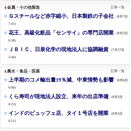
金属・その他製造
記事一覧
Ｇスチールなど赤字縮小、日本製鉄の子会社
(8月7日
7:41)
花王、高級化粧品「センサイ」の専門店開業
(8月3日
6:38)
ＪＢＩＣ、日泉化学の現地法人に協調融資
(7月27日
5:44)
農水・食品・医薬
記事一覧
上半期のコメ輸出量19％減、中東情勢も影響
(8月6日
6:06)
くら寿司が現地法人設立、来年の出店準備
(8月5日
6:23)
インドのビュッフェ店、タイ１号店を開業
(8月5日
6:21)