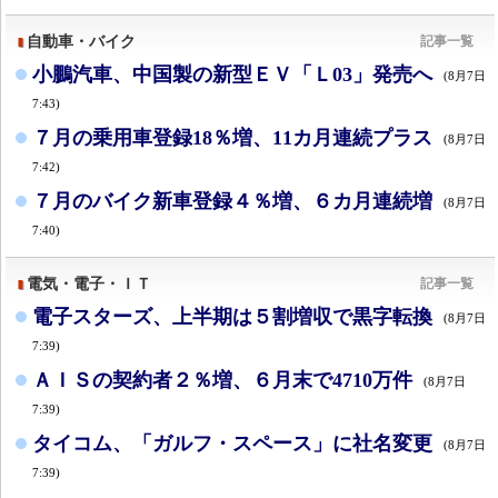
自動車・バイク
記事一覧
小鵬汽車、中国製の新型ＥＶ「Ｌ03」発売へ
(8月7日
7:43)
７月の乗用車登録18％増、11カ月連続プラス
(8月7日
7:42)
７月のバイク新車登録４％増、６カ月連続増
(8月7日
7:40)
電気・電子・ＩＴ
記事一覧
電子スターズ、上半期は５割増収で黒字転換
(8月7日
7:39)
ＡＩＳの契約者２％増、６月末で4710万件
(8月7日
7:39)
タイコム、「ガルフ・スペース」に社名変更
(8月7日
7:39)