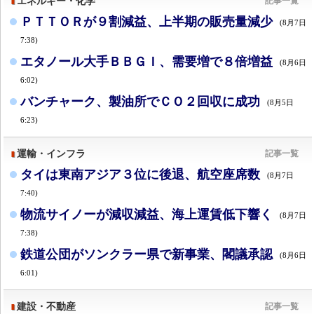
エネルギー・化学
記事一覧
ＰＴＴＯＲが９割減益、上半期の販売量減少
(8月7日
7:38)
エタノール大手ＢＢＧＩ、需要増で８倍増益
(8月6日
6:02)
バンチャーク、製油所でＣＯ２回収に成功
(8月5日
6:23)
運輸・インフラ
記事一覧
タイは東南アジア３位に後退、航空座席数
(8月7日
7:40)
物流サイノーが減収減益、海上運賃低下響く
(8月7日
7:38)
鉄道公団がソンクラー県で新事業、閣議承認
(8月6日
6:01)
建設・不動産
記事一覧