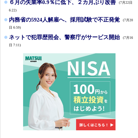
６月の失業率0.9％に低下、２カ月ぶり改善
(7月22日
6:22)
内務省の5924人解雇へ、採用試験で不正発覚
(7月20
日 6:59)
ネットで犯罪歴照会、警察庁がサービス開始
(7月16
日 7:11)