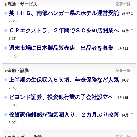
流通・サービス
記事一覧
英ＩＨＧ、南部パンガー県のホテル運営受託
(8月7日
7:38)
ＣＰエクストラ、２年間でＳＣを60店開業へ
(8月6日
6:05)
週末市場に日本製品販売店、出品者を募集
(8月6日
6:02)
金融・証券
記事一覧
上半期の生保収入５％増、年金保険など人気
(8月7日
7:40)
ビヨンド証券、投資銀行業の子会社設立へ
(8月6日
6:02)
投資家信頼感が強気圏入り、２カ月ぶり改善
(8月5日
6:20)