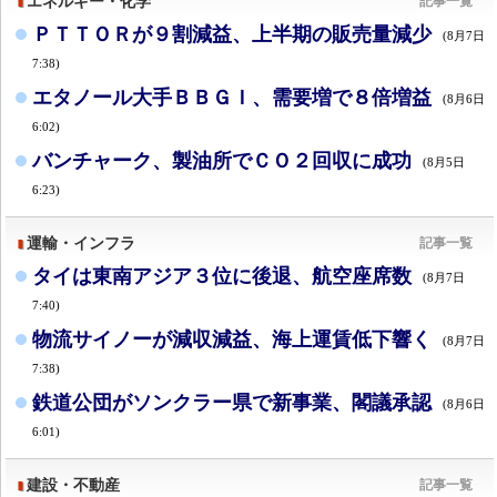
エネルギー・化学
記事一覧
ＰＴＴＯＲが９割減益、上半期の販売量減少
(8月7日
7:38)
エタノール大手ＢＢＧＩ、需要増で８倍増益
(8月6日
6:02)
バンチャーク、製油所でＣＯ２回収に成功
(8月5日
6:23)
運輸・インフラ
記事一覧
タイは東南アジア３位に後退、航空座席数
(8月7日
7:40)
物流サイノーが減収減益、海上運賃低下響く
(8月7日
7:38)
鉄道公団がソンクラー県で新事業、閣議承認
(8月6日
6:01)
建設・不動産
記事一覧