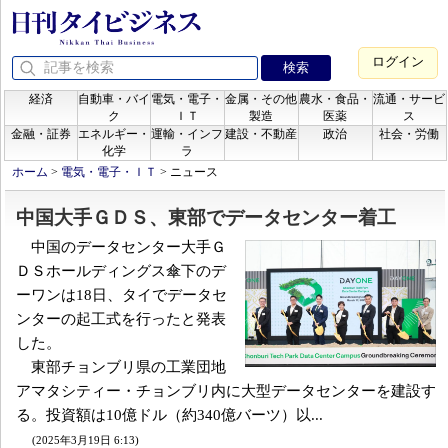
ログイン
経済
自動車・バイ
電気・電子・
金属・その他
農水・食品・
流通・サービ
ク
ＩＴ
製造
医薬
ス
金融・証券
エネルギー・
運輸・インフ
建設・不動産
政治
社会・労働
化学
ラ
ホーム
>
電気・電子・ＩＴ
>
ニュース
中国大手ＧＤＳ、東部でデータセンター着工
中国のデータセンター大手Ｇ
ＤＳホールディングス傘下のデ
ーワンは18日、タイでデータセ
ンターの起工式を行ったと発表
した。
東部チョンブリ県の工業団地
アマタシティー・チョンブリ内に大型データセンターを建設す
る。投資額は10億ドル（約340億バーツ）以...
(2025年3月19日 6:13)