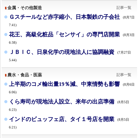
金属・その他製造
記事一覧
Ｇスチールなど赤字縮小、日本製鉄の子会社
(8月7日
7:41)
花王、高級化粧品「センサイ」の専門店開業
(8月3日
6:38)
ＪＢＩＣ、日泉化学の現地法人に協調融資
(7月27日
5:44)
農水・食品・医薬
記事一覧
上半期のコメ輸出量19％減、中東情勢も影響
(8月6日
6:06)
くら寿司が現地法人設立、来年の出店準備
(8月5日
6:23)
インドのビュッフェ店、タイ１号店を開業
(8月5日
6:21)