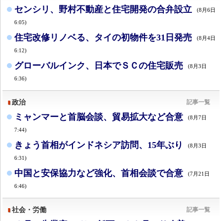
センシリ、野村不動産と住宅開発の合弁設立
(8月6日
6:05)
住宅改修リノベる、タイの初物件を31日発売
(8月4日
6:12)
グローバルインク、日本でＳＣの住宅販売
(8月3日
6:36)
政治
記事一覧
ミャンマーと首脳会談、貿易拡大など合意
(8月7日
7:44)
きょう首相がインドネシア訪問、15年ぶり
(8月3日
6:31)
中国と安保協力など強化、首相会談で合意
(7月21日
6:46)
社会・労働
記事一覧