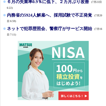
６月の失業率0.9％に低下、２カ月ぶり改善
(7月22日
6:22)
内務省の5924人解雇へ、採用試験で不正発覚
(7月20
日 6:59)
ネットで犯罪歴照会、警察庁がサービス開始
(7月16
日 7:11)