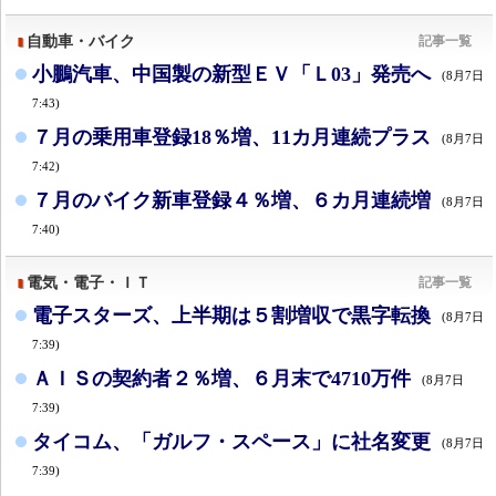
自動車・バイク
記事一覧
小鵬汽車、中国製の新型ＥＶ「Ｌ03」発売へ
(8月7日
7:43)
７月の乗用車登録18％増、11カ月連続プラス
(8月7日
7:42)
７月のバイク新車登録４％増、６カ月連続増
(8月7日
7:40)
電気・電子・ＩＴ
記事一覧
電子スターズ、上半期は５割増収で黒字転換
(8月7日
7:39)
ＡＩＳの契約者２％増、６月末で4710万件
(8月7日
7:39)
タイコム、「ガルフ・スペース」に社名変更
(8月7日
7:39)