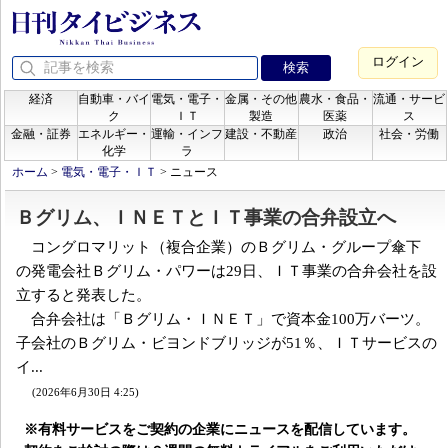
ログイン
経済
自動車・バイ
電気・電子・
金属・その他
農水・食品・
流通・サービ
ク
ＩＴ
製造
医薬
ス
金融・証券
エネルギー・
運輸・インフ
建設・不動産
政治
社会・労働
化学
ラ
ホーム
>
電気・電子・ＩＴ
>
ニュース
Ｂグリム、ＩＮＥＴとＩＴ事業の合弁設立へ
コングロマリット（複合企業）のＢグリム・グループ傘下
の発電会社Ｂグリム・パワーは29日、ＩＴ事業の合弁会社を設
立すると発表した。
合弁会社は「Ｂグリム・ＩＮＥＴ」で資本金100万バーツ。
子会社のＢグリム・ビヨンドブリッジが51％、ＩＴサービスの
イ...
(2026年6月30日 4:25)
※有料サービスをご契約の企業にニュースを配信しています。