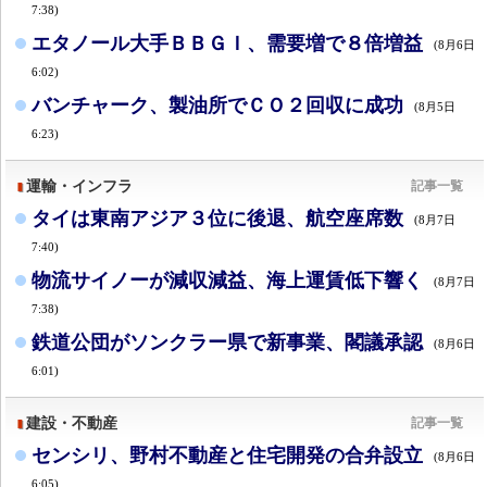
7:38)
エタノール大手ＢＢＧＩ、需要増で８倍増益
(8月6日
6:02)
バンチャーク、製油所でＣＯ２回収に成功
(8月5日
6:23)
運輸・インフラ
記事一覧
タイは東南アジア３位に後退、航空座席数
(8月7日
7:40)
物流サイノーが減収減益、海上運賃低下響く
(8月7日
7:38)
鉄道公団がソンクラー県で新事業、閣議承認
(8月6日
6:01)
建設・不動産
記事一覧
センシリ、野村不動産と住宅開発の合弁設立
(8月6日
6:05)