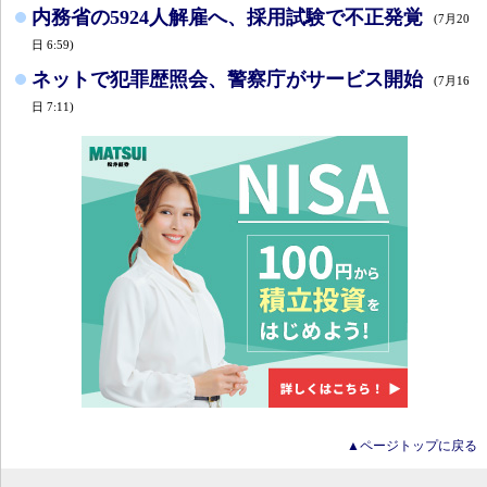
内務省の5924人解雇へ、採用試験で不正発覚
(7月20
日 6:59)
ネットで犯罪歴照会、警察庁がサービス開始
(7月16
日 7:11)
▲ページトップに戻る