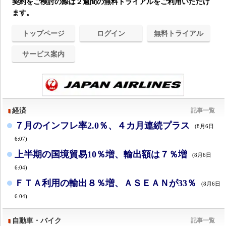
契約をご検討の際は２週間の無料トライアルをご利用いただけ
ます。
トップページ
ログイン
無料トライアル
サービス案内
経済
記事一覧
７月のインフレ率2.0％、４カ月連続プラス
(8月6日
6:07)
上半期の国境貿易10％増、輸出額は７％増
(8月6日
6:04)
ＦＴＡ利用の輸出８％増、ＡＳＥＡＮが33％
(8月6日
6:04)
自動車・バイク
記事一覧