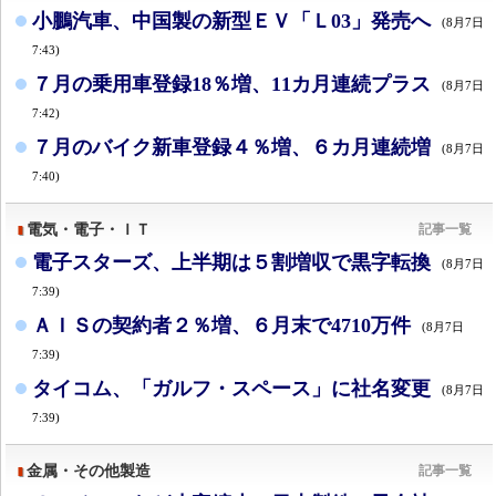
小鵬汽車、中国製の新型ＥＶ「Ｌ03」発売へ
(8月7日
7:43)
７月の乗用車登録18％増、11カ月連続プラス
(8月7日
7:42)
７月のバイク新車登録４％増、６カ月連続増
(8月7日
7:40)
電気・電子・ＩＴ
記事一覧
電子スターズ、上半期は５割増収で黒字転換
(8月7日
7:39)
ＡＩＳの契約者２％増、６月末で4710万件
(8月7日
7:39)
タイコム、「ガルフ・スペース」に社名変更
(8月7日
7:39)
金属・その他製造
記事一覧