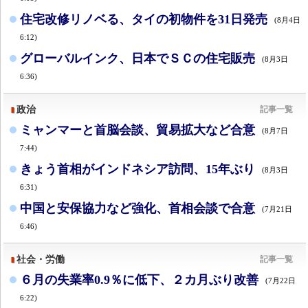
住宅改修リノベる、タイの初物件を31日発売
(8月4日
6:12)
グローバルインク、日本でＳＣの住宅販売
(8月3日
6:36)
政治
記事一覧
ミャンマーと首脳会談、貿易拡大など合意
(8月7日
7:44)
きょう首相がインドネシア訪問、15年ぶり
(8月3日
6:31)
中国と安保協力など強化、首相会談で合意
(7月21日
6:46)
社会・労働
記事一覧
６月の失業率0.9％に低下、２カ月ぶり改善
(7月22日
6:22)