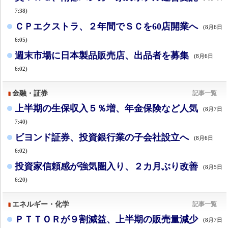
7:38)
ＣＰエクストラ、２年間でＳＣを60店開業へ
(8月6日
6:05)
週末市場に日本製品販売店、出品者を募集
(8月6日
6:02)
金融・証券
記事一覧
上半期の生保収入５％増、年金保険など人気
(8月7日
7:40)
ビヨンド証券、投資銀行業の子会社設立へ
(8月6日
6:02)
投資家信頼感が強気圏入り、２カ月ぶり改善
(8月5日
6:20)
エネルギー・化学
記事一覧
ＰＴＴＯＲが９割減益、上半期の販売量減少
(8月7日