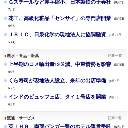
Ｇスチールなど赤字縮小、日本製鉄の子会社
(8月7日
7:41)
花王、高級化粧品「センサイ」の専門店開業
(8月3日
6:38)
ＪＢＩＣ、日泉化学の現地法人に協調融資
(7月27日
5:44)
農水・食品・医薬
記事一覧
上半期のコメ輸出量19％減、中東情勢も影響
(8月6日
6:06)
くら寿司が現地法人設立、来年の出店準備
(8月5日
6:23)
インドのビュッフェ店、タイ１号店を開業
(8月5日
6:21)
流通・サービス
記事一覧
英ＩＨＧ、南部パンガー県のホテル運営受託
(8月7日