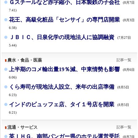
Ｇスチールなど赤字縮小、日本製鉄の子会社
(8月7日
7:41)
花王、高級化粧品「センサイ」の専門店開業
(8月3日
6:38)
ＪＢＩＣ、日泉化学の現地法人に協調融資
(7月27日
5:44)
農水・食品・医薬
記事一覧
上半期のコメ輸出量19％減、中東情勢も影響
(8月6日
6:06)
くら寿司が現地法人設立、来年の出店準備
(8月5日
6:23)
インドのビュッフェ店、タイ１号店を開業
(8月5日
6:21)
流通・サービス
記事一覧
英ＩＨＧ、南部パンガー県のホテル運営受託
(8月7日