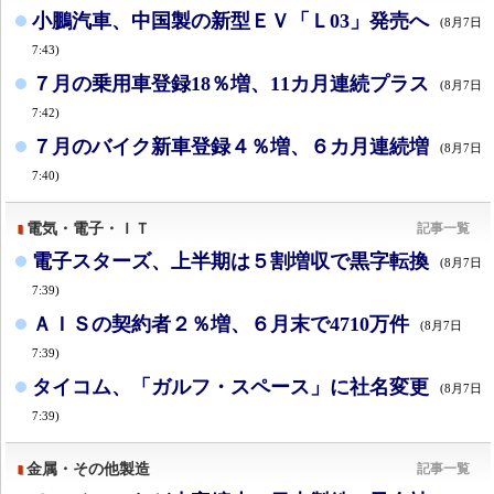
小鵬汽車、中国製の新型ＥＶ「Ｌ03」発売へ
(8月7日
7:43)
７月の乗用車登録18％増、11カ月連続プラス
(8月7日
7:42)
７月のバイク新車登録４％増、６カ月連続増
(8月7日
7:40)
電気・電子・ＩＴ
記事一覧
電子スターズ、上半期は５割増収で黒字転換
(8月7日
7:39)
ＡＩＳの契約者２％増、６月末で4710万件
(8月7日
7:39)
タイコム、「ガルフ・スペース」に社名変更
(8月7日
7:39)
金属・その他製造
記事一覧