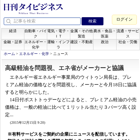
ログイン
経済
自動車・バイ
電気・電子・
金属・その他
農水・食品・
流通・サービ
ク
ＩＴ
製造
医薬
ス
金融・証券
エネルギー・
運輸・インフ
建設・不動産
政治
社会・労働
化学
ラ
ホーム
>
エネルギー・化学
>
ニュース
高級軽油を問題視、エネ省がメーカーと協議
エネルギー省エネルギー事業局のウィトゥン局長は、プレ
ミアム軽油の価格などを問題視し、メーカーと今月18日に協議
すると明らかにした。
14日付ポストトゥデーなどによると、プレミアム軽油の小売
価格は、一般の軽油に比べて１リットル当たり３バーツ高く設
定...
(2015年12月15日 9:20)
※有料サービスをご契約の企業にニュースを配信しています。