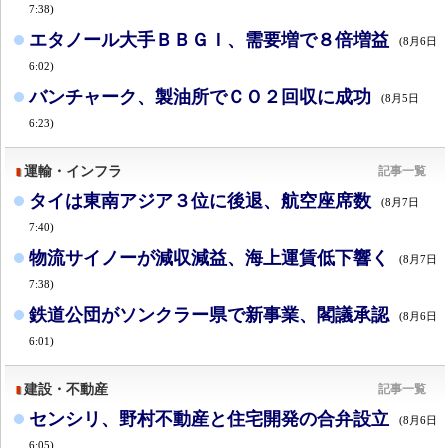
7:38)
エタノール大手ＢＢＧＩ、需要増で８倍増益
(8月6日
6:02)
バンチャーク、製油所でＣＯ２回収に成功
(8月5日
6:23)
運輸・インフラ
記事一覧
タイは東南アジア３位に後退、航空座席数
(8月7日
7:40)
物流サイノーが減収減益、海上運賃低下響く
(8月7日
7:38)
鉄道公団がソンクラー県で新事業、閣議承認
(8月6日
6:01)
建設・不動産
記事一覧
センシリ、野村不動産と住宅開発の合弁設立
(8月6日
6:05)