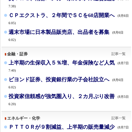
7:38)
ＣＰエクストラ、２年間でＳＣを60店開業へ
(8月6日
6:05)
週末市場に日本製品販売店、出品者を募集
(8月6日
6:02)
金融・証券
記事一覧
上半期の生保収入５％増、年金保険など人気
(8月7日
7:40)
ビヨンド証券、投資銀行業の子会社設立へ
(8月6日
6:02)
投資家信頼感が強気圏入り、２カ月ぶり改善
(8月5日
6:20)
エネルギー・化学
記事一覧
ＰＴＴＯＲが９割減益、上半期の販売量減少
(8月7日