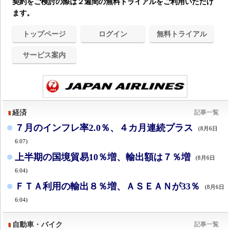
契約をご検討の際は２週間の無料トライアルをご利用いただけ
ます。
トップページ
ログイン
無料トライアル
サービス案内
経済
記事一覧
７月のインフレ率2.0％、４カ月連続プラス
(8月6日
6:07)
上半期の国境貿易10％増、輸出額は７％増
(8月6日
6:04)
ＦＴＡ利用の輸出８％増、ＡＳＥＡＮが33％
(8月6日
6:04)
自動車・バイク
記事一覧