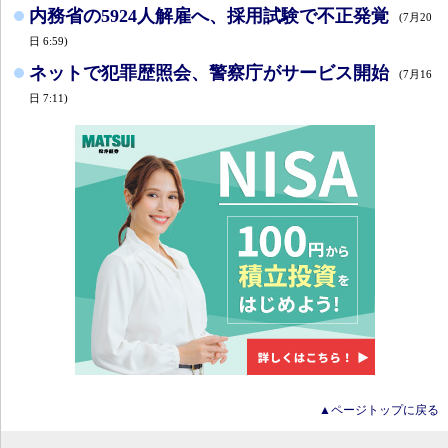
内務省の5924人解雇へ、採用試験で不正発覚
(7月20
日 6:59)
ネットで犯罪歴照会、警察庁がサービス開始
(7月16
日 7:11)
▲ページトップに戻る