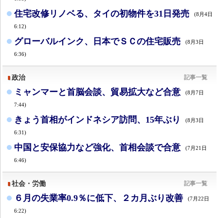
住宅改修リノベる、タイの初物件を31日発売
(8月4日
6:12)
グローバルインク、日本でＳＣの住宅販売
(8月3日
6:36)
政治
記事一覧
ミャンマーと首脳会談、貿易拡大など合意
(8月7日
7:44)
きょう首相がインドネシア訪問、15年ぶり
(8月3日
6:31)
中国と安保協力など強化、首相会談で合意
(7月21日
6:46)
社会・労働
記事一覧
６月の失業率0.9％に低下、２カ月ぶり改善
(7月22日
6:22)