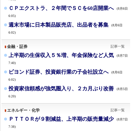
ＣＰエクストラ、２年間でＳＣを60店開業へ
(8月6日
6:05)
週末市場に日本製品販売店、出品者を募集
(8月6日
6:02)
金融・証券
記事一覧
上半期の生保収入５％増、年金保険など人気
(8月7日
7:40)
ビヨンド証券、投資銀行業の子会社設立へ
(8月6日
6:02)
投資家信頼感が強気圏入り、２カ月ぶり改善
(8月5日
6:20)
エネルギー・化学
記事一覧
ＰＴＴＯＲが９割減益、上半期の販売量減少
(8月7日
7:38)