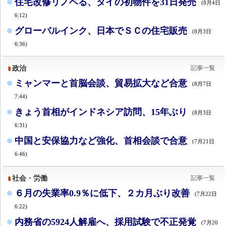
住宅改修リノベる、タイの初物件を31日発売
(8月4日
6:12)
グローバルインク、日本でＳＣの住宅販売
(8月3日
6:36)
政治
記事一覧
ミャンマーと首脳会談、貿易拡大など合意
(8月7日
7:44)
きょう首相がインドネシア訪問、15年ぶり
(8月3日
6:31)
中国と安保協力など強化、首相会談で合意
(7月21日
6:46)
社会・労働
記事一覧
６月の失業率0.9％に低下、２カ月ぶり改善
(7月22日
6:22)
内務省の5924人解雇へ、採用試験で不正発覚
(7月20