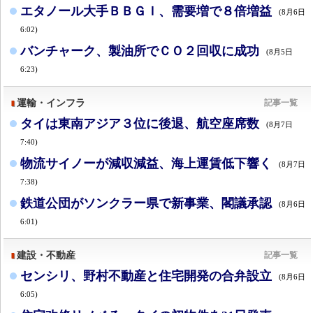
エタノール大手ＢＢＧＩ、需要増で８倍増益
(8月6日
6:02)
バンチャーク、製油所でＣＯ２回収に成功
(8月5日
6:23)
運輸・インフラ
記事一覧
タイは東南アジア３位に後退、航空座席数
(8月7日
7:40)
物流サイノーが減収減益、海上運賃低下響く
(8月7日
7:38)
鉄道公団がソンクラー県で新事業、閣議承認
(8月6日
6:01)
建設・不動産
記事一覧
センシリ、野村不動産と住宅開発の合弁設立
(8月6日
6:05)