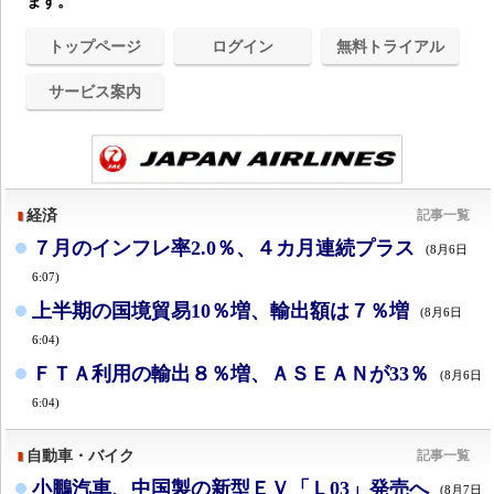
ます。
トップページ
ログイン
無料トライアル
サービス案内
経済
記事一覧
７月のインフレ率2.0％、４カ月連続プラス
(8月6日
6:07)
上半期の国境貿易10％増、輸出額は７％増
(8月6日
6:04)
ＦＴＡ利用の輸出８％増、ＡＳＥＡＮが33％
(8月6日
6:04)
自動車・バイク
記事一覧
小鵬汽車、中国製の新型ＥＶ「Ｌ03」発売へ
(8月7日