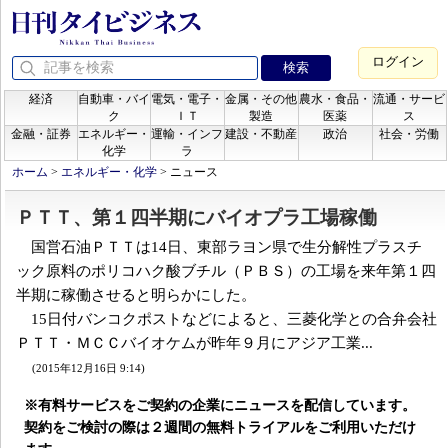
ログイン
経済
自動車・バイ
電気・電子・
金属・その他
農水・食品・
流通・サービ
ク
ＩＴ
製造
医薬
ス
金融・証券
エネルギー・
運輸・インフ
建設・不動産
政治
社会・労働
化学
ラ
ホーム
>
エネルギー・化学
>
ニュース
ＰＴＴ、第１四半期にバイオプラ工場稼働
国営石油ＰＴＴは14日、東部ラヨン県で生分解性プラスチ
ック原料のポリコハク酸ブチル（ＰＢＳ）の工場を来年第１四
半期に稼働させると明らかにした。
15日付バンコクポストなどによると、三菱化学との合弁会社
ＰＴＴ・ＭＣＣバイオケムが昨年９月にアジア工業...
(2015年12月16日 9:14)
※有料サービスをご契約の企業にニュースを配信しています。
契約をご検討の際は２週間の無料トライアルをご利用いただけ