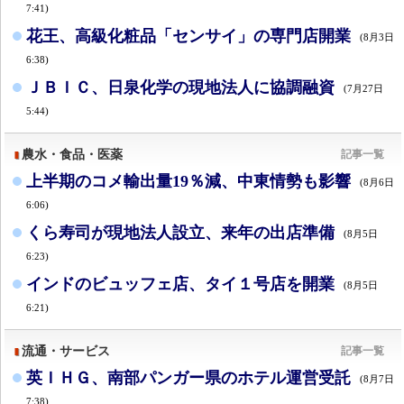
7:41)
花王、高級化粧品「センサイ」の専門店開業
(8月3日
6:38)
ＪＢＩＣ、日泉化学の現地法人に協調融資
(7月27日
5:44)
農水・食品・医薬
記事一覧
上半期のコメ輸出量19％減、中東情勢も影響
(8月6日
6:06)
くら寿司が現地法人設立、来年の出店準備
(8月5日
6:23)
インドのビュッフェ店、タイ１号店を開業
(8月5日
6:21)
流通・サービス
記事一覧
英ＩＨＧ、南部パンガー県のホテル運営受託
(8月7日
7:38)