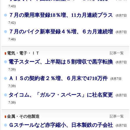
7:43)
７月の乗用車登録18％増、11カ月連続プラス
(8月7日
7:42)
７月のバイク新車登録４％増、６カ月連続増
(8月7日
7:40)
電気・電子・ＩＴ
記事一覧
電子スターズ、上半期は５割増収で黒字転換
(8月7日
7:39)
ＡＩＳの契約者２％増、６月末で4710万件
(8月7日
7:39)
タイコム、「ガルフ・スペース」に社名変更
(8月7日
7:39)
金属・その他製造
記事一覧
Ｇスチールなど赤字縮小、日本製鉄の子会社
(8月7日