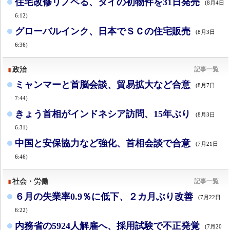
住宅改修リノベる、タイの初物件を31日発売
(8月4日
6:12)
グローバルインク、日本でＳＣの住宅販売
(8月3日
6:36)
政治
記事一覧
ミャンマーと首脳会談、貿易拡大など合意
(8月7日
7:44)
きょう首相がインドネシア訪問、15年ぶり
(8月3日
6:31)
中国と安保協力など強化、首相会談で合意
(7月21日
6:46)
社会・労働
記事一覧
６月の失業率0.9％に低下、２カ月ぶり改善
(7月22日
6:22)
内務省の5924人解雇へ、採用試験で不正発覚
(7月20