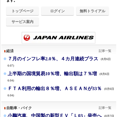
ます。
トップページ
ログイン
無料トライアル
サービス案内
経済
記事一覧
７月のインフレ率2.0％、４カ月連続プラス
(8月6日
6:07)
上半期の国境貿易10％増、輸出額は７％増
(8月6日
6:04)
ＦＴＡ利用の輸出８％増、ＡＳＥＡＮが33％
(8月6日
6:04)
自動車・バイク
記事一覧
小鵬汽車、中国製の新型ＥＶ「Ｌ03」発売へ
(8月7日