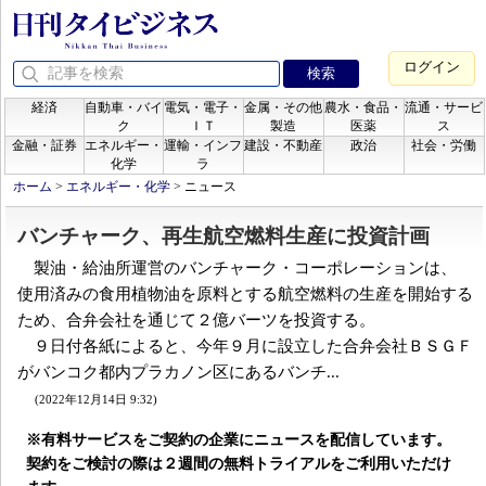
ログイン
経済
自動車・バイ
電気・電子・
金属・その他
農水・食品・
流通・サービ
ク
ＩＴ
製造
医薬
ス
金融・証券
エネルギー・
運輸・インフ
建設・不動産
政治
社会・労働
化学
ラ
ホーム
>
エネルギー・化学
>
ニュース
バンチャーク、再生航空燃料生産に投資計画
製油・給油所運営のバンチャーク・コーポレーションは、
使用済みの食用植物油を原料とする航空燃料の生産を開始する
ため、合弁会社を通じて２億バーツを投資する。
９日付各紙によると、今年９月に設立した合弁会社ＢＳＧＦ
がバンコク都内プラカノン区にあるバンチ...
(2022年12月14日 9:32)
※有料サービスをご契約の企業にニュースを配信しています。
契約をご検討の際は２週間の無料トライアルをご利用いただけ