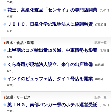
7:41)
花王、高級化粧品「センサイ」の専門店開業
(8月3日
6:38)
ＪＢＩＣ、日泉化学の現地法人に協調融資
(7月27日
5:44)
農水・食品・医薬
記事一覧
上半期のコメ輸出量19％減、中東情勢も影響
(8月6日
6:06)
くら寿司が現地法人設立、来年の出店準備
(8月5日
6:23)
インドのビュッフェ店、タイ１号店を開業
(8月5日
6:21)
流通・サービス
記事一覧
英ＩＨＧ、南部パンガー県のホテル運営受託
(8月7日
7:38)