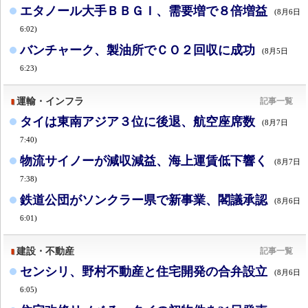
エタノール大手ＢＢＧＩ、需要増で８倍増益
(8月6日
6:02)
バンチャーク、製油所でＣＯ２回収に成功
(8月5日
6:23)
運輸・インフラ
記事一覧
タイは東南アジア３位に後退、航空座席数
(8月7日
7:40)
物流サイノーが減収減益、海上運賃低下響く
(8月7日
7:38)
鉄道公団がソンクラー県で新事業、閣議承認
(8月6日
6:01)
建設・不動産
記事一覧
センシリ、野村不動産と住宅開発の合弁設立
(8月6日
6:05)