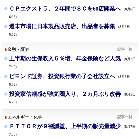
ＣＰエクストラ、２年間でＳＣを60店開業へ
(8月6日
6:05)
週末市場に日本製品販売店、出品者を募集
(8月6日
6:02)
金融・証券
記事一覧
上半期の生保収入５％増、年金保険など人気
(8月7日
7:40)
ビヨンド証券、投資銀行業の子会社設立へ
(8月6日
6:02)
投資家信頼感が強気圏入り、２カ月ぶり改善
(8月5日
6:20)
エネルギー・化学
記事一覧
ＰＴＴＯＲが９割減益、上半期の販売量減少
(8月7日
7:38)