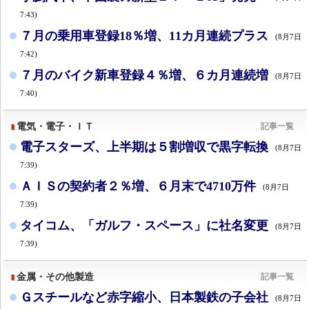
7:43)
７月の乗用車登録18％増、11カ月連続プラス
(8月7日
7:42)
７月のバイク新車登録４％増、６カ月連続増
(8月7日
7:40)
電気・電子・ＩＴ
記事一覧
電子スターズ、上半期は５割増収で黒字転換
(8月7日
7:39)
ＡＩＳの契約者２％増、６月末で4710万件
(8月7日
7:39)
タイコム、「ガルフ・スペース」に社名変更
(8月7日
7:39)
金属・その他製造
記事一覧
Ｇスチールなど赤字縮小、日本製鉄の子会社
(8月7日