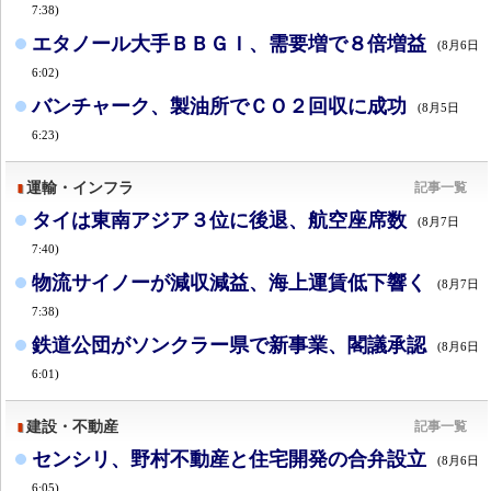
7:38)
エタノール大手ＢＢＧＩ、需要増で８倍増益
(8月6日
6:02)
バンチャーク、製油所でＣＯ２回収に成功
(8月5日
6:23)
運輸・インフラ
記事一覧
タイは東南アジア３位に後退、航空座席数
(8月7日
7:40)
物流サイノーが減収減益、海上運賃低下響く
(8月7日
7:38)
鉄道公団がソンクラー県で新事業、閣議承認
(8月6日
6:01)
建設・不動産
記事一覧
センシリ、野村不動産と住宅開発の合弁設立
(8月6日
6:05)