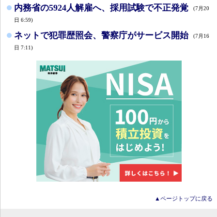
内務省の5924人解雇へ、採用試験で不正発覚
(7月20
日 6:59)
ネットで犯罪歴照会、警察庁がサービス開始
(7月16
日 7:11)
▲ページトップに戻る