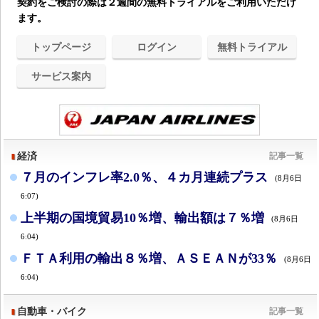
契約をご検討の際は２週間の無料トライアルをご利用いただけ
ます。
トップページ
ログイン
無料トライアル
サービス案内
経済
記事一覧
７月のインフレ率2.0％、４カ月連続プラス
(8月6日
6:07)
上半期の国境貿易10％増、輸出額は７％増
(8月6日
6:04)
ＦＴＡ利用の輸出８％増、ＡＳＥＡＮが33％
(8月6日
6:04)
自動車・バイク
記事一覧