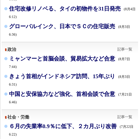
住宅改修リノベる、タイの初物件を31日発売
(8月4日
6:12)
グローバルインク、日本でＳＣの住宅販売
(8月3日
6:36)
政治
記事一覧
ミャンマーと首脳会談、貿易拡大など合意
(8月7日
7:44)
きょう首相がインドネシア訪問、15年ぶり
(8月3日
6:31)
中国と安保協力など強化、首相会談で合意
(7月21日
6:46)
社会・労働
記事一覧
６月の失業率0.9％に低下、２カ月ぶり改善
(7月22日
6:22)