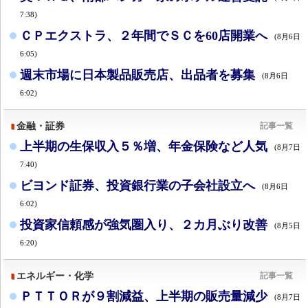
7:38)
ＣＰエクストラ、２年間でＳＣを60店開業へ
(8月6日
6:05)
週末市場に日本製品販売店、出品者を募集
(8月6日
6:02)
金融・証券
記事一覧
上半期の生保収入５％増、年金保険など人気
(8月7日
7:40)
ビヨンド証券、投資銀行業の子会社設立へ
(8月6日
6:02)
投資家信頼感が強気圏入り、２カ月ぶり改善
(8月5日
6:20)
エネルギー・化学
記事一覧
ＰＴＴＯＲが９割減益、上半期の販売量減少
(8月7日