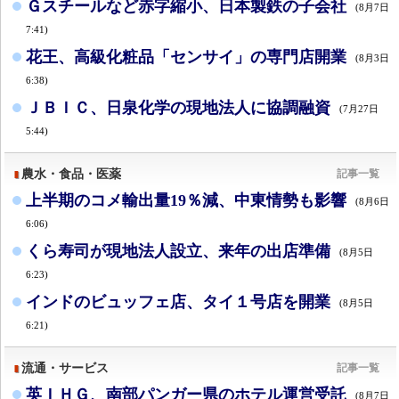
Ｇスチールなど赤字縮小、日本製鉄の子会社
(8月7日
7:41)
花王、高級化粧品「センサイ」の専門店開業
(8月3日
6:38)
ＪＢＩＣ、日泉化学の現地法人に協調融資
(7月27日
5:44)
農水・食品・医薬
記事一覧
上半期のコメ輸出量19％減、中東情勢も影響
(8月6日
6:06)
くら寿司が現地法人設立、来年の出店準備
(8月5日
6:23)
インドのビュッフェ店、タイ１号店を開業
(8月5日
6:21)
流通・サービス
記事一覧
英ＩＨＧ、南部パンガー県のホテル運営受託
(8月7日