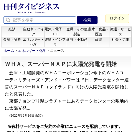
ログイン
経済
自動車・バイ
電気・電子・
金属・その他
農水・食品・
流通・サービ
ク
ＩＴ
製造
医薬
ス
金融・証券
エネルギー・
運輸・インフ
建設・不動産
政治
社会・労働
化学
ラ
ホーム
>
エネルギー・化学
>
ニュース
ＷＨＡ、スーパーＮＡＰに太陽光発電を開始
倉庫・工場開発のＷＨＡコーポレーション傘下のＷＨＡユ
ーティリティーズ・アンド・パワーは15日、データセンター運
営のスーパーＮＡＰ（タイランド）向けの太陽光発電を開始し
たと発表した。
東部チョンブリ県シラチャーにあるデータセンターの敷地内
に太陽光発...
(2022年12月16日 9:30)
※有料サービスをご契約の企業にニュースを配信しています。