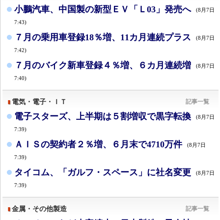
小鵬汽車、中国製の新型ＥＶ「Ｌ03」発売へ
(8月7日
7:43)
７月の乗用車登録18％増、11カ月連続プラス
(8月7日
7:42)
７月のバイク新車登録４％増、６カ月連続増
(8月7日
7:40)
電気・電子・ＩＴ
記事一覧
電子スターズ、上半期は５割増収で黒字転換
(8月7日
7:39)
ＡＩＳの契約者２％増、６月末で4710万件
(8月7日
7:39)
タイコム、「ガルフ・スペース」に社名変更
(8月7日
7:39)
金属・その他製造
記事一覧