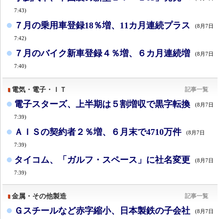
7:43)
７月の乗用車登録18％増、11カ月連続プラス
(8月7日
7:42)
７月のバイク新車登録４％増、６カ月連続増
(8月7日
7:40)
電気・電子・ＩＴ
記事一覧
電子スターズ、上半期は５割増収で黒字転換
(8月7日
7:39)
ＡＩＳの契約者２％増、６月末で4710万件
(8月7日
7:39)
タイコム、「ガルフ・スペース」に社名変更
(8月7日
7:39)
金属・その他製造
記事一覧
Ｇスチールなど赤字縮小、日本製鉄の子会社
(8月7日