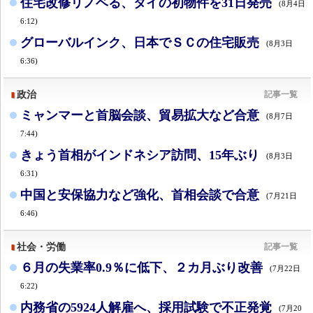
住宅改修リノベる、タイの初物件を31日発売
(8月4日
6:12)
グローバルインク、日本でＳＣの住宅販売
(8月3日
6:36)
政治
記事一覧
ミャンマーと首脳会談、貿易拡大など合意
(8月7日
7:44)
きょう首相がインドネシア訪問、15年ぶり
(8月3日
6:31)
中国と安保協力など強化、首相会談で合意
(7月21日
6:46)
社会・労働
記事一覧
６月の失業率0.9％に低下、２カ月ぶり改善
(7月22日
6:22)
内務省の5924人解雇へ、採用試験で不正発覚
(7月20