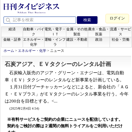
ログイン
経済
自動車・バイ
電気・電子・
金属・その他
農水・食品・
流通・サービ
ク
ＩＴ
製造
医薬
ス
金融・証券
エネルギー・
運輸・インフ
建設・不動産
政治
社会・労働
化学
ラ
ホーム
>
エネルギー・化学
>
ニュース
石炭アジア、ＥＶタクシーのレンタル計画
石炭輸入販売のアジア・グリーン・エナジーは、電気自動
車（ＥＶ）タクシーのレンタルなど新事業を計画している。
１月31日付プーチャッカーンなどによると、新会社の「ＡＧ
Ｅ・ＥＶプラス」がＥＶタクシーのレンタル事業を行う。今年
は200台を目標とする。<...
(2025年2月4日 4:54)
※有料サービスをご契約の企業にニュースを配信しています。
契約をご検討の際は２週間の無料トライアルをご利用いただけ