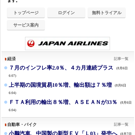
ます。
トップページ
ログイン
無料トライアル
サービス案内
経済
記事一覧
７月のインフレ率2.0％、４カ月連続プラス
(8月6日
6:07)
上半期の国境貿易10％増、輸出額は７％増
(8月6日
6:04)
ＦＴＡ利用の輸出８％増、ＡＳＥＡＮが33％
(8月6日
6:04)
自動車・バイク
記事一覧
小鵬汽車、中国製の新型ＥＶ「Ｌ03」発売へ
(8月7日