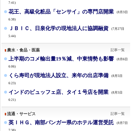
7:41)
花王、高級化粧品「センサイ」の専門店開業
(8月3日
6:38)
ＪＢＩＣ、日泉化学の現地法人に協調融資
(7月27日
5:44)
農水・食品・医薬
記事一覧
上半期のコメ輸出量19％減、中東情勢も影響
(8月6日
6:06)
くら寿司が現地法人設立、来年の出店準備
(8月5日
6:23)
インドのビュッフェ店、タイ１号店を開業
(8月5日
6:21)
流通・サービス
記事一覧
英ＩＨＧ、南部パンガー県のホテル運営受託
(8月7日
7:38)