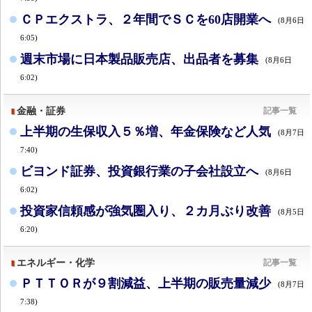
ＣＰエクストラ、２年間でＳＣを60店開業へ
(8月6日
6:05)
週末市場に日本製品販売店、出品者を募集
(8月6日
6:02)
金融・証券
記事一覧
上半期の生保収入５％増、年金保険など人気
(8月7日
7:40)
ビヨンド証券、投資銀行業の子会社設立へ
(8月6日
6:02)
投資家信頼感が強気圏入り、２カ月ぶり改善
(8月5日
6:20)
エネルギー・化学
記事一覧
ＰＴＴＯＲが９割減益、上半期の販売量減少
(8月7日
7:38)