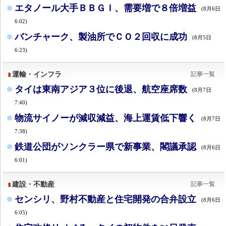
エタノール大手ＢＢＧＩ、需要増で８倍増益
(8月6日
6:02)
バンチャーク、製油所でＣＯ２回収に成功
(8月5日
6:23)
運輸・インフラ
記事一覧
タイは東南アジア３位に後退、航空座席数
(8月7日
7:40)
物流サイノーが減収減益、海上運賃低下響く
(8月7日
7:38)
鉄道公団がソンクラー県で新事業、閣議承認
(8月6日
6:01)
建設・不動産
記事一覧
センシリ、野村不動産と住宅開発の合弁設立
(8月6日
6:05)