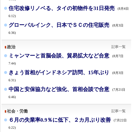
住宅改修リノベる、タイの初物件を31日発売
(8月4日
6:12)
グローバルインク、日本でＳＣの住宅販売
(8月3日
6:36)
政治
記事一覧
ミャンマーと首脳会談、貿易拡大など合意
(8月7日
7:44)
きょう首相がインドネシア訪問、15年ぶり
(8月3日
6:31)
中国と安保協力など強化、首相会談で合意
(7月21日
6:46)
社会・労働
記事一覧
６月の失業率0.9％に低下、２カ月ぶり改善
(7月22日
6:22)