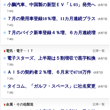
小鵬汽車、中国製の新型ＥＶ「Ｌ03」発売へ
(8月7日
7:43)
７月の乗用車登録18％増、11カ月連続プラス
(8月7日
7:42)
７月のバイク新車登録４％増、６カ月連続増
(8月7日
7:40)
電気・電子・ＩＴ
記事一覧
電子スターズ、上半期は５割増収で黒字転換
(8月7日
7:39)
ＡＩＳの契約者２％増、６月末で4710万件
(8月7日
7:39)
タイコム、「ガルフ・スペース」に社名変更
(8月7日
7:39)
金属・その他製造
記事一覧