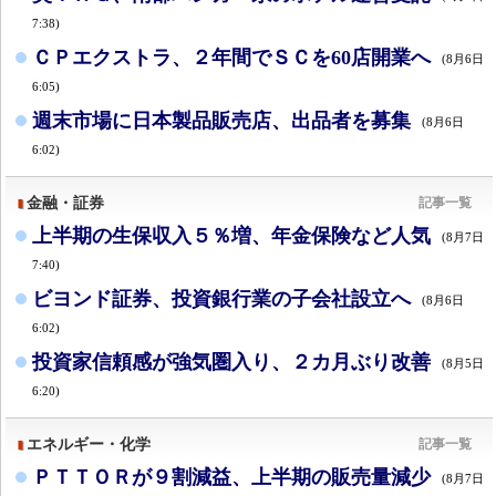
7:38)
ＣＰエクストラ、２年間でＳＣを60店開業へ
(8月6日
6:05)
週末市場に日本製品販売店、出品者を募集
(8月6日
6:02)
金融・証券
記事一覧
上半期の生保収入５％増、年金保険など人気
(8月7日
7:40)
ビヨンド証券、投資銀行業の子会社設立へ
(8月6日
6:02)
投資家信頼感が強気圏入り、２カ月ぶり改善
(8月5日
6:20)
エネルギー・化学
記事一覧
ＰＴＴＯＲが９割減益、上半期の販売量減少
(8月7日