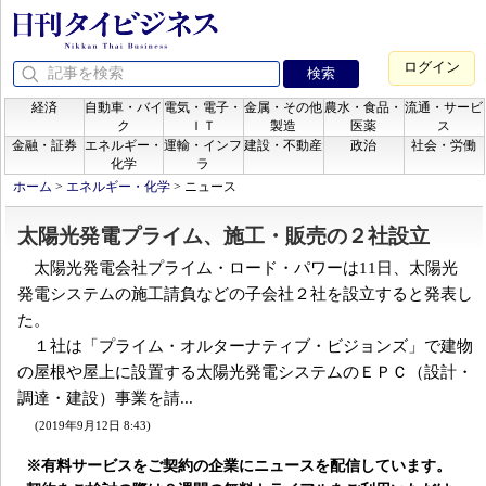
ログイン
経済
自動車・バイ
電気・電子・
金属・その他
農水・食品・
流通・サービ
ク
ＩＴ
製造
医薬
ス
金融・証券
エネルギー・
運輸・インフ
建設・不動産
政治
社会・労働
化学
ラ
ホーム
>
エネルギー・化学
>
ニュース
太陽光発電プライム、施工・販売の２社設立
太陽光発電会社プライム・ロード・パワーは11日、太陽光
発電システムの施工請負などの子会社２社を設立すると発表し
た。
１社は「プライム・オルターナティブ・ビジョンズ」で建物
の屋根や屋上に設置する太陽光発電システムのＥＰＣ（設計・
調達・建設）事業を請...
(2019年9月12日 8:43)
※有料サービスをご契約の企業にニュースを配信しています。