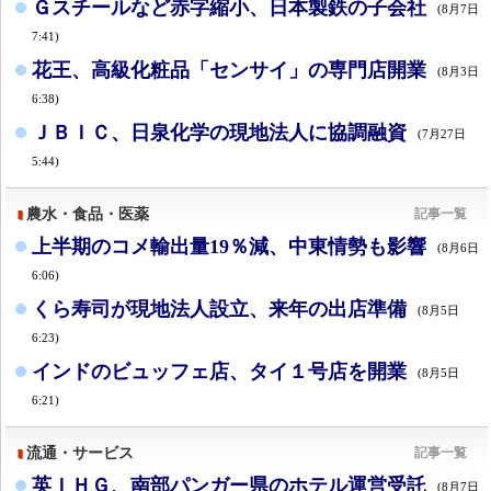
Ｇスチールなど赤字縮小、日本製鉄の子会社
(8月7日
7:41)
花王、高級化粧品「センサイ」の専門店開業
(8月3日
6:38)
ＪＢＩＣ、日泉化学の現地法人に協調融資
(7月27日
5:44)
農水・食品・医薬
記事一覧
上半期のコメ輸出量19％減、中東情勢も影響
(8月6日
6:06)
くら寿司が現地法人設立、来年の出店準備
(8月5日
6:23)
インドのビュッフェ店、タイ１号店を開業
(8月5日
6:21)
流通・サービス
記事一覧
英ＩＨＧ、南部パンガー県のホテル運営受託
(8月7日