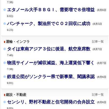
7:38)
エタノール大手ＢＢＧＩ、需要増で８倍増益
(8月6日
6:02)
バンチャーク、製油所でＣＯ２回収に成功
(8月5日
6:23)
運輸・インフラ
記事一覧
タイは東南アジア３位に後退、航空座席数
(8月7日
7:40)
物流サイノーが減収減益、海上運賃低下響く
(8月7日
7:38)
鉄道公団がソンクラー県で新事業、閣議承認
(8月6日
6:01)
建設・不動産
記事一覧
センシリ、野村不動産と住宅開発の合弁設立
(8月6日
6:05)