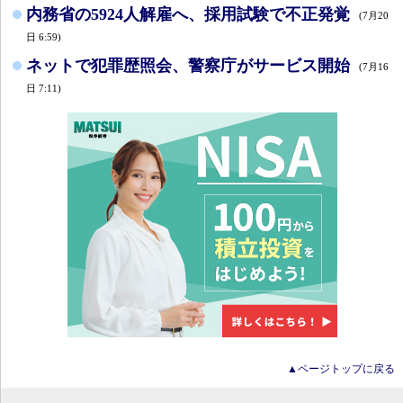
内務省の5924人解雇へ、採用試験で不正発覚
(7月20
日 6:59)
ネットで犯罪歴照会、警察庁がサービス開始
(7月16
日 7:11)
▲ページトップに戻る