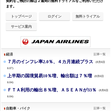
契約をご検討の際は２週間の無料トライアルをご利用いただけ
ます。
トップページ
ログイン
無料トライアル
サービス案内
経済
記事一覧
７月のインフレ率2.0％、４カ月連続プラス
(8月6日
6:07)
上半期の国境貿易10％増、輸出額は７％増
(8月6日
6:04)
ＦＴＡ利用の輸出８％増、ＡＳＥＡＮが33％
(8月6日
6:04)
自動車・バイク
記事一覧