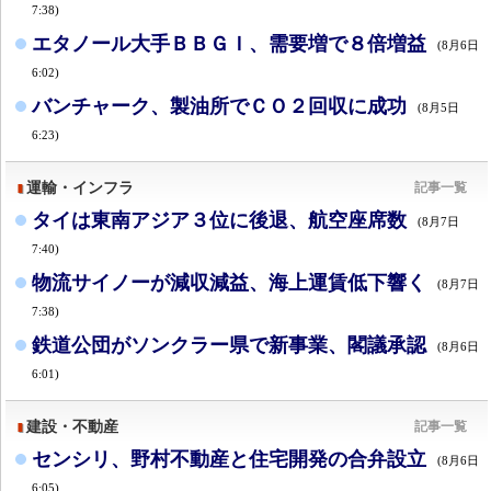
7:38)
エタノール大手ＢＢＧＩ、需要増で８倍増益
(8月6日
6:02)
バンチャーク、製油所でＣＯ２回収に成功
(8月5日
6:23)
運輸・インフラ
記事一覧
タイは東南アジア３位に後退、航空座席数
(8月7日
7:40)
物流サイノーが減収減益、海上運賃低下響く
(8月7日
7:38)
鉄道公団がソンクラー県で新事業、閣議承認
(8月6日
6:01)
建設・不動産
記事一覧
センシリ、野村不動産と住宅開発の合弁設立
(8月6日
6:05)