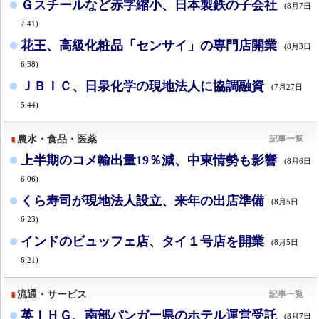
Ｇスチールなど赤字縮小、日本製鉄の子会社
(8月7日
7:41)
花王、高級化粧品「センサイ」の専門店開業
(8月3日
6:38)
ＪＢＩＣ、日泉化学の現地法人に協調融資
(7月27日
5:44)
農水・食品・医薬
記事一覧
上半期のコメ輸出量19％減、中東情勢も影響
(8月6日
6:06)
くら寿司が現地法人設立、来年の出店準備
(8月5日
6:23)
インドのビュッフェ店、タイ１号店を開業
(8月5日
6:21)
流通・サービス
記事一覧
英ＩＨＧ、南部パンガー県のホテル運営受託
(8月7日