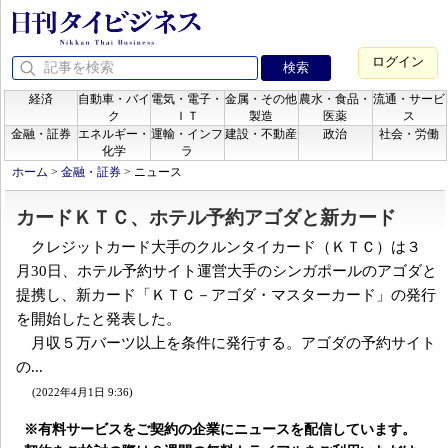
ログイン
経済
自動車・バイ
電気・電子・
金属・その他
農水・食品・
流通・サービ
ク
ＩＴ
製造
医薬
ス
金融・証券
エネルギー・
運輸・インフ
建設・不動産
政治
社会・労働
化学
ラ
ホーム
>
金融・証券
>
ニュース
カードＫＴＣ、ホテル予約アゴダと新カード
クレジットカード大手のクルンタイカード（ＫＴＣ）は３
月30日、ホテル予約サイト運営大手のシンガポールのアゴダと
提携し、新カード「ＫＴＣ－アゴダ・マスターカード」の発行
を開始したと発表した。
月収５万バーツ以上を条件に発行する。アゴダの予約サイト
の...
(2022年4月1日 9:36)
※有料サービスをご契約の企業にニュースを配信しています。