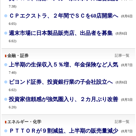
7:38)
ＣＰエクストラ、２年間でＳＣを60店開業へ
(8月6日
6:05)
週末市場に日本製品販売店、出品者を募集
(8月6日
6:02)
金融・証券
記事一覧
上半期の生保収入５％増、年金保険など人気
(8月7日
7:40)
ビヨンド証券、投資銀行業の子会社設立へ
(8月6日
6:02)
投資家信頼感が強気圏入り、２カ月ぶり改善
(8月5日
6:20)
エネルギー・化学
記事一覧
ＰＴＴＯＲが９割減益、上半期の販売量減少
(8月7日