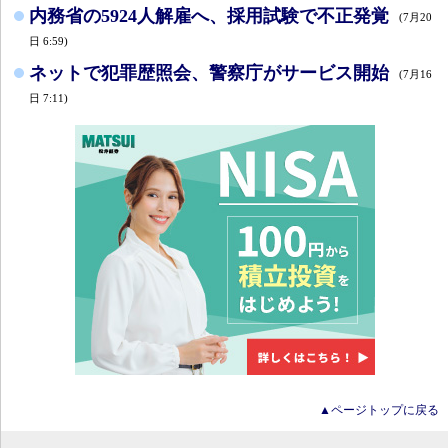
内務省の5924人解雇へ、採用試験で不正発覚
(7月20
日 6:59)
ネットで犯罪歴照会、警察庁がサービス開始
(7月16
日 7:11)
▲ページトップに戻る