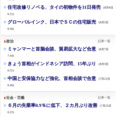
住宅改修リノベる、タイの初物件を31日発売
(8月4日
6:12)
グローバルインク、日本でＳＣの住宅販売
(8月3日
6:36)
政治
記事一覧
ミャンマーと首脳会談、貿易拡大など合意
(8月7日
7:44)
きょう首相がインドネシア訪問、15年ぶり
(8月3日
6:31)
中国と安保協力など強化、首相会談で合意
(7月21日
6:46)
社会・労働
記事一覧
６月の失業率0.9％に低下、２カ月ぶり改善
(7月22日
6:22)