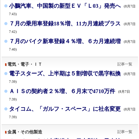
小鵬汽車、中国製の新型ＥＶ「Ｌ03」発売へ
(8月7日
7:43)
７月の乗用車登録18％増、11カ月連続プラス
(8月7日
7:42)
７月のバイク新車登録４％増、６カ月連続増
(8月7日
7:40)
電気・電子・ＩＴ
記事一覧
電子スターズ、上半期は５割増収で黒字転換
(8月7日
7:39)
ＡＩＳの契約者２％増、６月末で4710万件
(8月7日
7:39)
タイコム、「ガルフ・スペース」に社名変更
(8月7日
7:39)
金属・その他製造
記事一覧