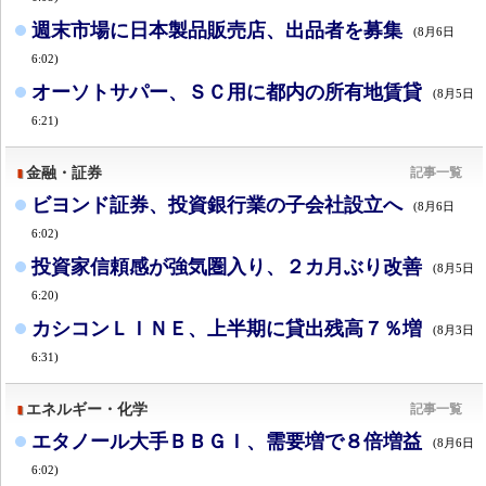
週末市場に日本製品販売店、出品者を募集
(8月6日
6:02)
オーソトサパー、ＳＣ用に都内の所有地賃貸
(8月5日
6:21)
金融・証券
記事一覧
ビヨンド証券、投資銀行業の子会社設立へ
(8月6日
6:02)
投資家信頼感が強気圏入り、２カ月ぶり改善
(8月5日
6:20)
カシコンＬＩＮＥ、上半期に貸出残高７％増
(8月3日
6:31)
エネルギー・化学
記事一覧
エタノール大手ＢＢＧＩ、需要増で８倍増益
(8月6日
6:02)