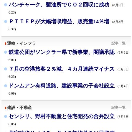
バンチャーク、製油所でＣＯ２回収に成功
(8月5日
6:23)
ＰＴＴＥＰが大幅増収増益、販売量14％増
(8月3日
6:37)
運輸・インフラ
記事一覧
鉄道公団がソンクラー県で新事業、閣議承認
(8月6日
6:01)
７月の空港旅客２％減、４カ月連続マイナス
(8月5日
6:23)
ドンムアン有料道路、建設事業の子会社設立
(8月4日
6:09)
建設・不動産
記事一覧
センシリ、野村不動産と住宅開発の合弁設立
(8月6日
6:05)