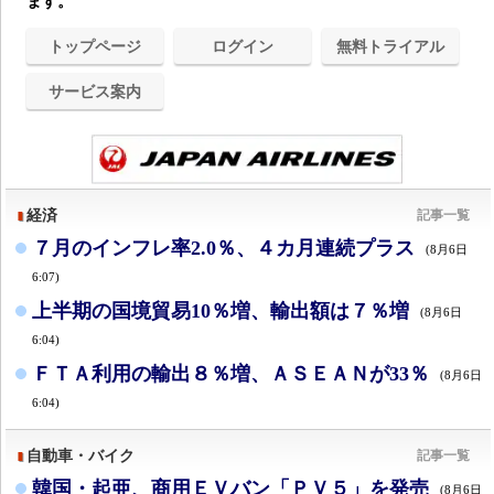
ます。
トップページ
ログイン
無料トライアル
サービス案内
経済
記事一覧
７月のインフレ率2.0％、４カ月連続プラス
(8月6日
6:07)
上半期の国境貿易10％増、輸出額は７％増
(8月6日
6:04)
ＦＴＡ利用の輸出８％増、ＡＳＥＡＮが33％
(8月6日
6:04)
自動車・バイク
記事一覧
韓国・起亜、商用ＥＶバン「ＰＶ５」を発売
(8月6日