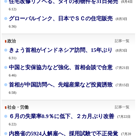
住宅改修リノベる、タイの初物件を31日発売
(8月4日
6:12)
グローバルインク、日本でＳＣの住宅販売
(8月3日
6:36)
政治
記事一覧
きょう首相がインドネシア訪問、15年ぶり
(8月3日
6:31)
中国と安保協力など強化、首相会談で合意
(7月21日
6:46)
首相が中国訪問へ、先端産業など投資誘致
(7月15日
6:58)
社会・労働
記事一覧
６月の失業率0.9％に低下、２カ月ぶり改善
(7月22日
6:22)
内務省の5924人解雇へ、採用試験で不正発覚
(7月20