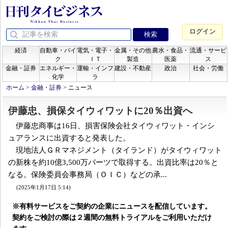
ログイン
経済
自動車・バイ
電気・電子・
金属・その他
農水・食品・
流通・サービ
ク
ＩＴ
製造
医薬
ス
金融・証券
エネルギー・
運輸・インフ
建設・不動産
政治
社会・労働
化学
ラ
ホーム
>
金融・証券
>
ニュース
伊藤忠、損保タイウィワットに20％出資へ
伊藤忠商事は16日、損害保険会社タイウィワット・インシ
ュアランスに出資すると発表した。
現地法人ＧＲマネジメント（タイランド）がタイウィワット
の新株を約10億3,500万バーツで取得する。出資比率は20％と
なる。保険委員会事務局（ＯＩＣ）などの承...
(2025年1月17日 5:14)
※有料サービスをご契約の企業にニュースを配信しています。
契約をご検討の際は２週間の無料トライアルをご利用いただけ