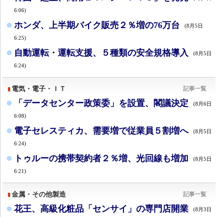
6:06)
ホンダ、上半期バイク販売２％増の76万台
(8月5日
6:25)
自動運転・運転支援、５種類の安全規格導入
(8月5日
6:24)
電気・電子・ＩＴ
記事一覧
「データセンター政策委」を設置、閣議決定
(8月6日
6:08)
電子セレスティカ、需要増で従業員５割増へ
(8月5日
6:24)
トゥルーの携帯契約者２％増、光回線も増加
(8月5日
6:21)
金属・その他製造
記事一覧
花王、高級化粧品「センサイ」の専門店開業
(8月3日