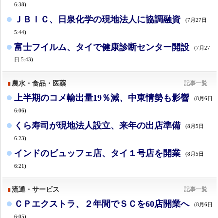
6:38)
ＪＢＩＣ、日泉化学の現地法人に協調融資
(7月27日
5:44)
富士フイルム、タイで健康診断センター開設
(7月27
日 5:43)
農水・食品・医薬
記事一覧
上半期のコメ輸出量19％減、中東情勢も影響
(8月6日
6:06)
くら寿司が現地法人設立、来年の出店準備
(8月5日
6:23)
インドのビュッフェ店、タイ１号店を開業
(8月5日
6:21)
流通・サービス
記事一覧
ＣＰエクストラ、２年間でＳＣを60店開業へ
(8月6日
6:05)