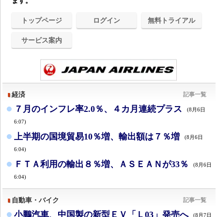
ます。
トップページ
ログイン
無料トライアル
サービス案内
経済
記事一覧
７月のインフレ率2.0％、４カ月連続プラス
(8月6日
6:07)
上半期の国境貿易10％増、輸出額は７％増
(8月6日
6:04)
ＦＴＡ利用の輸出８％増、ＡＳＥＡＮが33％
(8月6日
6:04)
自動車・バイク
記事一覧
小鵬汽車、中国製の新型ＥＶ「Ｌ03」発売へ
(8月7日