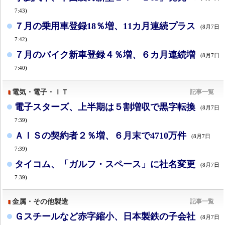
7:43)
７月の乗用車登録18％増、11カ月連続プラス
(8月7日
7:42)
７月のバイク新車登録４％増、６カ月連続増
(8月7日
7:40)
電気・電子・ＩＴ
記事一覧
電子スターズ、上半期は５割増収で黒字転換
(8月7日
7:39)
ＡＩＳの契約者２％増、６月末で4710万件
(8月7日
7:39)
タイコム、「ガルフ・スペース」に社名変更
(8月7日
7:39)
金属・その他製造
記事一覧
Ｇスチールなど赤字縮小、日本製鉄の子会社
(8月7日