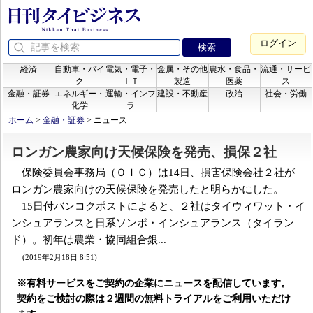
ログイン
経済
自動車・バイ
電気・電子・
金属・その他
農水・食品・
流通・サービ
ク
ＩＴ
製造
医薬
ス
金融・証券
エネルギー・
運輸・インフ
建設・不動産
政治
社会・労働
化学
ラ
ホーム
>
金融・証券
>
ニュース
ロンガン農家向け天候保険を発売、損保２社
保険委員会事務局（ＯＩＣ）は14日、損害保険会社２社が
ロンガン農家向けの天候保険を発売したと明らかにした。
15日付バンコクポストによると、２社はタイウィワット・イ
ンシュアランスと日系ソンポ・インシュアランス（タイラン
ド）。初年は農業・協同組合銀...
(2019年2月18日 8:51)
※有料サービスをご契約の企業にニュースを配信しています。
契約をご検討の際は２週間の無料トライアルをご利用いただけ