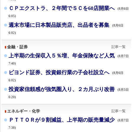
ＣＰエクストラ、２年間でＳＣを60店開業へ
(8月6日
6:05)
週末市場に日本製品販売店、出品者を募集
(8月6日
6:02)
金融・証券
記事一覧
上半期の生保収入５％増、年金保険など人気
(8月7日
7:40)
ビヨンド証券、投資銀行業の子会社設立へ
(8月6日
6:02)
投資家信頼感が強気圏入り、２カ月ぶり改善
(8月5日
6:20)
エネルギー・化学
記事一覧
ＰＴＴＯＲが９割減益、上半期の販売量減少
(8月7日
7:38)