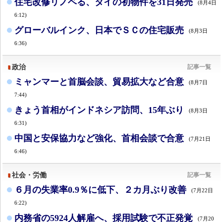
住宅改修リノベる、タイの初物件を31日発売
(8月4日
6:12)
グローバルインク、日本でＳＣの住宅販売
(8月3日
6:36)
政治
記事一覧
ミャンマーと首脳会談、貿易拡大など合意
(8月7日
7:44)
きょう首相がインドネシア訪問、15年ぶり
(8月3日
6:31)
中国と安保協力など強化、首相会談で合意
(7月21日
6:46)
社会・労働
記事一覧
６月の失業率0.9％に低下、２カ月ぶり改善
(7月22日
6:22)
内務省の5924人解雇へ、採用試験で不正発覚
(7月20