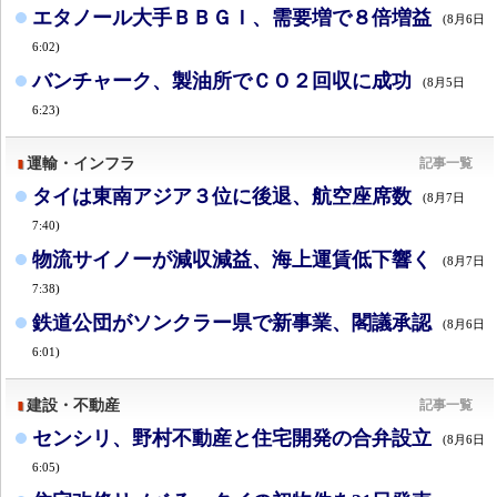
エタノール大手ＢＢＧＩ、需要増で８倍増益
(8月6日
6:02)
バンチャーク、製油所でＣＯ２回収に成功
(8月5日
6:23)
運輸・インフラ
記事一覧
タイは東南アジア３位に後退、航空座席数
(8月7日
7:40)
物流サイノーが減収減益、海上運賃低下響く
(8月7日
7:38)
鉄道公団がソンクラー県で新事業、閣議承認
(8月6日
6:01)
建設・不動産
記事一覧
センシリ、野村不動産と住宅開発の合弁設立
(8月6日
6:05)