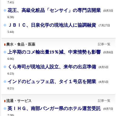
7:41)
花王、高級化粧品「センサイ」の専門店開業
(8月3日
6:38)
ＪＢＩＣ、日泉化学の現地法人に協調融資
(7月27日
5:44)
農水・食品・医薬
記事一覧
上半期のコメ輸出量19％減、中東情勢も影響
(8月6日
6:06)
くら寿司が現地法人設立、来年の出店準備
(8月5日
6:23)
インドのビュッフェ店、タイ１号店を開業
(8月5日
6:21)
流通・サービス
記事一覧
英ＩＨＧ、南部パンガー県のホテル運営受託
(8月7日
7:38)