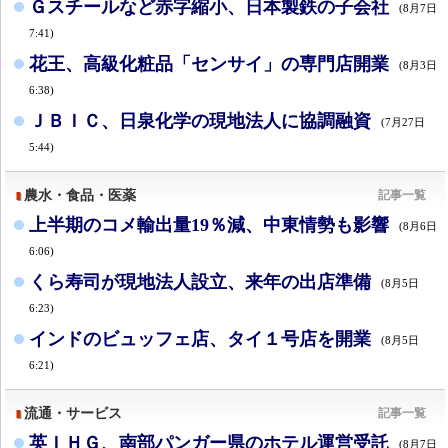
Ｇスチールなど赤字縮小、日本製鉄の子会社
(8月7日
7:41)
花王、高級化粧品「センサイ」の専門店開業
(8月3日
6:38)
ＪＢＩＣ、日泉化学の現地法人に協調融資
(7月27日
5:44)
農水・食品・医薬
記事一覧
上半期のコメ輸出量19％減、中東情勢も影響
(8月6日
6:06)
くら寿司が現地法人設立、来年の出店準備
(8月5日
6:23)
インドのビュッフェ店、タイ１号店を開業
(8月5日
6:21)
流通・サービス
記事一覧
英ＩＨＧ、南部パンガー県のホテル運営受託
(8月7日