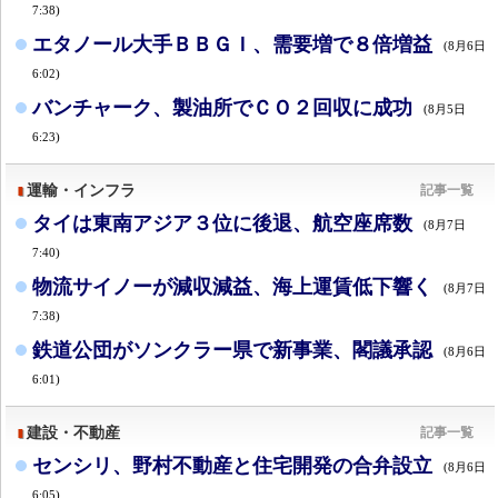
7:38)
エタノール大手ＢＢＧＩ、需要増で８倍増益
(8月6日
6:02)
バンチャーク、製油所でＣＯ２回収に成功
(8月5日
6:23)
運輸・インフラ
記事一覧
タイは東南アジア３位に後退、航空座席数
(8月7日
7:40)
物流サイノーが減収減益、海上運賃低下響く
(8月7日
7:38)
鉄道公団がソンクラー県で新事業、閣議承認
(8月6日
6:01)
建設・不動産
記事一覧
センシリ、野村不動産と住宅開発の合弁設立
(8月6日
6:05)