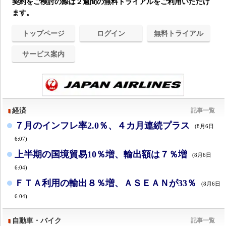
契約をご検討の際は２週間の無料トライアルをご利用いただけ
ます。
トップページ
ログイン
無料トライアル
サービス案内
経済
記事一覧
７月のインフレ率2.0％、４カ月連続プラス
(8月6日
6:07)
上半期の国境貿易10％増、輸出額は７％増
(8月6日
6:04)
ＦＴＡ利用の輸出８％増、ＡＳＥＡＮが33％
(8月6日
6:04)
自動車・バイク
記事一覧