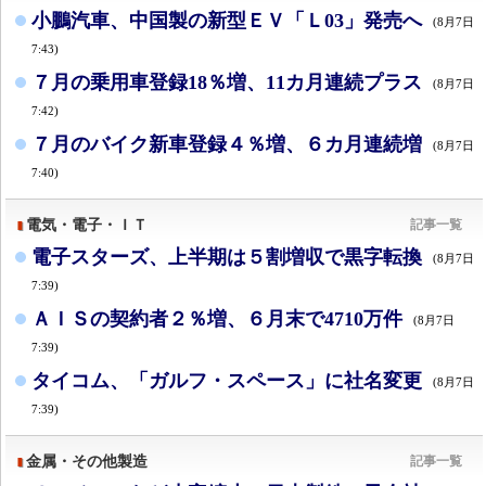
小鵬汽車、中国製の新型ＥＶ「Ｌ03」発売へ
(8月7日
7:43)
７月の乗用車登録18％増、11カ月連続プラス
(8月7日
7:42)
７月のバイク新車登録４％増、６カ月連続増
(8月7日
7:40)
電気・電子・ＩＴ
記事一覧
電子スターズ、上半期は５割増収で黒字転換
(8月7日
7:39)
ＡＩＳの契約者２％増、６月末で4710万件
(8月7日
7:39)
タイコム、「ガルフ・スペース」に社名変更
(8月7日
7:39)
金属・その他製造
記事一覧