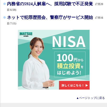
内務省の5924人解雇へ、採用試験で不正発覚
(7月20
日 6:59)
ネットで犯罪歴照会、警察庁がサービス開始
(7月16
日 7:11)
▲ページトップに戻る