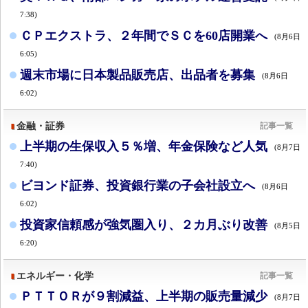
7:38)
ＣＰエクストラ、２年間でＳＣを60店開業へ
(8月6日
6:05)
週末市場に日本製品販売店、出品者を募集
(8月6日
6:02)
金融・証券
記事一覧
上半期の生保収入５％増、年金保険など人気
(8月7日
7:40)
ビヨンド証券、投資銀行業の子会社設立へ
(8月6日
6:02)
投資家信頼感が強気圏入り、２カ月ぶり改善
(8月5日
6:20)
エネルギー・化学
記事一覧
ＰＴＴＯＲが９割減益、上半期の販売量減少
(8月7日