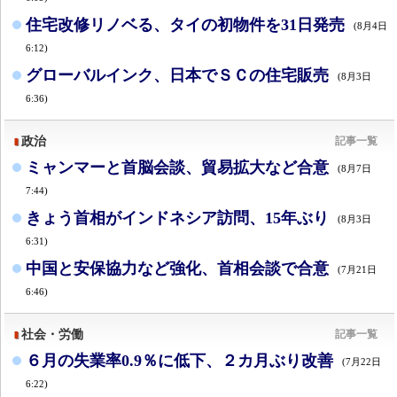
住宅改修リノベる、タイの初物件を31日発売
(8月4日
6:12)
グローバルインク、日本でＳＣの住宅販売
(8月3日
6:36)
政治
記事一覧
ミャンマーと首脳会談、貿易拡大など合意
(8月7日
7:44)
きょう首相がインドネシア訪問、15年ぶり
(8月3日
6:31)
中国と安保協力など強化、首相会談で合意
(7月21日
6:46)
社会・労働
記事一覧
６月の失業率0.9％に低下、２カ月ぶり改善
(7月22日
6:22)