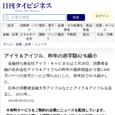
ログイン
経済
自動車・バイ
電気・電子・
金属・その他
農水・食品・
流通・サービ
ク
ＩＴ
製造
医薬
ス
金融・証券
エネルギー・
運輸・インフ
建設・不動産
政治
社会・労働
化学
ラ
ホーム
>
金融・証券
>
ニュース
アイラ＆アイフル、昨年の赤字額42％縮小
金融持ち株会社アイラ・キャピタルは２月28日、消費者金
融の合弁会社アイラ＆アイフルの昨年の最終損益が３億5,440
万バーツの赤字だったと明らかにした。前年比で42％縮小し
た。
日本の消費者金融大手アイフルなどとアイラ＆アイフルを設
立し、2015年...
(2019年3月1日 9:22)
※有料サービスをご契約の企業にニュースを配信しています。