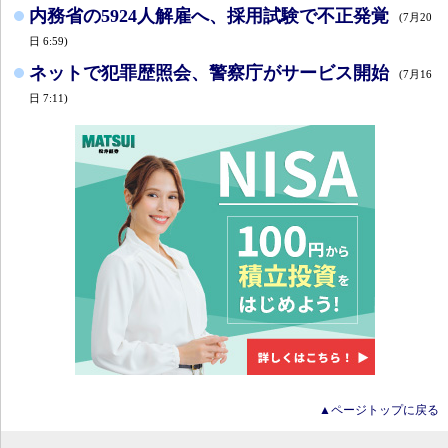
内務省の5924人解雇へ、採用試験で不正発覚
(7月20
日 6:59)
ネットで犯罪歴照会、警察庁がサービス開始
(7月16
日 7:11)
▲ページトップに戻る