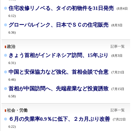
住宅改修リノベる、タイの初物件を31日発売
(8月4日
6:12)
グローバルインク、日本でＳＣの住宅販売
(8月3日
6:36)
政治
記事一覧
きょう首相がインドネシア訪問、15年ぶり
(8月3日
6:31)
中国と安保協力など強化、首相会談で合意
(7月21日
6:46)
首相が中国訪問へ、先端産業など投資誘致
(7月15日
6:58)
社会・労働
記事一覧
６月の失業率0.9％に低下、２カ月ぶり改善
(7月22日
6:22)