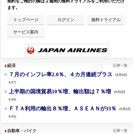
契約をご検討の際は２週間の無料トライアルをご利用いただけ
ます。
トップページ
ログイン
無料トライアル
サービス案内
経済
記事一覧
７月のインフレ率2.0％、４カ月連続プラス
(8月6日
6:07)
上半期の国境貿易10％増、輸出額は７％増
(8月6日
6:04)
ＦＴＡ利用の輸出８％増、ＡＳＥＡＮが33％
(8月6日
6:04)
自動車・バイク
記事一覧