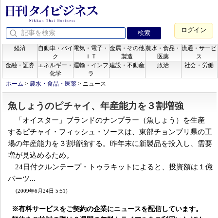
ログイン
経済
自動車・バイ
電気・電子・
金属・その他
農水・食品・
流通・サービ
ク
ＩＴ
製造
医薬
ス
金融・証券
エネルギー・
運輸・インフ
建設・不動産
政治
社会・労働
化学
ラ
ホーム
>
農水・食品・医薬
>
ニュース
魚しょうのピチャイ、年産能力を３割増強
「オイスター」ブランドのナンプラー（魚しょう）を生産
するピチャイ・フィッシュ・ソースは、東部チョンブリ県の工
場の年産能力を３割増強する。昨年末に新製品を投入し、需要
増が見込めるため。
24日付クルンテープ・トゥラキットによると、投資額は１億
バーツ...
(2009年6月24日 5:51)
※有料サービスをご契約の企業にニュースを配信しています。