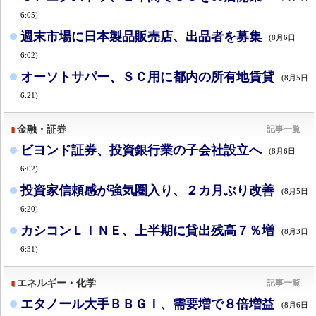
6:05)
週末市場に日本製品販売店、出品者を募集
(8月6日
6:02)
オーソトサパー、ＳＣ用に都内の所有地賃貸
(8月5日
6:21)
金融・証券
記事一覧
ビヨンド証券、投資銀行業の子会社設立へ
(8月6日
6:02)
投資家信頼感が強気圏入り、２カ月ぶり改善
(8月5日
6:20)
カシコンＬＩＮＥ、上半期に貸出残高７％増
(8月3日
6:31)
エネルギー・化学
記事一覧
エタノール大手ＢＢＧＩ、需要増で８倍増益
(8月6日