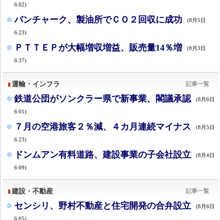
6:02)
バンチャーク、製油所でＣＯ２回収に成功
(8月5日
6:23)
ＰＴＴＥＰが大幅増収増益、販売量14％増
(8月3日
6:37)
運輸・インフラ
記事一覧
鉄道公団がソンクラー県で新事業、閣議承認
(8月6日
6:01)
７月の空港旅客２％減、４カ月連続マイナス
(8月5日
6:23)
ドンムアン有料道路、建設事業の子会社設立
(8月4日
6:09)
建設・不動産
記事一覧
センシリ、野村不動産と住宅開発の合弁設立
(8月6日
6:05)