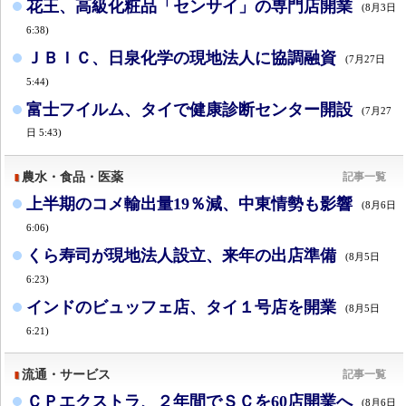
花王、高級化粧品「センサイ」の専門店開業
(8月3日
6:38)
ＪＢＩＣ、日泉化学の現地法人に協調融資
(7月27日
5:44)
富士フイルム、タイで健康診断センター開設
(7月27
日 5:43)
農水・食品・医薬
記事一覧
上半期のコメ輸出量19％減、中東情勢も影響
(8月6日
6:06)
くら寿司が現地法人設立、来年の出店準備
(8月5日
6:23)
インドのビュッフェ店、タイ１号店を開業
(8月5日
6:21)
流通・サービス
記事一覧
ＣＰエクストラ、２年間でＳＣを60店開業へ
(8月6日