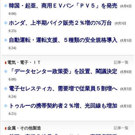
韓国・起亜、商用ＥＶバン「ＰＶ５」を発売
(8月6日
6:06)
ホンダ、上半期バイク販売２％増の76万台
(8月5日
6:25)
自動運転・運転支援、５種類の安全規格導入
(8月5日
6:24)
電気・電子・ＩＴ
記事一覧
「データセンター政策委」を設置、閣議決定
(8月6日
6:08)
電子セレスティカ、需要増で従業員５割増へ
(8月5日
6:24)
トゥルーの携帯契約者２％増、光回線も増加
(8月5日
6:21)
金属・その他製造
記事一覧