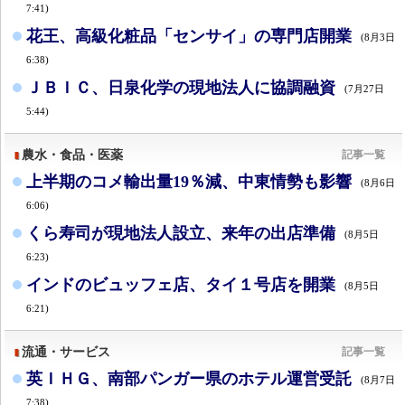
7:41)
花王、高級化粧品「センサイ」の専門店開業
(8月3日
6:38)
ＪＢＩＣ、日泉化学の現地法人に協調融資
(7月27日
5:44)
農水・食品・医薬
記事一覧
上半期のコメ輸出量19％減、中東情勢も影響
(8月6日
6:06)
くら寿司が現地法人設立、来年の出店準備
(8月5日
6:23)
インドのビュッフェ店、タイ１号店を開業
(8月5日
6:21)
流通・サービス
記事一覧
英ＩＨＧ、南部パンガー県のホテル運営受託
(8月7日
7:38)