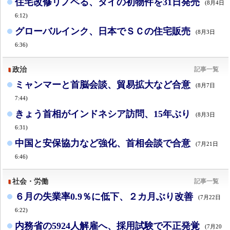
住宅改修リノベる、タイの初物件を31日発売
(8月4日
6:12)
グローバルインク、日本でＳＣの住宅販売
(8月3日
6:36)
政治
記事一覧
ミャンマーと首脳会談、貿易拡大など合意
(8月7日
7:44)
きょう首相がインドネシア訪問、15年ぶり
(8月3日
6:31)
中国と安保協力など強化、首相会談で合意
(7月21日
6:46)
社会・労働
記事一覧
６月の失業率0.9％に低下、２カ月ぶり改善
(7月22日
6:22)
内務省の5924人解雇へ、採用試験で不正発覚
(7月20