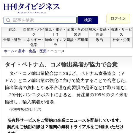
ログイン
経済
自動車・バイ
電気・電子・
金属・その他
農水・食品・
流通・サービ
ク
ＩＴ
製造
医薬
ス
金融・証券
エネルギー・
運輸・インフ
建設・不動産
政治
社会・労働
化学
ラ
ホーム
>
農水・食品・医薬
>
ニュース
タイ・ベトナム、コメ輸出業者が協力で合意
タイ・コメ輸出業協会はこのほど、ベトナム食品協会（Ｖ
ＦＡ）とコメ輸出業の強化に向けて協力することで合意した。
輸出業者の負担となる不合理な商習慣の是正などに取り組む。
29日付バンコクポストによると、発注量の105％のタイ米を
輸出し、輸入業者が相場...
(2009年6月29日 8:57)
※有料サービスをご契約の企業にニュースを配信しています。
契約をご検討の際は２週間の無料トライアルをご利用いただけ