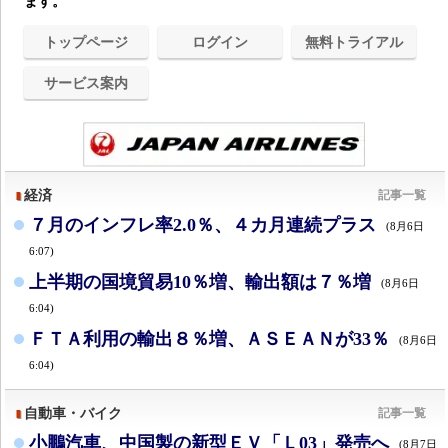
ます。
トップページ
ログイン
無料トライアル
サービス案内
経済
記事一覧
７月のインフレ率2.0％、４カ月連続プラス
(8月6日
6:07)
上半期の国境貿易10％増、輸出額は７％増
(8月6日
6:04)
ＦＴＡ利用の輸出８％増、ＡＳＥＡＮが33％
(8月6日
6:04)
自動車・バイク
記事一覧
小鵬汽車、中国製の新型ＥＶ「Ｌ03」発売へ
(8月7日