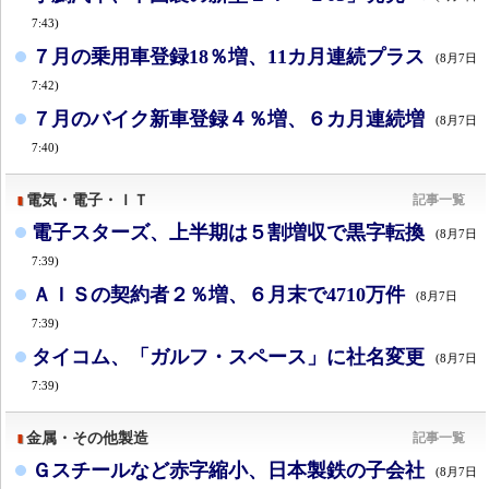
7:43)
７月の乗用車登録18％増、11カ月連続プラス
(8月7日
7:42)
７月のバイク新車登録４％増、６カ月連続増
(8月7日
7:40)
電気・電子・ＩＴ
記事一覧
電子スターズ、上半期は５割増収で黒字転換
(8月7日
7:39)
ＡＩＳの契約者２％増、６月末で4710万件
(8月7日
7:39)
タイコム、「ガルフ・スペース」に社名変更
(8月7日
7:39)
金属・その他製造
記事一覧
Ｇスチールなど赤字縮小、日本製鉄の子会社
(8月7日