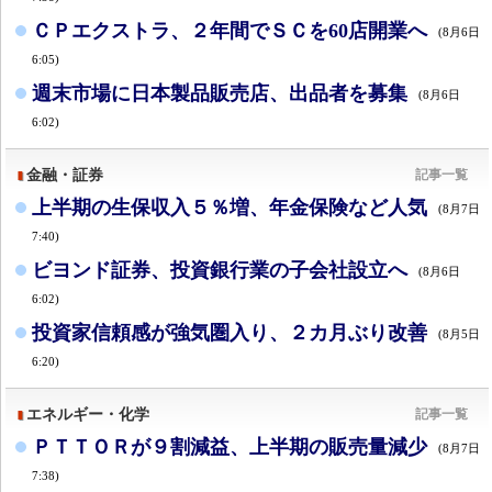
ＣＰエクストラ、２年間でＳＣを60店開業へ
(8月6日
6:05)
週末市場に日本製品販売店、出品者を募集
(8月6日
6:02)
金融・証券
記事一覧
上半期の生保収入５％増、年金保険など人気
(8月7日
7:40)
ビヨンド証券、投資銀行業の子会社設立へ
(8月6日
6:02)
投資家信頼感が強気圏入り、２カ月ぶり改善
(8月5日
6:20)
エネルギー・化学
記事一覧
ＰＴＴＯＲが９割減益、上半期の販売量減少
(8月7日
7:38)