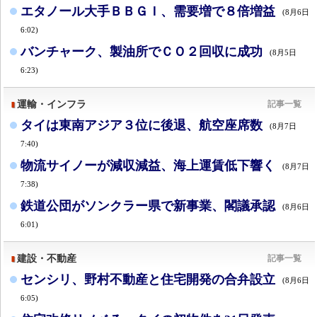
エタノール大手ＢＢＧＩ、需要増で８倍増益
(8月6日
6:02)
バンチャーク、製油所でＣＯ２回収に成功
(8月5日
6:23)
運輸・インフラ
記事一覧
タイは東南アジア３位に後退、航空座席数
(8月7日
7:40)
物流サイノーが減収減益、海上運賃低下響く
(8月7日
7:38)
鉄道公団がソンクラー県で新事業、閣議承認
(8月6日
6:01)
建設・不動産
記事一覧
センシリ、野村不動産と住宅開発の合弁設立
(8月6日
6:05)