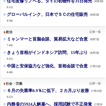
住宅改修リノベる、タイの初物件を31日発売
(8月4日
6:12)
グローバルインク、日本でＳＣの住宅販売
(8月3日
6:36)
政治
記事一覧
ミャンマーと首脳会談、貿易拡大など合意
(8月7日
7:44)
きょう首相がインドネシア訪問、15年ぶり
(8月3日
6:31)
中国と安保協力など強化、首相会談で合意
(7月21日
6:46)
社会・労働
記事一覧
６月の失業率0.9％に低下、２カ月ぶり改善
(7月22日
6:22)
内務省の5924人解雇へ、採用試験で不正発覚
(7月20