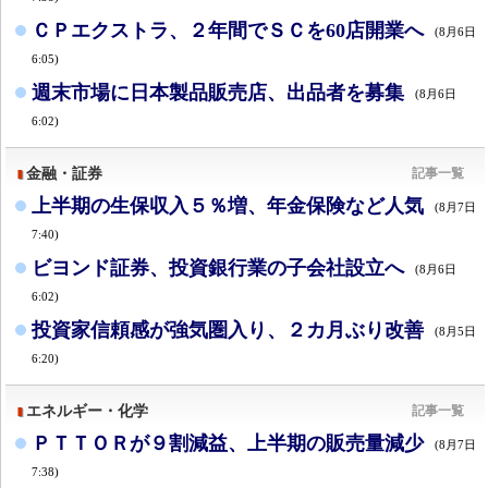
ＣＰエクストラ、２年間でＳＣを60店開業へ
(8月6日
6:05)
週末市場に日本製品販売店、出品者を募集
(8月6日
6:02)
金融・証券
記事一覧
上半期の生保収入５％増、年金保険など人気
(8月7日
7:40)
ビヨンド証券、投資銀行業の子会社設立へ
(8月6日
6:02)
投資家信頼感が強気圏入り、２カ月ぶり改善
(8月5日
6:20)
エネルギー・化学
記事一覧
ＰＴＴＯＲが９割減益、上半期の販売量減少
(8月7日
7:38)