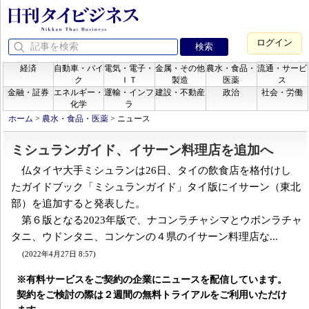
ログイン
経済
自動車・バイ
電気・電子・
金属・その他
農水・食品・
流通・サービ
ク
ＩＴ
製造
医薬
ス
金融・証券
エネルギー・
運輸・インフ
建設・不動産
政治
社会・労働
化学
ラ
ホーム
>
農水・食品・医薬
>
ニュース
ミシュランガイド、イサーン料理店を追加へ
仏タイヤ大手ミシュランは26日、タイの飲食店を格付けし
たガイドブック「ミシュランガイド」タイ版にイサーン（東北
部）を追加すると発表した。
第６版となる2023年版で、ナコンラチャシマとウボンラチャ
タニ、ウドンタニ、コンケンの４県のイサーン料理店な...
(2022年4月27日 8:57)
※有料サービスをご契約の企業にニュースを配信しています。
契約をご検討の際は２週間の無料トライアルをご利用いただけ