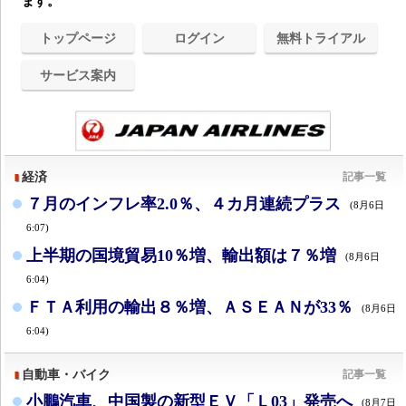
ます。
トップページ
ログイン
無料トライアル
サービス案内
経済
記事一覧
７月のインフレ率2.0％、４カ月連続プラス
(8月6日
6:07)
上半期の国境貿易10％増、輸出額は７％増
(8月6日
6:04)
ＦＴＡ利用の輸出８％増、ＡＳＥＡＮが33％
(8月6日
6:04)
自動車・バイク
記事一覧
小鵬汽車、中国製の新型ＥＶ「Ｌ03」発売へ
(8月7日