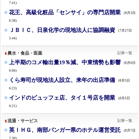
7:41)
花王、高級化粧品「センサイ」の専門店開業
(8月3日
6:38)
ＪＢＩＣ、日泉化学の現地法人に協調融資
(7月27日
5:44)
農水・食品・医薬
記事一覧
上半期のコメ輸出量19％減、中東情勢も影響
(8月6日
6:06)
くら寿司が現地法人設立、来年の出店準備
(8月5日
6:23)
インドのビュッフェ店、タイ１号店を開業
(8月5日
6:21)
流通・サービス
記事一覧
英ＩＨＧ、南部パンガー県のホテル運営受託
(8月7日
7:38)