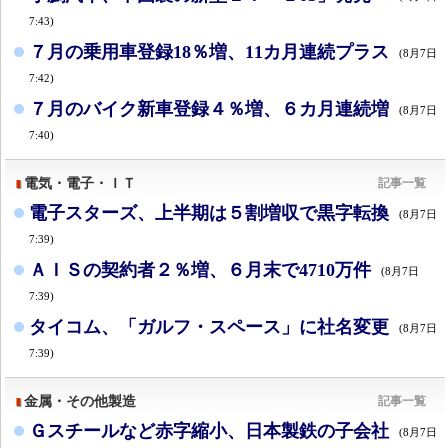
7:43)
７月の乗用車登録18％増、11カ月連続プラス
(8月7日
7:42)
７月のバイク新車登録４％増、６カ月連続増
(8月7日
7:40)
電気・電子・ＩＴ
記事一覧
電子スターズ、上半期は５割増収で黒字転換
(8月7日
7:39)
ＡＩＳの契約者２％増、６月末で4710万件
(8月7日
7:39)
タイコム、「ガルフ・スペース」に社名変更
(8月7日
7:39)
金属・その他製造
記事一覧
Ｇスチールなど赤字縮小、日本製鉄の子会社
(8月7日