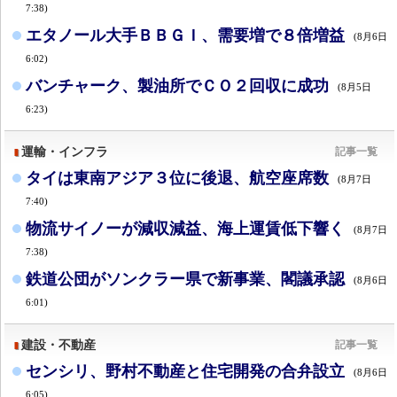
7:38)
エタノール大手ＢＢＧＩ、需要増で８倍増益
(8月6日
6:02)
バンチャーク、製油所でＣＯ２回収に成功
(8月5日
6:23)
運輸・インフラ
記事一覧
タイは東南アジア３位に後退、航空座席数
(8月7日
7:40)
物流サイノーが減収減益、海上運賃低下響く
(8月7日
7:38)
鉄道公団がソンクラー県で新事業、閣議承認
(8月6日
6:01)
建設・不動産
記事一覧
センシリ、野村不動産と住宅開発の合弁設立
(8月6日
6:05)