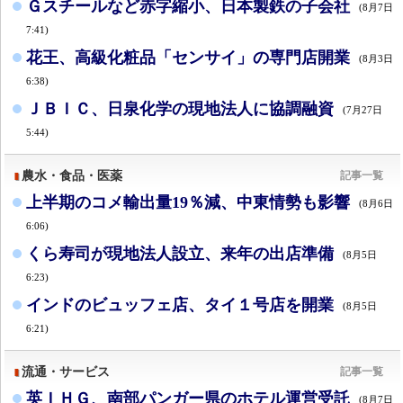
Ｇスチールなど赤字縮小、日本製鉄の子会社
(8月7日
7:41)
花王、高級化粧品「センサイ」の専門店開業
(8月3日
6:38)
ＪＢＩＣ、日泉化学の現地法人に協調融資
(7月27日
5:44)
農水・食品・医薬
記事一覧
上半期のコメ輸出量19％減、中東情勢も影響
(8月6日
6:06)
くら寿司が現地法人設立、来年の出店準備
(8月5日
6:23)
インドのビュッフェ店、タイ１号店を開業
(8月5日
6:21)
流通・サービス
記事一覧
英ＩＨＧ、南部パンガー県のホテル運営受託
(8月7日