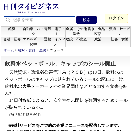
ログイン
経済
自動車・バイ
電気・電子・
金属・その他
農水・食品・
流通・サービ
ク
ＩＴ
製造
医薬
ス
金融・証券
エネルギー・
運輸・インフ
建設・不動産
政治
社会・労働
化学
ラ
ホーム
>
農水・食品・医薬
>
ニュース
飲料水ペットボトル、キャップのシール廃止
天然資源・環境省公害管理局（ＰＣＤ）は13日、飲料水の
ペットボトルのキャップに貼られているシールの廃止に向け、
飲料水の大手メーカー５社や業界団体などと協力する覚書を結
んだ。
14日付各紙によると、安全性や未開封を強調するためシール
が貼られているが...
(2018年2月15日 6:31)
※有料サービスをご契約の企業にニュースを配信しています。