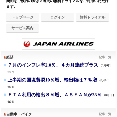
契約をご検討の際は２週間の無料トライアルをご利用いただけ
ます。
トップページ
ログイン
無料トライアル
サービス案内
経済
記事一覧
７月のインフレ率2.0％、４カ月連続プラス
(8月6日
6:07)
上半期の国境貿易10％増、輸出額は７％増
(8月6日
6:04)
ＦＴＡ利用の輸出８％増、ＡＳＥＡＮが33％
(8月6日
6:04)
自動車・バイク
記事一覧