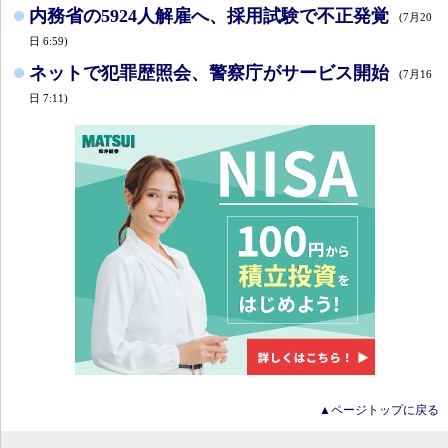
内務省の5924人解雇へ、採用試験で不正発覚
(7月20
日 6:59)
ネットで犯罪歴照会、警察庁がサービス開始
(7月16
日 7:11)
▲ページトップに戻る