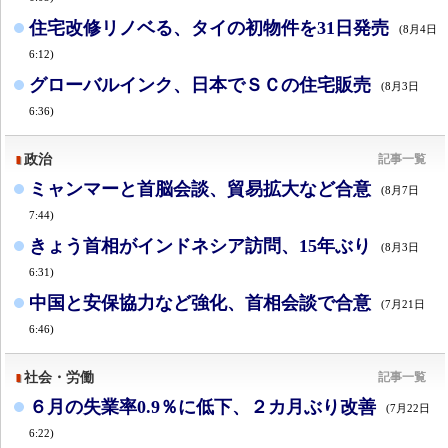
住宅改修リノベる、タイの初物件を31日発売
(8月4日
6:12)
グローバルインク、日本でＳＣの住宅販売
(8月3日
6:36)
政治
記事一覧
ミャンマーと首脳会談、貿易拡大など合意
(8月7日
7:44)
きょう首相がインドネシア訪問、15年ぶり
(8月3日
6:31)
中国と安保協力など強化、首相会談で合意
(7月21日
6:46)
社会・労働
記事一覧
６月の失業率0.9％に低下、２カ月ぶり改善
(7月22日
6:22)