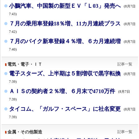
小鵬汽車、中国製の新型ＥＶ「Ｌ03」発売へ
(8月7日
7:43)
７月の乗用車登録18％増、11カ月連続プラス
(8月7日
7:42)
７月のバイク新車登録４％増、６カ月連続増
(8月7日
7:40)
電気・電子・ＩＴ
記事一覧
電子スターズ、上半期は５割増収で黒字転換
(8月7日
7:39)
ＡＩＳの契約者２％増、６月末で4710万件
(8月7日
7:39)
タイコム、「ガルフ・スペース」に社名変更
(8月7日
7:39)
金属・その他製造
記事一覧