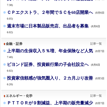
7:38)
ＣＰエクストラ、２年間でＳＣを60店開業へ
(8月6日
6:05)
週末市場に日本製品販売店、出品者を募集
(8月6日
6:02)
金融・証券
記事一覧
上半期の生保収入５％増、年金保険など人気
(8月7日
7:40)
ビヨンド証券、投資銀行業の子会社設立へ
(8月6日
6:02)
投資家信頼感が強気圏入り、２カ月ぶり改善
(8月5日
6:20)
エネルギー・化学
記事一覧
ＰＴＴＯＲが９割減益、上半期の販売量減少
(8月7日