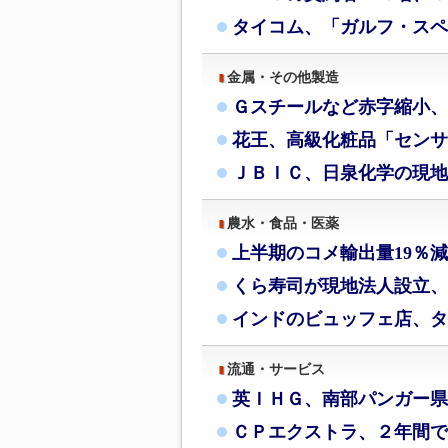
タイコム、「ガルフ・スペ
金属・その他製造
Ｇスチールなど赤字縮小、
花王、高級化粧品「センサ
ＪＢＩＣ、日泉化学の現地
農水・食品・医薬
上半期のコメ輸出量19％
くら寿司が現地法人設立、
インドのビュッフェ店、タ
流通・サービス
英ＩＨＧ、南部パンガー県
ＣＰエクストラ、２年間で