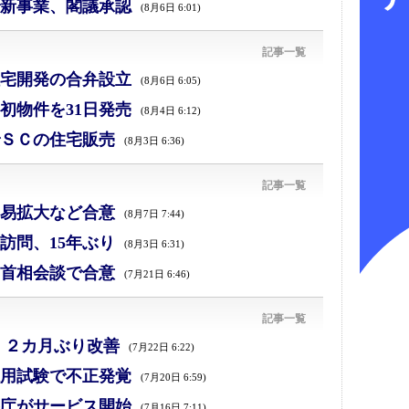
新事業、閣議承認
(8月6日 6:01)
記事一覧
宅開発の合弁設立
(8月6日 6:05)
初物件を31日発売
(8月4日 6:12)
ＳＣの住宅販売
(8月3日 6:36)
記事一覧
易拡大など合意
(8月7日 7:44)
訪問、15年ぶり
(8月3日 6:31)
首相会談で合意
(7月21日 6:46)
記事一覧
、２カ月ぶり改善
(7月22日 6:22)
採用試験で不正発覚
(7月20日 6:59)
庁がサービス開始
(7月16日 7:11)