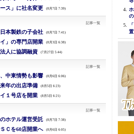
専
ース」に社名変更
(8月7日 7:39)
ホ
の
記事一覧
「
日本製鉄の子会社
置
(8月7日 7:41)
イ」の専門店開業
(8月3日 6:38)
法人に協調融資
(7月27日 5:44)
記事一覧
減、中東情勢も影響
(8月6日 6:06)
来年の出店準備
(8月5日 6:23)
イ１号店を開業
(8月5日 6:21)
記事一覧
のホテル運営受託
(8月7日 7:38)
ＳＣを60店開業へ
(8月6日 6:05)