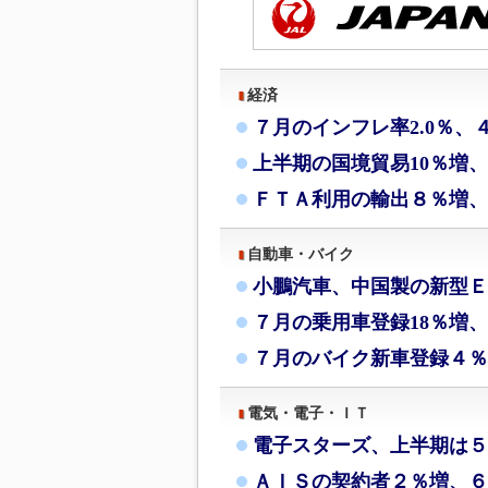
経済
７月のインフレ率2.0％、
上半期の国境貿易10％増
ＦＴＡ利用の輸出８％増、
自動車・バイク
小鵬汽車、中国製の新型Ｅ
７月の乗用車登録18％増、
７月のバイク新車登録４％
電気・電子・ＩＴ
電子スターズ、上半期は５
ＡＩＳの契約者２％増、６月