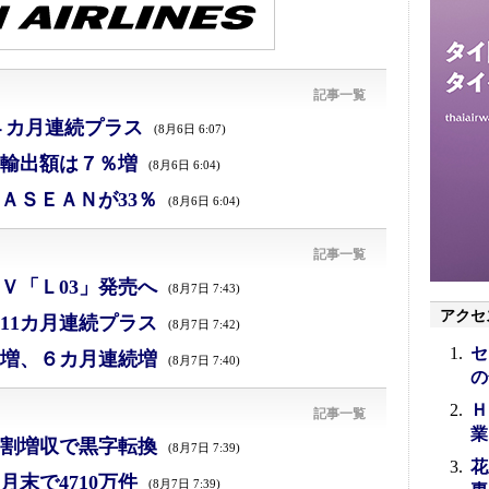
記事一覧
４カ月連続プラス
(8月6日 6:07)
、輸出額は７％増
(8月6日 6:04)
ＡＳＥＡＮが33％
(8月6日 6:04)
記事一覧
Ｖ「Ｌ03」発売へ
(8月7日 7:43)
アクセ
11カ月連続プラス
(8月7日 7:42)
セ
増、６カ月連続増
(8月7日 7:40)
の
Ｈ
記事一覧
業
割増収で黒字転換
(8月7日 7:39)
花
末で4710万件
(8月7日 7:39)