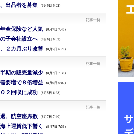
、出品者を募集
(8月6日 6:02)
記事一覧
年金保険など人気
(8月7日 7:40)
の子会社設立へ
(8月6日 6:02)
、２カ月ぶり改善
(8月5日 6:20)
記事一覧
半期の販売量減少
(8月7日 7:38)
需要増で８倍増益
(8月6日 6:02)
Ｏ２回収に成功
(8月5日 6:23)
記事一覧
退、航空座席数
(8月7日 7:40)
海上運賃低下響く
(8月7日 7:38)