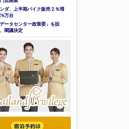
門店開業
ンダ、上半期バイク販売２％増
76万台
データセンター政策委」を設
、閣議決定