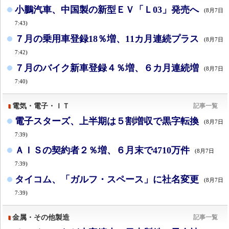
小鵬汽車、中国製の新型ＥＶ「Ｌ03」発売へ
(8月7日
7:43)
７月の乗用車登録18％増、11カ月連続プラス
(8月7日
7:42)
７月のバイク新車登録４％増、６カ月連続増
(8月7日
7:40)
電気・電子・ＩＴ
記事一覧
電子スターズ、上半期は５割増収で黒字転換
(8月7日
7:39)
ＡＩＳの契約者２％増、６月末で4710万件
(8月7日
7:39)
タイコム、「ガルフ・スペース」に社名変更
(8月7日
7:39)
金属・その他製造
記事一覧