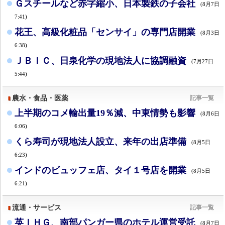
Ｇスチールなど赤字縮小、日本製鉄の子会社
(8月7日
7:41)
花王、高級化粧品「センサイ」の専門店開業
(8月3日
6:38)
ＪＢＩＣ、日泉化学の現地法人に協調融資
(7月27日
5:44)
農水・食品・医薬
記事一覧
上半期のコメ輸出量19％減、中東情勢も影響
(8月6日
6:06)
くら寿司が現地法人設立、来年の出店準備
(8月5日
6:23)
インドのビュッフェ店、タイ１号店を開業
(8月5日
6:21)
流通・サービス
記事一覧
英ＩＨＧ、南部パンガー県のホテル運営受託
(8月7日