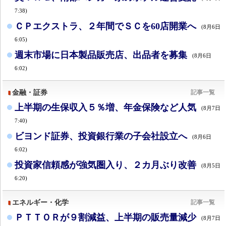
7:38)
ＣＰエクストラ、２年間でＳＣを60店開業へ
(8月6日
6:05)
週末市場に日本製品販売店、出品者を募集
(8月6日
6:02)
金融・証券
記事一覧
上半期の生保収入５％増、年金保険など人気
(8月7日
7:40)
ビヨンド証券、投資銀行業の子会社設立へ
(8月6日
6:02)
投資家信頼感が強気圏入り、２カ月ぶり改善
(8月5日
6:20)
エネルギー・化学
記事一覧
ＰＴＴＯＲが９割減益、上半期の販売量減少
(8月7日