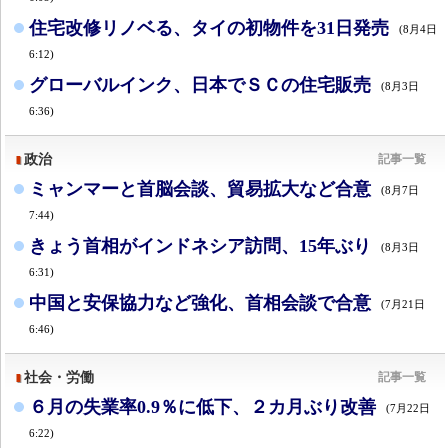
住宅改修リノベる、タイの初物件を31日発売
(8月4日
6:12)
グローバルインク、日本でＳＣの住宅販売
(8月3日
6:36)
政治
記事一覧
ミャンマーと首脳会談、貿易拡大など合意
(8月7日
7:44)
きょう首相がインドネシア訪問、15年ぶり
(8月3日
6:31)
中国と安保協力など強化、首相会談で合意
(7月21日
6:46)
社会・労働
記事一覧
６月の失業率0.9％に低下、２カ月ぶり改善
(7月22日
6:22)