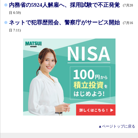
内務省の5924人解雇へ、採用試験で不正発覚
(7月20
日 6:59)
ネットで犯罪歴照会、警察庁がサービス開始
(7月16
日 7:11)
▲ページトップに戻る