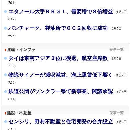
7:38)
エタノール大手ＢＢＧＩ、需要増で８倍増益
(8月6日
6:02)
バンチャーク、製油所でＣＯ２回収に成功
(8月5日
6:23)
運輸・インフラ
記事一覧
タイは東南アジア３位に後退、航空座席数
(8月7日
7:40)
物流サイノーが減収減益、海上運賃低下響く
(8月7日
7:38)
鉄道公団がソンクラー県で新事業、閣議承認
(8月6日
6:01)
建設・不動産
記事一覧
センシリ、野村不動産と住宅開発の合弁設立
(8月6日
6:05)