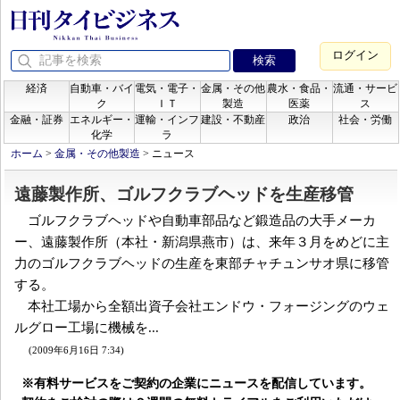
ログイン
経済
自動車・バイ
電気・電子・
金属・その他
農水・食品・
流通・サービ
ク
ＩＴ
製造
医薬
ス
金融・証券
エネルギー・
運輸・インフ
建設・不動産
政治
社会・労働
化学
ラ
ホーム
>
金属・その他製造
>
ニュース
遠藤製作所、ゴルフクラブヘッドを生産移管
ゴルフクラブヘッドや自動車部品など鍛造品の大手メーカ
ー、遠藤製作所（本社・新潟県燕市）は、来年３月をめどに主
力のゴルフクラブヘッドの生産を東部チャチュンサオ県に移管
する。
本社工場から全額出資子会社エンドウ・フォージングのウェ
ルグロー工場に機械を...
(2009年6月16日 7:34)
※有料サービスをご契約の企業にニュースを配信しています。