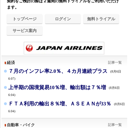
契約をご検討の際は２週間の無料トライアルをご利用いただけ
ます。
トップページ
ログイン
無料トライアル
サービス案内
経済
記事一覧
７月のインフレ率2.0％、４カ月連続プラス
(8月6日
6:07)
上半期の国境貿易10％増、輸出額は７％増
(8月6日
6:04)
ＦＴＡ利用の輸出８％増、ＡＳＥＡＮが33％
(8月6日
6:04)
自動車・バイク
記事一覧