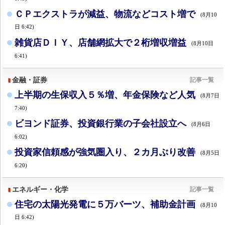
ＣＰエクストラが減益、物流などコスト増で
(8月10
日 6:42)
雑貨店ＤＩＹ、店舗網拡大で２桁増収増益
(8月10日
6:41)
金融・証券
記事一覧
上半期の生保収入５％増、年金保険など人気
(8月7日
7:40)
ビヨンド証券、投資銀行業の子会社設立へ
(8月6日
6:02)
投資家信頼感が強気圏入り、２カ月ぶり改善
(8月5日
6:20)
エネルギー・化学
記事一覧
住宅の太陽光発電に５万バーツ、補助金計画
(8月10
日 6:42)