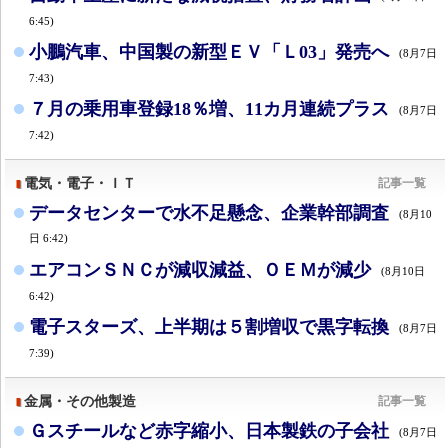
6:45)
小鵬汽車、中国製の新型ＥＶ「Ｌ03」発売へ
(8月7日
7:43)
７月の乗用車登録18％増、11カ月連続プラス
(8月7日
7:42)
電気・電子・ＩＴ
記事一覧
データセンターで水不足懸念、企業幹部調査
(8月10
日 6:42)
エアコンＳＮＣが減収減益、ＯＥＭが減少
(8月10日
6:42)
電子スターズ、上半期は５割増収で黒字転換
(8月7日
7:39)
金属・その他製造
記事一覧
Ｇスチールなど赤字縮小、日本製鉄の子会社
(8月7日