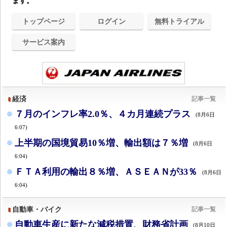
ます。
トップページ
ログイン
無料トライアル
サービス案内
経済
記事一覧
７月のインフレ率2.0％、４カ月連続プラス
(8月6日
6:07)
上半期の国境貿易10％増、輸出額は７％増
(8月6日
6:04)
ＦＴＡ利用の輸出８％増、ＡＳＥＡＮが33％
(8月6日
6:04)
自動車・バイク
記事一覧
自動車生産に新たな減税措置、財務省計画
(8月10日