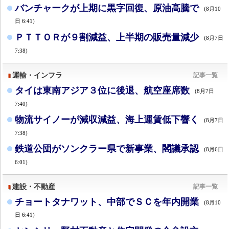
バンチャークが上期に黒字回復、原油高騰で
(8月10
日 6:41)
ＰＴＴＯＲが９割減益、上半期の販売量減少
(8月7日
7:38)
運輸・インフラ
記事一覧
タイは東南アジア３位に後退、航空座席数
(8月7日
7:40)
物流サイノーが減収減益、海上運賃低下響く
(8月7日
7:38)
鉄道公団がソンクラー県で新事業、閣議承認
(8月6日
6:01)
建設・不動産
記事一覧
チョートタナワット、中部でＳＣを年内開業
(8月10
日 6:41)