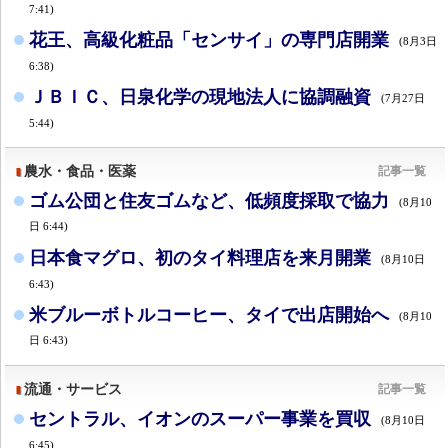
7:41)
花王、高級化粧品「センサイ」の専門店開業
(8月3日
6:38)
ＪＢＩＣ、日泉化学の現地法人に協調融資
(7月27日
5:44)
農水・食品・医薬
記事一覧
ゴム公団と住友ゴムなど、低頻度採取で協力
(8月10
日 6:44)
日本食マグロ、初のタイ料理店を来月開業
(8月10日
6:43)
米ブルーボトルコーヒー、タイで出店開始へ
(8月10
日 6:43)
流通・サービス
記事一覧
セントラル、イオンのスーパー事業を買収
(8月10日
6:45)