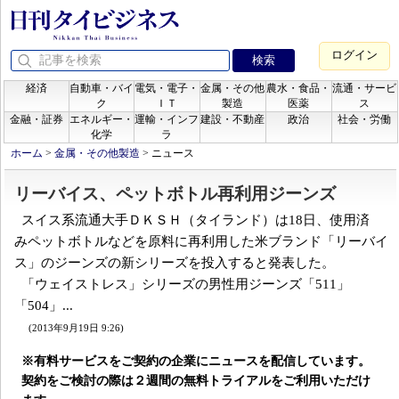
ログイン
経済
自動車・バイ
電気・電子・
金属・その他
農水・食品・
流通・サービ
ク
ＩＴ
製造
医薬
ス
金融・証券
エネルギー・
運輸・インフ
建設・不動産
政治
社会・労働
化学
ラ
ホーム
>
金属・その他製造
>
ニュース
リーバイス、ペットボトル再利用ジーンズ
スイス系流通大手ＤＫＳＨ（タイランド）は18日、使用済
みペットボトルなどを原料に再利用した米ブランド「リーバイ
ス」のジーンズの新シリーズを投入すると発表した。
「ウェイストレス」シリーズの男性用ジーンズ「511」
「504」...
(2013年9月19日 9:26)
※有料サービスをご契約の企業にニュースを配信しています。
契約をご検討の際は２週間の無料トライアルをご利用いただけ