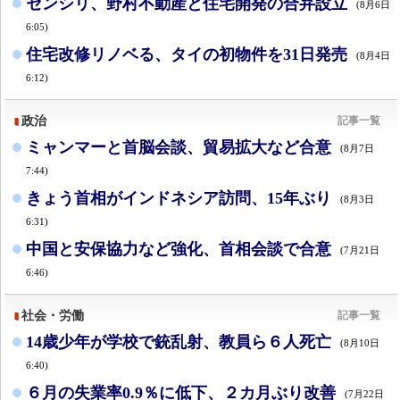
センシリ、野村不動産と住宅開発の合弁設立
(8月6日
6:05)
住宅改修リノベる、タイの初物件を31日発売
(8月4日
6:12)
政治
記事一覧
ミャンマーと首脳会談、貿易拡大など合意
(8月7日
7:44)
きょう首相がインドネシア訪問、15年ぶり
(8月3日
6:31)
中国と安保協力など強化、首相会談で合意
(7月21日
6:46)
社会・労働
記事一覧
14歳少年が学校で銃乱射、教員ら６人死亡
(8月10日
6:40)
６月の失業率0.9％に低下、２カ月ぶり改善
(7月22日